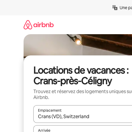
Aller
Une pa
directement
au
contenu
Locations de vacances :
Crans-près-Céligny
Trouvez et réservez des logements uniques su
Airbnb.
Emplacement
Quand les résultats sont affichés, parcourez-les en 
Arrivée