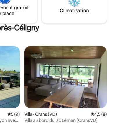
november.
ement gratuit
Climatisation
r place
près-Céligny
res
Note moyenne de 5 sur 5, 9 commentaires
5 (9)
Villa · Crans (VD)
Note moyenne de 4,
4,5 (8)
Nyon avec
Villa au bord du lac Léman (CransVD)