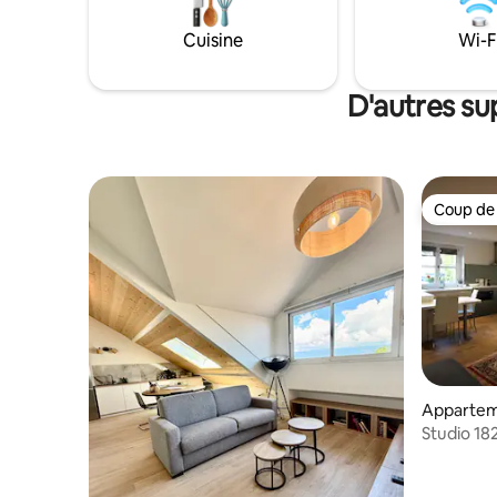
point central, l'endroit idéal pour profiter
nid idéal 
des repas avec votre propre panorama
Cuisine
Wi-F
ressource
sur la montagne. Le jardin privé sera un
endroit préféré, un espace pour jouer au
soleil ou dans la neige.
D'autres su
Coup de
Coup de
Appartem
Studio 18