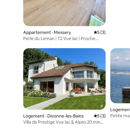
Appartement · Messery
Note moyenne de 
5 (3)
Perle du Leman | T2 Vue lac | Proche
Suisse
Logement
Petite ma
Logement · Divonne-les-Bains
Note moyenne de 
5 (3)
Villa de Prestige Vue lac & Alpes 20 min
Genève