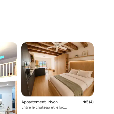
res
Appartement · Nyon
Note moyenne de 
5 (4)
Entre le château et le lac…