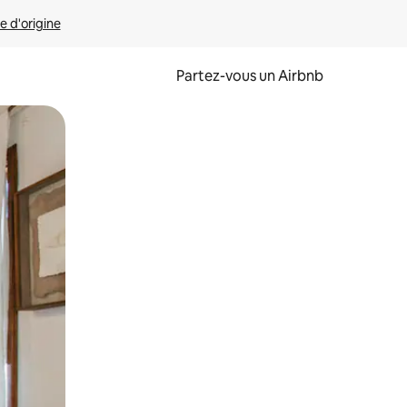
e d'origine
Partez-vous un Airbnb
et en les faisant glisser.