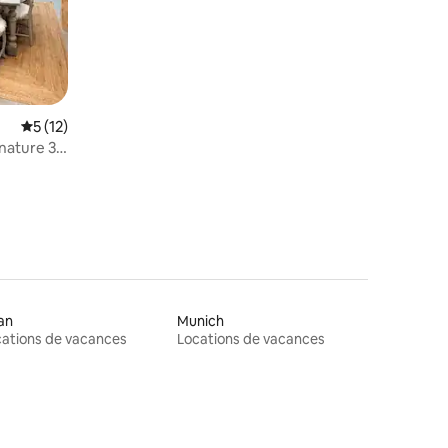
Note moyenne de 5 sur 5, 12 commentaires
5 (12)
gnature 3
an
Munich
ations de vacances
Locations de vacances