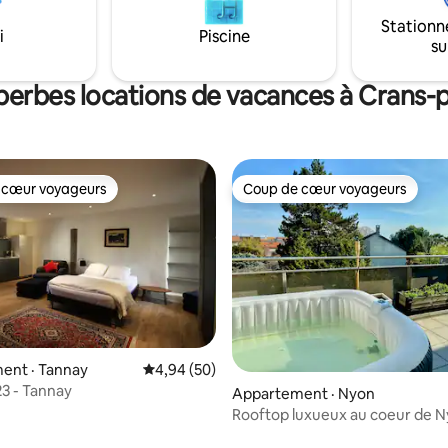
Léman ainsi que les Alpes. Possibilité de
pour se détendre et se
Stationn
visiter le domaine.
i
Piscine
r.
su
perbes locations de vacances à Crans-
 cœur voyageurs
Coup de cœur voyageurs
 cœur voyageurs
Coup de cœur voyageurs
ent · Tannay
Note moyenne de 4,94 sur 5, 50 commentai
4,94 (50)
23 - Tannay
Appartement · Nyon
Rooftop luxueux au coeur de 
piscine