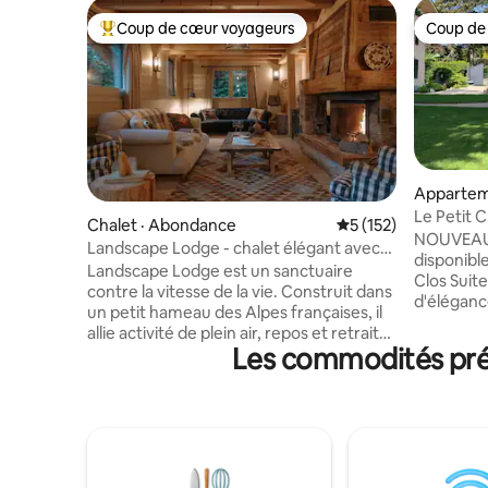
Coup de cœur voyageurs
Coup de
Coup de cœur voyageurs parmi les plus aimés
Coup de
Appartem
Le Petit 
Chalet · Abondance
Note moyenne de 5 
5 (152)
Villa
NOUVEAU!
Landscape Lodge - chalet élégant avec
disponible p
vue imprenable
Landscape Lodge est un sanctuaire
Clos Suite
contre la vitesse de la vie. Construit dans
d'éléganc
un petit hameau des Alpes françaises, il
idéal pour
allie activité de plein air, repos et retraite.
les montag
Les commodités préf
Ses intérieurs combinent des finitions
seulement
élégantes et modernes avec des
attrayant
touches uniques et traditionnelles. Les
Et à seul
lits sont luxueusement confortables et
atteignez 
les salles de bains sont décorées
restauran
individuellement avec des carreaux
soit pour
audacieux. La grande terrasse est un
le télétrav