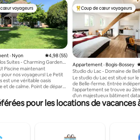
 cœur voyageurs
Coup de cœur voyageurs
 cœur voyageurs
Coup de cœur voyageurs parmi 
ent · Nyon
Note moyenne de 4,98 sur 5, 55 commentai
4,98 (55)
Clos Suites - Charming Garden
sur 5, 152 commentaires
Appartement · Bogis-Bossey
N
 Piscine maintenant
Studio du Lac - Domaine de Be
our nos voyageurs! Le Petit
Le studio du Lac est situé sur 
s est une véritable oasis
de Belle-ferme. Entrée indépe
e et de calme. Point de départ
l'appartement se trouve au 2è
 des excursions sur le lac ou sur
d'un majestueux bâtiment data
nes du Jura, la villa est à
érées pour les locations de vacances 
19ème siècle. Le studio dispose
 20 km des villes animées et
salle de bain, une cuisine agenc
es de Genève et de Lausanne.
chaleureux coin salon avec son
ement 10 minutes à pied, vous
pellets ainsi qu'un bel espace p
le centre, les magasins, les
repas. Pour les beaux jours vo
ts et la gare de Nyon. Que ce
profiter du balcon privatif. l'a
 des vacances régénérantes ou
vous offre une magnifique vue s
ail, « Le Petit Clos Suites » est le