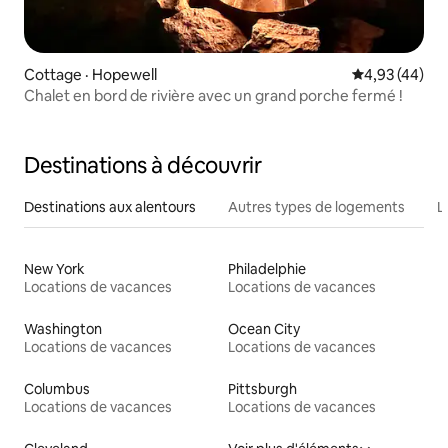
Cottage · Hopewell
Note moyenne
4,93 (44)
Chalet en bord de rivière avec un grand porche fermé !
Destinations à découvrir
Destinations aux alentours
Autres types de logements
L
New York
Philadelphie
Locations de vacances
Locations de vacances
Washington
Ocean City
Locations de vacances
Locations de vacances
Columbus
Pittsburgh
Locations de vacances
Locations de vacances