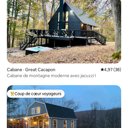
Cabane · Great Cacapon
Note moyenne
4,97 (38)
Cabane de montagne moderne avec jacuzzi !
Coup de cœur voyageurs
Coup de cœur voyageurs parmi les plus aimés