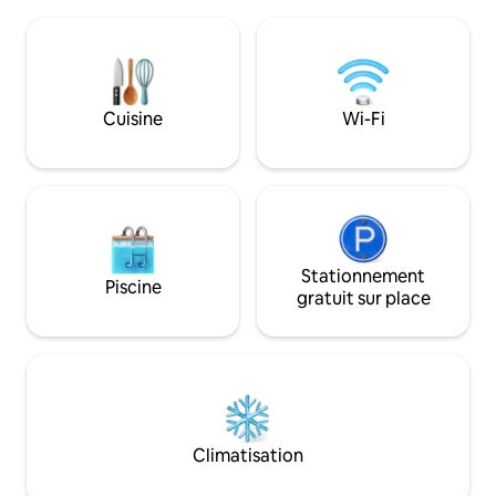
vivons. Elle dispos
connexion Wi-Fi Starlink rapide. À
fenêtre et d'une c
l'extérieur, vous pourrez profiter de
déjeuner continenta
terrasses sur 2 côtés de la propriété.
n'y a pas de cuisin
Regardez le lever du soleil de l'un et le
perfection ! Nous 
coucher du soleil de l'autre ! Cet espace
insectes, mais il n
Cuisine
Wi-Fi
est parfait pour les petits groupes ou les
araignées et des i
familles.
cabane est juste co
Stationnement
Piscine
gratuit sur place
Climatisation