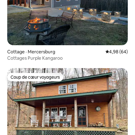
Cottage · Mercersburg
Note moyenne
4,98 (64)
Cottages Purple Kangaroo
Coup de cœur voyageurs
Coup de cœur voyageurs