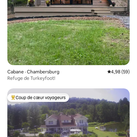
Cabane · Chambersburg
Note moyenne
4,98 (59)
Refuge de Turkeyfoot!
Coup de cœur voyageurs
Coup de cœur voyageurs parmi les plus aimés