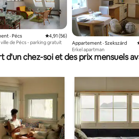
ent · Pécs
Note moyenne de 4,91 sur 5, 56 commentai
4,91 (56)
 ville de Pécs - parking gratuit
6 sur 5, 5 commentaires
Appartement · Szekszárd
Erkel apartman
t d'un chez-soi et des prix mensuels 