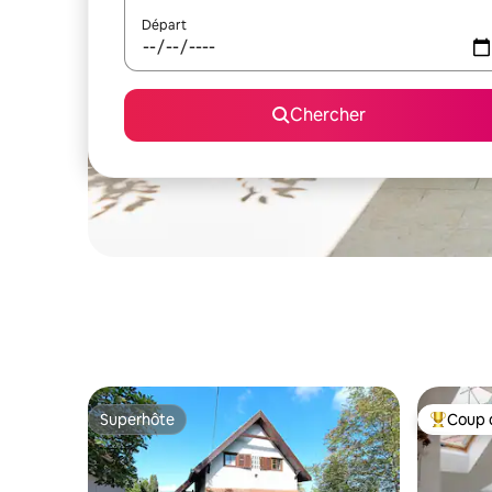
Départ
Chercher
Superhôte
Coup 
Superhôte
Coup de 