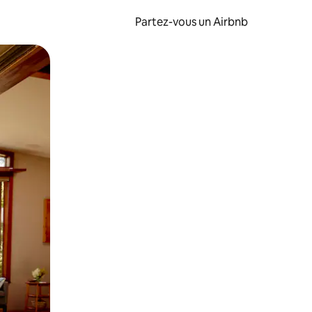
Partez-vous un Airbnb
et en les faisant glisser.