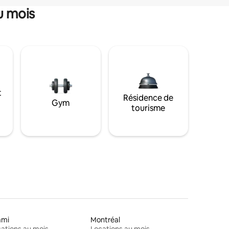
u mois
t
Résidence de
Gym
tourisme
ami
Montréal
ations au mois
Locations au mois