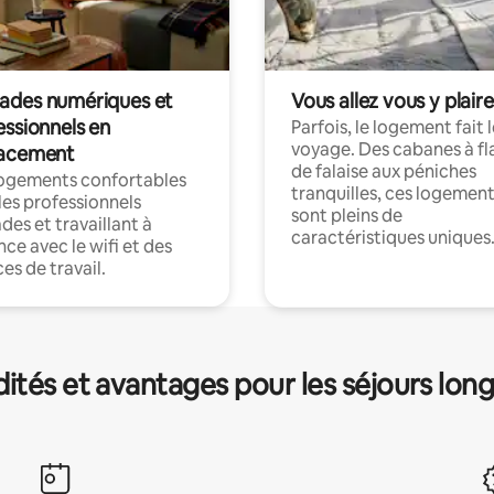
des numériques et
Vous allez vous y plaire
essionnels en
Parfois, le logement fait 
voyage. Des cabanes à fl
acement
de falaise aux péniches
logements confortables
tranquilles, ces logemen
les professionnels
sont pleins de
es et travaillant à
caractéristiques uniques
nce avec le wifi et des
es de travail.
és et avantages pour les séjours lon