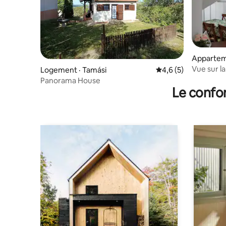
Appartem
Vue sur la
Logement · Tamási
Note moyenne de 4,
4,6 (5)
Panorama House
Le confor