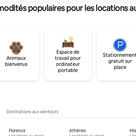
dités populaires pour les locations a
Espace de
Stationnemen
Animaux
travail pour
gratuit sur
bienvenus
ordinateur
place
portable
Destinations aux alentours
Florence
Athènes
Mi
Locations au mois
Locations au mois
Loc