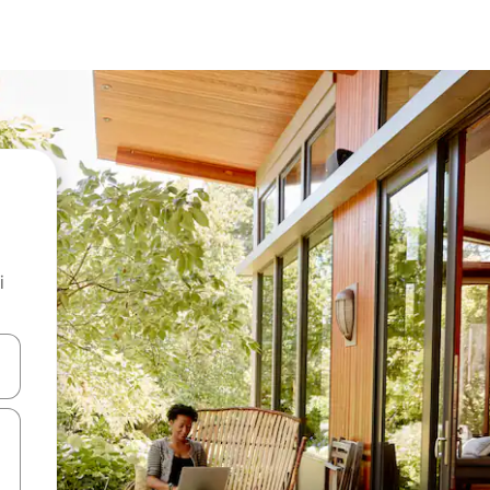
i
.
utilisant les flèches vers le haut et vers le bas, ou en appuyant dessus 