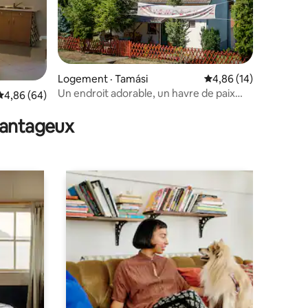
Logement · Tamási
Note moyenne de 4,86
4,86 (14)
res
Un endroit adorable, un havre de paix
Note moyenne de 4,86 sur 5, 64 commentaires
4,86 (64)
dans la nature
avantageux