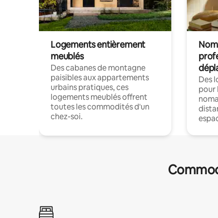
Logements entièrement
Noma
meublés
prof
dépl
Des cabanes de montagne
paisibles aux appartements
Des 
urbains pratiques, ces
pour 
logements meublés offrent
nomad
toutes les commodités d'un
dista
chez-soi.
espac
Commodit