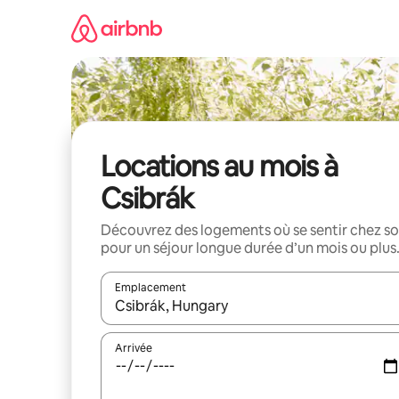
Aller
directement
au
contenu
Locations au mois à
Csibrák
Découvrez des logements où se sentir chez so
pour un séjour longue durée d’un mois ou plus
Emplacement
Quand les résultats sont affichés, parcourez-les en 
Arrivée