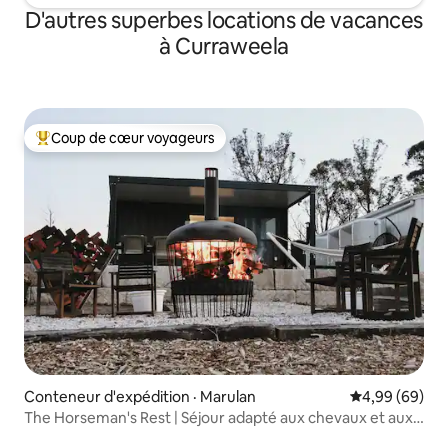
D'autres superbes locations de vacances
à Curraweela
Coup de cœur voyageurs
Coup de cœur voyageurs parmi les plus aimés
Conteneur d'expédition · Marulan
Note moyenne
4,99 (69)
The Horseman's Rest | Séjour adapté aux chevaux et aux
chiens