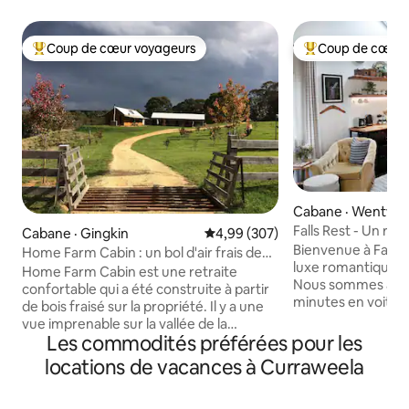
Coup de cœur voyageurs
Coup de cœur 
Coup de cœur voyageurs parmi les plus aimés
Coup de cœur voy
Cabane · Wentwort
Falls Rest - Un re
Cabane · Gingkin
Note moyenne de 4,99 sur 5, 3
4,99 (307)
Bienvenue à Falls 
Home Farm Cabin : un bol d'air frais de
luxe romantique à
montagne
Home Farm Cabin est une retraite
Nous sommes à 15 
confortable qui a été construite à partir
minutes en voitu
de bois fraisé sur la propriété. Il y a une
bleues classées a
vue imprenable sur la vallée de la
de l'Unesco et de
Les commodités préférées pour les
brousse indigène. Il est situé dans une
Wentworth. Ce pet
petite ferme avec du bétail et des
locations de vacances à Curraweela
confortable est sit
moutons. Vous pourrez observer des
belle propriété de 
kangourous, des wombats, des
idéal pour ralenti