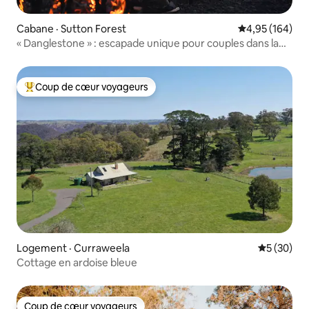
Cabane · Sutton Forest
Note moyenne 
4,95 (164)
« Danglestone » : escapade unique pour couples dans la
forêt
Coup de cœur voyageurs
Coup de cœur voyageurs parmi les plus aimés
Logement · Curraweela
Note moye
5 (30)
Cottage en ardoise bleue
Coup de cœur voyageurs