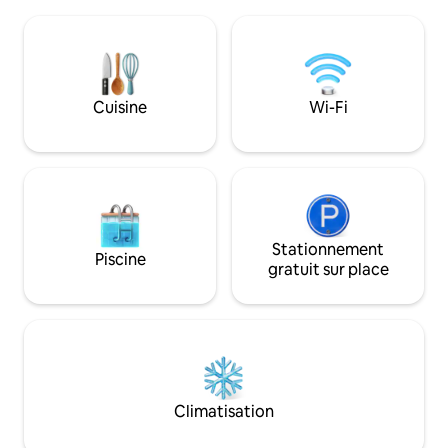
échidnés, des kookaburras et des
disposons de tout
oiseaux indigènes. Les activités locales
besoin, y compris
comprennent la pêche à la truite, la
rondins de gaz, un
randonnée, le kayak, le champignon, la
connectée 42"et un
chasse aux truffes, les mariages
pour faire face à
Waldara, les sites touristiques dans les
Cuisine
Wi-Fi
vous souhaitons l
montagnes bleues, les grottes de
détendre et profit
Jenolan, les murs de Kanangra et le
jardin Mayfield. IG @homefarmcabin
Stationnement
Piscine
gratuit sur place
Climatisation