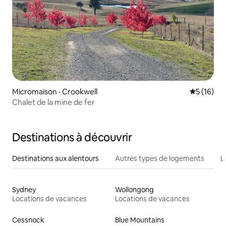
Micromaison · Crookwell
Note moye
5 (16)
Chalet de la mine de fer
Destinations à découvrir
Destinations aux alentours
Autres types de logements
L
Sydney
Wollongong
Locations de vacances
Locations de vacances
Cessnock
Blue Mountains