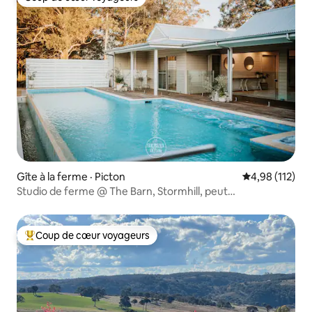
Coup de cœur voyageurs
Gîte à la ferme · Picton
Note moyenne 
4,98 (112)
Studio de ferme @ The Barn, Stormhill, peut
accueillir 2 personnes
Coup de cœur voyageurs
Coup de cœur voyageurs parmi les plus aimés