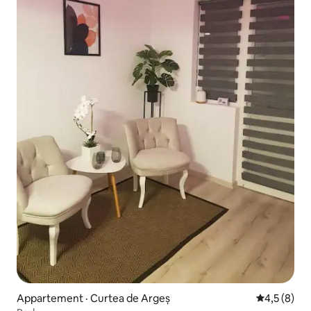
Appartement · Curtea de Argeș
Note moyen
4,5 (8)