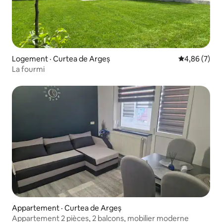
Logement · Curtea de Argeș
Note moyenn
4,86 (7)
La fourmi
Appartement · Curtea de Argeș
Appartement 2 pièces, 2 balcons, mobilier moderne