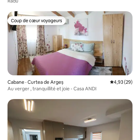
Radu
Coup de cœur voyageurs
Coup de cœur voyageurs
Cabane · Curtea de Argeș
Note moyenne
4,93 (29)
Au verger , tranquillité et joie - Casa ANDI