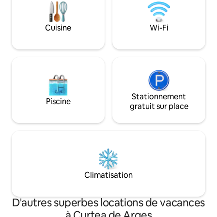
magasins sont à quelques pas. Excellent
point de départ pour Transfăgărășan et
le barrage de Vidraru. Nous avons hâte
Cuisine
Wi-Fi
de t'accueillir pour un séjour inoubliable!
Stationnement
Piscine
gratuit sur place
Climatisation
D'autres superbes locations de vacances
à Curtea de Arges