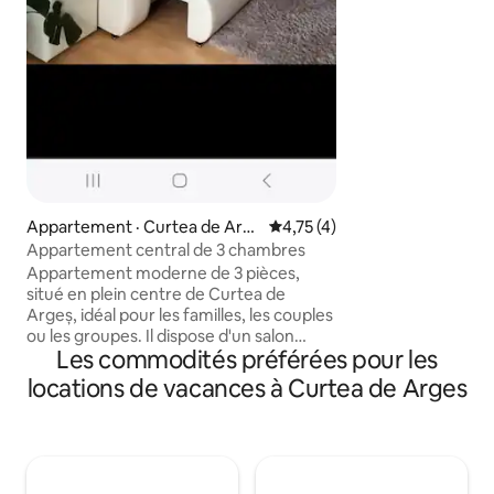
stationnement pou
Parfait pour les fa
la recherche de con
et de moments ino
cadre paisible. Il est interdit de fumer à
l'intérieur de la ma
Appartement · Curtea de Arg
Note moyenne de 4,75 sur 5,
4,75 (4)
eș
Appartement central de 3 chambres
Appartement moderne de 3 pièces,
situé en plein centre de Curtea de
Argeș, idéal pour les familles, les couples
ou les groupes. Il dispose d'un salon
Les commodités préférées pour les
spacieux, d'une cuisine entièrement
équipée, de 2 salles de bain, d'un grand
locations de vacances à Curtea de Arges
balcon, du Wi-Fi, de la climatisation et de
toutes les commodités pour un séjour
confortable. Tu bénéficies d'un
stationnement gratuit, et les principales
attractions, les restaurants et les