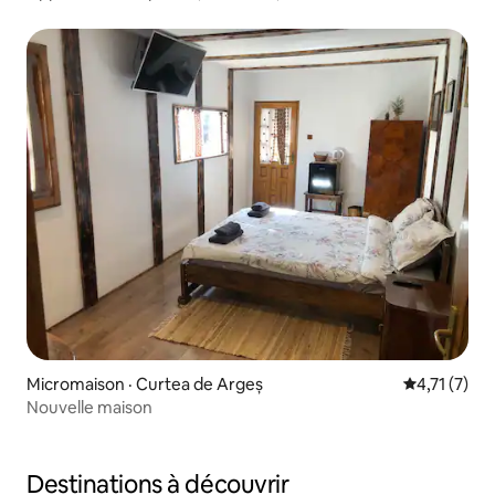
Micromaison · Curtea de Argeș
Note moyenn
4,71 (7)
Nouvelle maison
Destinations à découvrir