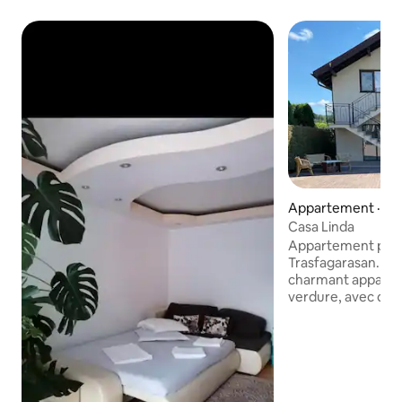
Appartement · Cu
Casa Linda
Appartement près 
Trasfagarasan. Év
charmant apparte
verdure, avec de
confortables, une 
baignoire, un salo
télévision et clima
entièrement équi
dans votre jardin 
profitez de la co