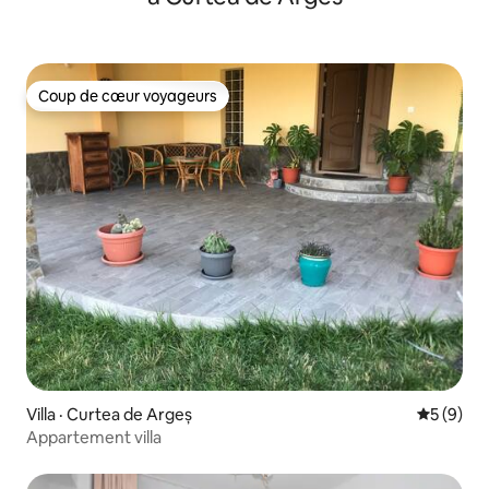
Coup de cœur voyageurs
Coup de cœur voyageurs
Villa · Curtea de Argeș
Note moy
5 (9)
Appartement villa