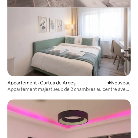
Appartement · Curtea de Argeș
Nouvel hébe
Nouveau
Appartement majestueux de 2 chambres au centre avec
stationnement gratuit