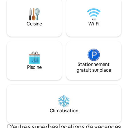
salle à manger, d'une cuisine
cœur de Cuzco. Si
entièrement équipée, d'une salle de
de disponibilité,
bains privée avec baignoire, d'une
consulter notre a
mezzanine avec un lit double et d'une
Casa Arco Iris II 
Cuisine
Wi-Fi
terrasse. Entrée indépendante avec
View & Fireplace.
accès aux jardins de la maison.
Stationnement
Piscine
gratuit sur place
Climatisation
D'autres superbes locations de vacances