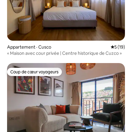
Appartement · Cusco
Note moye
5 (19)
« Maison avec cour privée | Centre historique de Cuzco »
Coup de cœur voyageurs
Coup de cœur voyageurs