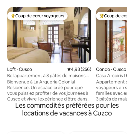
Coup de cœur voyageurs
Coup de cœur 
Coup de cœur voyageurs parmi les plus aimés
Coup de cœur voy
Loft · Cusco
Note moyenne de 4,93 sur 5, 2
4,93 (256)
Condo · Cusco
Bel appartement à 3 pâtés de maisons
Casa Arcoiris I Be
de la Plaza de Armas
magnifique !
Bienvenue à La Arquería Colonial
Appartement confo
Residence. Un espace créé pour que
voyageurs en solo,
vous puissiez profiter de vos journées à
familles avec enfa
Cusco et vivre l'expérience d'être dans
3 pâtés de maison
Les commodités préférées pour les
une maison coloniale des années 1600 à
de Cuzco. Entièr
seulement 3 pâtés de maisons de la
draps, serviettes,
locations de vacances à Cuzco
Plaza de Armas et à un demi-pâté de
chauffage, eau c
maisons du musée Qorikancha. Le loft
ainsi qu'un filtre à
dispose d'un lit queen size, d'un salon,
d'oxygène, parfait
d'un bureau pour le télétravail, d'une
séjour confortabl