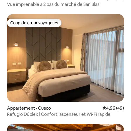
Vue imprenable à 2 pas du marché de San Blas
Coup de cœur voyageurs
Coup de cœur voyageurs
Appartement · Cusco
Note moyenne
4,96 (49)
Refugio Dúplex | Confort, ascenseur et Wi-Fi rapide