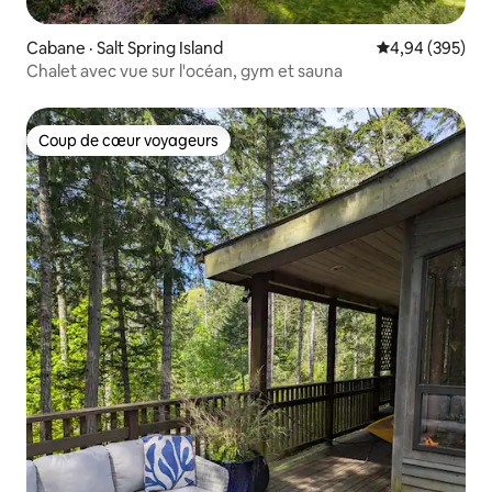
Cabane · Salt Spring Island
Note moyenne 
4,94 (395)
Chalet avec vue sur l'océan, gym et sauna
Coup de cœur voyageurs
Coup de cœur voyageurs