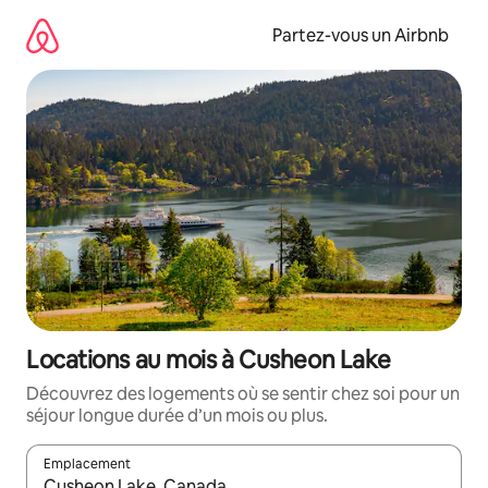
Aller
directement
Partez-vous un Airbnb
au
contenu
Locations au mois à Cusheon Lake
Découvrez des logements où se sentir chez soi pour un
séjour longue durée d’un mois ou plus.
Emplacement
Quand les résultats sont affichés, parcourez-les en utilisant les 