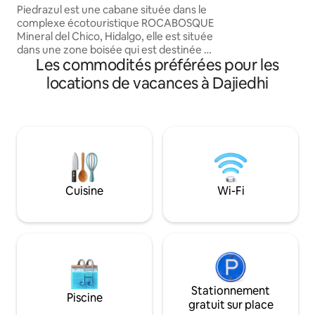
haut débit et de l
Piedrazul est une cabane située dans le
tranquillité. De pl
complexe écotouristique ROCABOSQUE
disponible 24 heur
Mineral del Chico, Hidalgo, elle est située
confort. Idéal pou
dans une zone boisée qui est destinée à
avoir exploré la vill
Les commodités préférées pour les
la tranquillité et au repos. Le complexe
commodité au cœu
écotouristique Rocabosque dispose d'un
locations de vacances à Dajiedhi
Réservez dès aujou
restaurant et de visites de Peñas « Las
Monjas », de ponts illuminés, d'une via
ferrata et bien plus encore. Le chalet est
spacieux, dispose d'un lit King size, d'une
salle de bain complète, d'un canapé-lit,
d'une cheminée et d'un patio avec un
coin feu unique, ainsi qu'une vue
incomparable. Découvrez-la !
Cuisine
Wi-Fi
Stationnement
Piscine
gratuit sur place