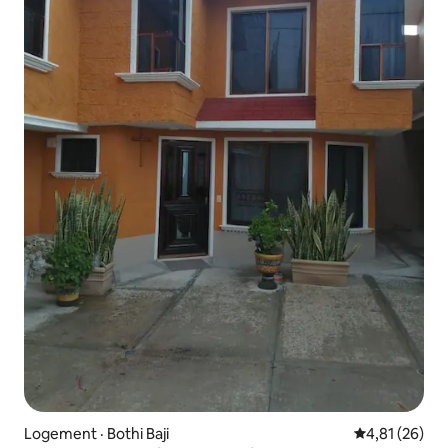
Logement · Bothi Baji
Note moyenne
4,81 (26)