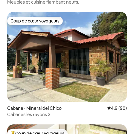
Meubles et cuisine flambant neufs.
Coup de cœur voyageurs
Coup de cœur voyageurs
Cabane · Mineral del Chico
Note moyenn
4,9 (90)
Cabanes les rayons 2
Coup de cœur voyageurs