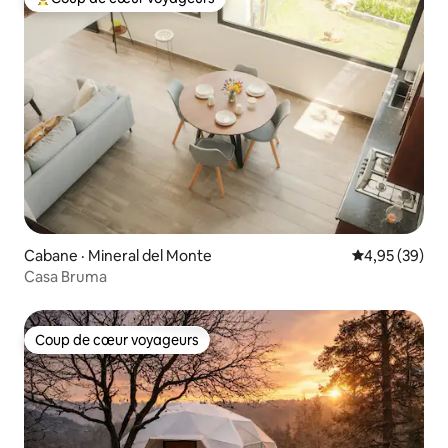
Coup de cœur voyageurs parmi les plus aimés
Cabane · Mineral del Monte
Note moyenne
4,95 (39)
Casa Bruma
Coup de cœur voyageurs
Coup de cœur voyageurs