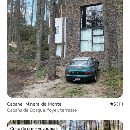
Cabane · Mineral del Monte
Note moye
5 (11)
Cabaña del Bosque, foyer, terrasse
Coup de cœur voyageurs