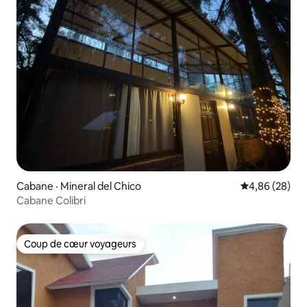
Cabane · Mineral del Chico
Note moyenne
4,86 (28)
Cabane Colibri
Coup de cœur voyageurs
Coup de cœur voyageurs