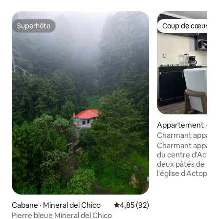
Superhôte
Coup de cœur vo
Superhôte
Coup de cœur vo
Appartement · Ac
Charmant appart
Charmant apparte
du centre d'Actopan Situé à seul
deux pâtés de mai
l'église d'Actopan
moderne offre de
confortables et u
supplémentaire. Pr
Cabane · Mineral del Chico
Note moyenne de 4,85 sur 5, 
4,85 (92)
complète, d'une c
Pierre bleue Mineral del Chico