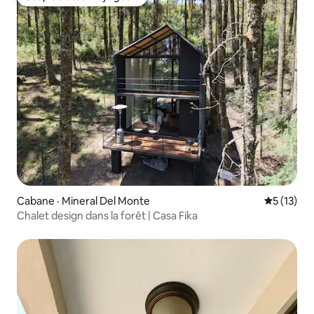
Coup de cœur voyageurs
Cabane · Mineral Del Monte
Note moye
5 (13)
Chalet design dans la forêt | Casa Fika