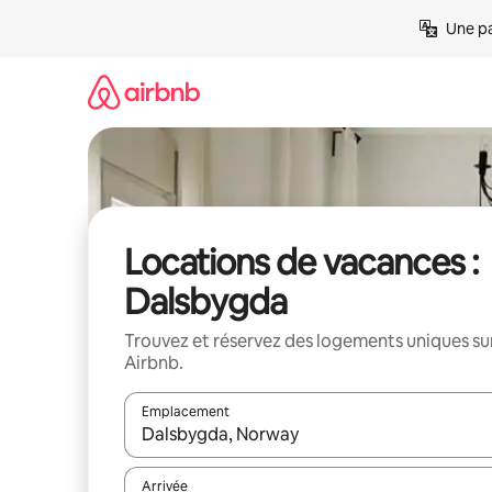
Aller
Une pa
directement
au
contenu
Locations de vacances :
Dalsbygda
Trouvez et réservez des logements uniques su
Airbnb.
Emplacement
Quand les résultats sont affichés, parcourez-les en 
Arrivée