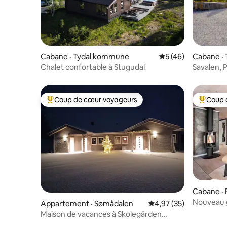
Cabane · Tydal kommune
Note moyenne de 5
5 (46)
Cabane · 
Chalet confortable à Stugudal
Savalen,
Coup de cœur voyageurs
Coup 
Coup de cœur voyageurs parmi les plus aimés
Coup de 
Cabane · 
Nouveau g
Appartement · Sømådalen
Note moyenne de 4,97
4,97 (35)
ville !
Maison de vacances à Skolegården
Sømådalen