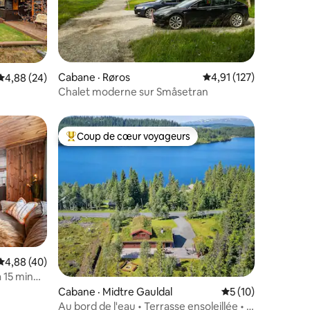
res
Cabane · Røros
Note moyenne de 4,91
4,91 (127)
Note moyenne de 4,88 sur 5, 24 commentaires
4,88 (24)
Chalet moderne sur Småsetran
Coup de cœur voyageurs
Coup de cœur voyageurs parmi les plus aimés
res
Note moyenne de 4,88 sur 5, 40 commentaires
4,88 (40)
 15 min
Cabane · Midtre Gauldal
Note moyenne de 5
5 (10)
Au bord de l'eau • Terrasse ensoleillée • À