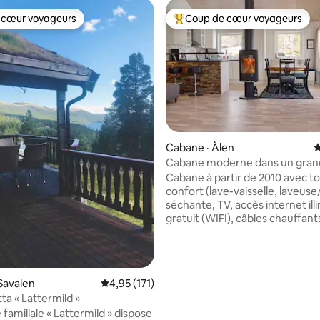
 cœur voyageurs
Coup de cœur voyageurs
 cœur voyageurs
Coup de cœur voyageurs parmi 
Cabane · Ålen
N
Cabane moderne dans un grand
 sur 5, 42 commentaires
de randonnée, à 32 km de Røro
Cabane à partir de 2010 avec to
confort (lave-vaisselle, laveuse
séchante, TV, accès internet ill
gratuit (WIFI), câbles chauffant
et salle de bain. Grande terrass
ensoleillée avec barbecue à ga
pourrez profiter du soleil jusqu'
dans la nuit. Emplacement cribl
Savalen
Note moyenne de 4,95 sur 5, 171 commentai
4,95 (171)
de myrtille et de lingonberry sur
ta « Lattermild »
terrain et dans les environs im
familiale « Lattermild » dispose
Superbe terrain de randonnée a