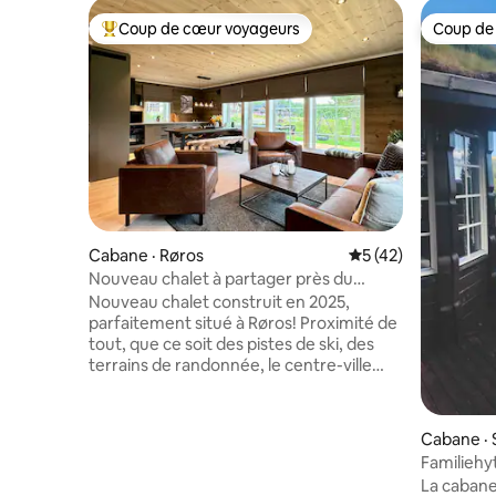
Coup de cœur voyageurs
Coup de
Coup de cœur voyageurs parmi les plus aimés
Coup de
Cabane · Røros
Note moyenne de 5
5 (42)
Nouveau chalet à partager près du
centre-ville !
Nouveau chalet construit en 2025,
parfaitement situé à Røros! Proximité de
tout, que ce soit des pistes de ski, des
terrains de randonnée, le centre-ville
avec les nombreux magasins,
restaurants, spa, installations de ski, etc.
Grande cabane exclusive avec
Cabane · 
5 chambres, espace de couchage pour
Familiehyt
11 personnes, 2 salles de bain et cuisine-
La cabane 
salon ouverte avec foyer pour des