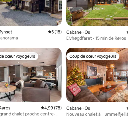
 sur 5, 46 commentaires
Tynset
Note moyenne de 5 sur 5, 18 commentai
5 (18)
Cabane · Os
 Panorama
Elvhøgdfaret - 15 min de Røros
de cœur voyageurs
Coup de cœur voyageurs
cœur voyageurs parmi les plus aimés
Coup de cœur voyageurs
Røros
Note moyenne de 4,99 sur 5, 78 commentai
4,99 (78)
Cabane · Os
rand chalet proche centre-
Nouveau chalet à Hummelfjell à
 sur 5, 35 commentaires
de Røros