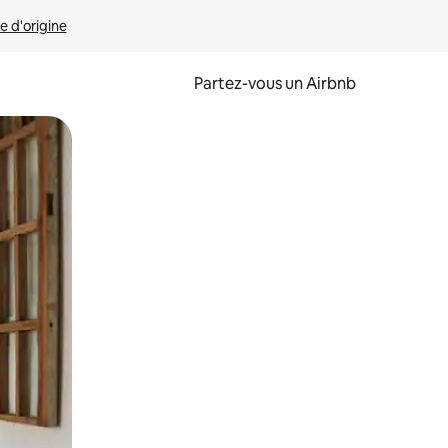
e d'origine
Partez-vous un Airbnb
et en les faisant glisser.