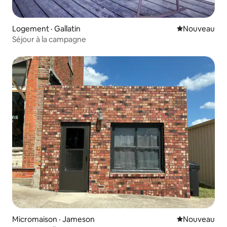
Logement · Gallatin
Nouvel hébe
Nouveau
Séjour à la campagne
Micromaison · Jameson
Nouvel hébe
Nouveau