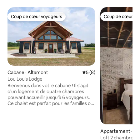
Coup de cœur voyageurs
Coup de cœur vo
Coup de cœur voyageurs
Coup de cœur vo
Cabane · Altamont
Note moyenne de 5 sur 5,
5 (8)
Lou Lou's Lodge
Bienvenus dans votre cabane ! Il s'agit
d'un logement de quatre chambres
pouvant accueillir jusqu'à 6 voyageurs.
Ce chalet est parfait pour les familles ou
les groupes d'amis qui recherchent une
escapade relaxante. Vous repartirez
revigoré! (Nouvelle construction avec
aménagement paysager et pelouse non
Appartement · Ja
encore terminés) À l'intérieur : * Séjour
Loft 2 chambres à
de 4 chambres pouvant accueillir