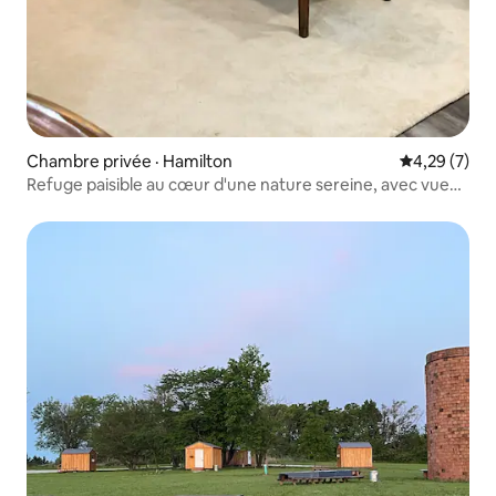
Chambre privée · Hamilton
Note moyenn
4,29 (7)
Refuge paisible au cœur d'une nature sereine, avec vue
sur la ferme