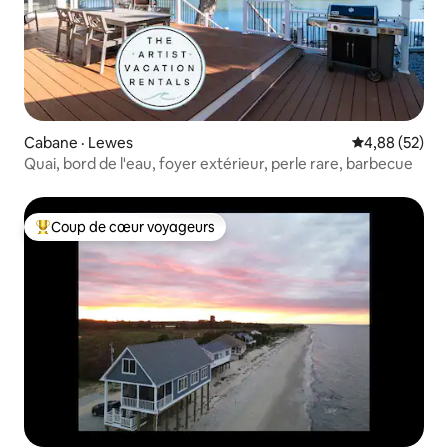
Cabane · Lewes
Note moyenne
4,88 (52)
Quai, bord de l'eau, foyer extérieur, perle rare, barbecue
Coup de cœur voyageurs
Coup de cœur voyageurs parmi les plus aimés