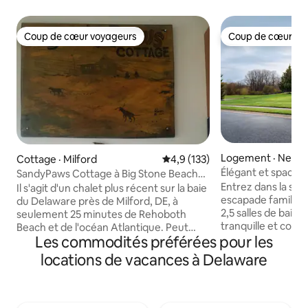
Coup de cœur voyageurs
Coup de cœur vo
Coup de cœur voyageurs
Coup de cœur vo
Logement · Newca
Cottage · Milford
Note moyenne de 4,9 sur 5, 1
4,9 (133)
Élégant et spacieux
SandyPaws Cottage à Big Stone Beach
20 min de Wilmin
Entrez dans la spa
sur la baie de DE
Il s'agit d'un chalet plus récent sur la baie
escapade familial
du Delaware près de Milford, DE, à
2,5 salles de bain 
seulement 25 minutes de Rehoboth
tranquille et convi
Beach et de l'océan Atlantique. Peut
promet une retrai
Les commodités préférées pour les
accueillir 4 personnes, 2 chambres, 1
accès rapide à l'I-9
salle de bain, un lit double et un lit queen
locations de vacances à Delaware
courte distance e
size. Grande chambre ensoleillée avec
commercial Christ
télévision et PARABOLIQUE par satellite.
taxes, des restaur
Il y a plus de 500 pieds carrés d'espace
des attractions pa
sur la terrasse donnant sur la baie et le