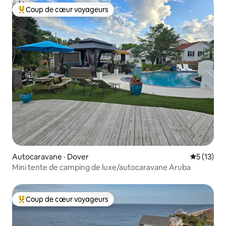
Coup de cœur voyageurs
Coup de cœur voyageurs parmi les plus aimés
Autocaravane · Dover
Note moye
5 (13)
Mini tente de camping de luxe/autocaravane Aruba
Coup de cœur voyageurs
Coup de cœur voyageurs parmi les plus aimés