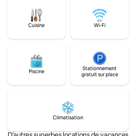
L'ambiance vintag
marais d'eau douce géré par le Nature
confort moderne et
Conservancy. Admirez le lever du soleil
commodités vous la
sur la baie et le coucher du soleil sur le
3 chambres confor
magnifique marais rempli de
Cuisine
Wi-Fi
détente ✔ Cuisin
nombreuses espèces d'oiseaux. Les
arrière ✔ Télévis
chiens doivent être tenus en laisse et
Stationnement En savoir plus ci-
faire l'objet d'une prise en charge !
dessous !
Stationnement
Piscine
gratuit sur place
Climatisation
D'autres superbes locations de vacances