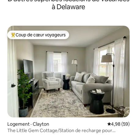
à Delaware
Coup de cœur voyageurs
Coup de cœur voyageurs parmi les plus aimés
Logement · Clayton
Note moyenne
4,98 (59)
The Little Gem Cottage/Station de recharge pour
véhicules électriques