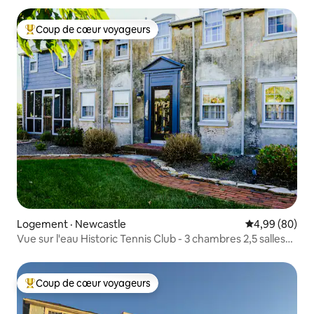
Coup de cœur voyageurs
Coup de cœur voyageurs parmi les plus aimés
Logement · Newcastle
Note moyenne
4,99 (80)
Vue sur l'eau Historic Tennis Club - 3 chambres 2,5 salles
de bain
Coup de cœur voyageurs
Coup de cœur voyageurs parmi les plus aimés