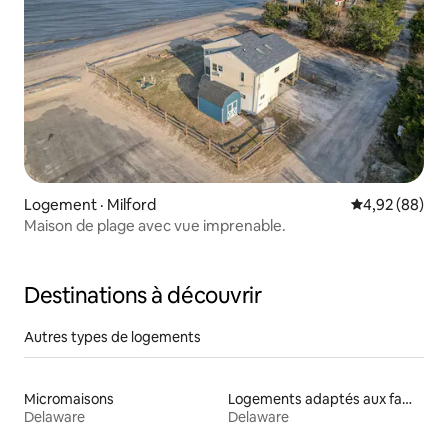
Logement · Milford
Note moyenne
4,92 (88)
Maison de plage avec vue imprenable.
Destinations à découvrir
Autres types de logements
Micromaisons
Logements adaptés aux familles à louer
Delaware
Delaware