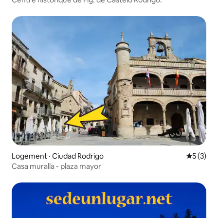
Logement · Ciudad Rodrigo
Note moy
5 (3)
Casa muralla - plaza mayor