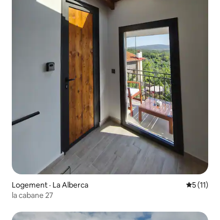
Logement · La Alberca
Note moye
5 (11)
la cabane 27