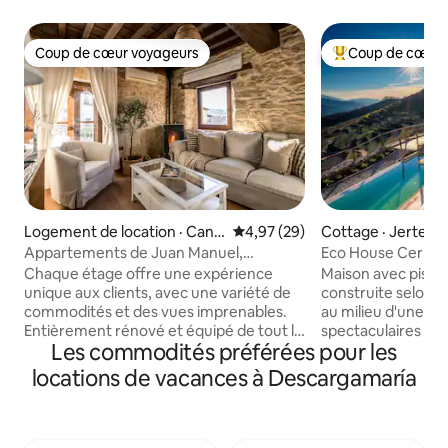
Coup de cœur voyageurs
Coup de cœur 
Coup de cœur voyageurs
Coup de cœur voy
Logement de location · Cand
Note moyenne de 4,97 sur 5, 
4,97 (29)
Cottage · Jerte
elario
Appartements de Juan Manuel,
Eco House Cerrás
Appartement puente...
Chaque étage offre une expérience
Maison avec pisci
unique aux clients, avec une variété de
construite selon u
commodités et des vues imprenables.
au milieu d'une f
Entièrement rénové et équipé de tout le
spectaculaires sur
Les commodités préférées pour les
nécessaire pour un excellent séjour, il
naturelle de la Ga
invite à la détente et à la découverte de
et la vallée du Jerte. La ferme dispo
locations de vacances à Descargamaría
la nature. Dans cet appartement, en plus
2 ha de terrain où
de la cuisine, les voyageurs trouveront
promener parmi les
une salle à manger spacieuse et joliment
pruniers et autres 
décorée. Ici, vous pourrez profiter de
des vergers biolog