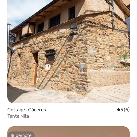
Cottage · Cáceres‎
Note moy
5 (6)
Tante Nita
Superhôte