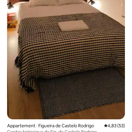
Appartement · Figueira de Castelo Rodrigo
Note moyenne
4,83 (53)
Centre historique de Fig. de Castelo Rodrigo.