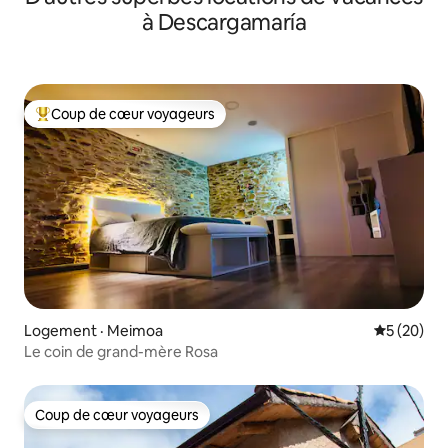
à Descargamaría
Coup de cœur voyageurs
Coup de cœur voyageurs parmi les plus aimés
Logement · Meimoa
Note moye
5 (20)
Le coin de grand-mère Rosa
Coup de cœur voyageurs
Coup de cœur voyageurs