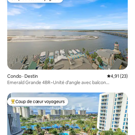
Coup de cœur voyageurs
Condo · Destin
Note moyenne
4,91 (23)
Emerald Grande 4BR~Unité d'angle avec balcon
enveloppant
Coup de cœur voyageurs
Coup de cœur voyageurs parmi les plus aimés