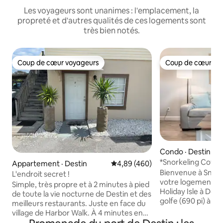
Les voyageurs sont unanimes : l'emplacement, la
propreté et d'autres qualités de ces logements sont
très bien notés.
Coup de cœur voyageurs
Coup de cœur vo
Coup de cœur voyageurs
Coup de cœur vo
Condo · Destin
*Snorkeling Cove* 
Appartement · Destin
Note moyenne de 4,89 sur 5, 4
4,89 (460)
King/Suite
Bienvenue à Snork
L'endroit secret !
votre logement en
Simple, très propre et à 2 minutes à pied
Holiday Isle à Des
de toute la vie nocturne de Destin et des
golfe (690 pi) à tr
meilleurs restaurants. Juste en face du
sable, ce condo co
village de Harbor Walk. À 4 minutes en
accès facile à la 
voiture de la plage! Cet endroit est