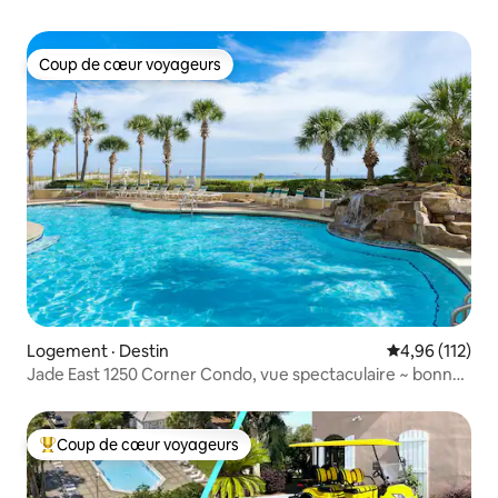
Coup de cœur voyageurs
Coup de cœur voyageurs
Logement · Destin
Note moyenne 
4,96 (112)
Jade East 1250 Corner Condo, vue spectaculaire ~ bonne
affaire
Coup de cœur voyageurs
Coup de cœur voyageurs parmi les plus aimés