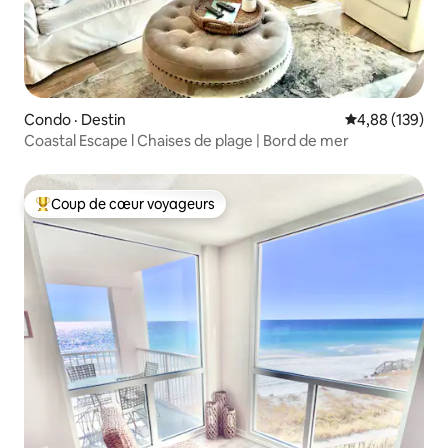
Condo · Destin
Note moyenne 
4,88 (139)
Coastal Escape l Chaises de plage | Bord de mer
Coup de cœur voyageurs
Coup de cœur voyageurs parmi les plus aimés