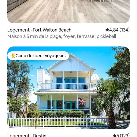
Logement · Fort Walton Beach
Note moyenne 
4,84 (134)
Maison à 5 min de la plage, foyer, terrasse, pickleball
Coup de cœur voyageurs
Coup de cœur voyageurs parmi les plus aimés
Logement · Destin
Note moyen
5 (123)