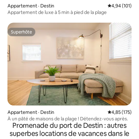
Appartement · Destin
Note moyenne 
4,94 (101)
Appartement de luxe à 5 min à pied de la plage
Superhôte
Superhôte
Appartement · Destin
Note moyenne 
4,85 (175)
À un pâté de maisons de la plage ! Détendez-vous après.
Promenade du port de Destin : autres
superbes locations de vacances dans le