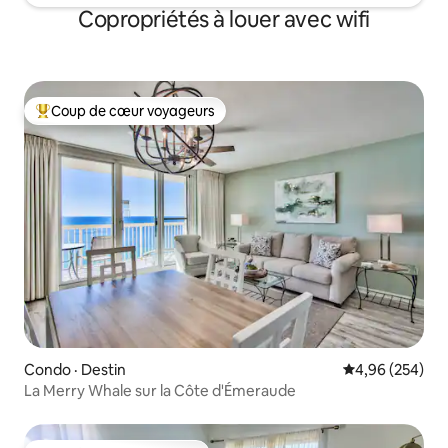
Copropriétés à louer avec wifi
Coup de cœur voyageurs
Coup de cœur voyageurs parmi les plus aimés
Condo · Destin
Note moyenne 
4,96 (254)
La Merry Whale sur la Côte d'Émeraude