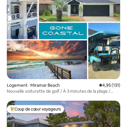
Logement · Miramar Beach
Note moyenne 
4,95 (131)
Nouvelle voiturette de golf / À 3 minutes de la plage /
Jusqu’à 10 personnes
Coup de cœur voyageurs
Coup de cœur voyageurs parmi les plus aimés