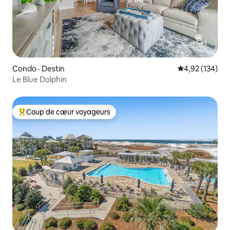
Condo · Destin
Note moyenne 
4,92 (134)
Le Blue Dolphin
Coup de cœur voyageurs
Coup de cœur voyageurs parmi les plus aimés