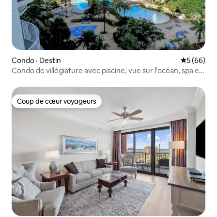
Condo · Destin
Note moye
5 (66)
Condo de villégiature avec piscine, vue sur l'océan, spa et
4 chaises de plage
Coup de cœur voyageurs
Coup de cœur voyageurs