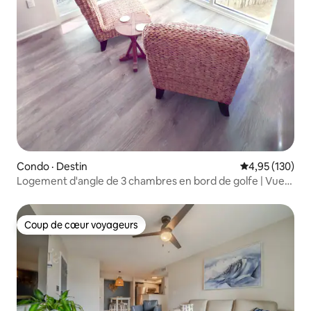
Condo · Destin
Note moyenne 
4,95 (130)
Logement d'angle de 3 chambres en bord de golfe | Vues
sur le lever et le coucher du soleil
Coup de cœur voyageurs
Coup de cœur voyageurs