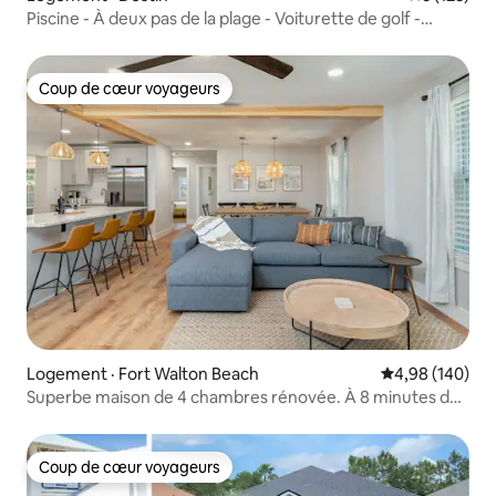
Piscine - À deux pas de la plage - Voiturette de golf -
Service de plage
Coup de cœur voyageurs
Coup de cœur voyageurs
Logement · Fort Walton Beach
Note moyenne 
4,98 (140)
Superbe maison de 4 chambres rénovée. À 8 minutes de
la plage
Coup de cœur voyageurs
Coup de cœur voyageurs