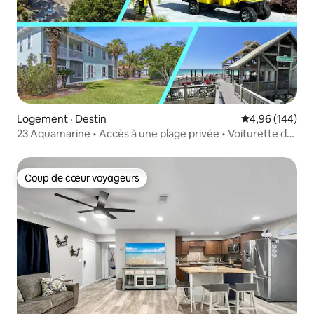
Logement · Destin
Note moyenne 
4,96 (144)
23 Aquamarine • Accès à une plage privée • Voiturette de
golf •
Coup de cœur voyageurs
Coup de cœur voyageurs