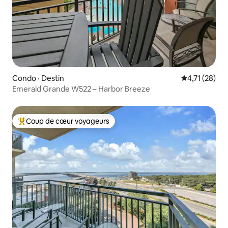
Condo · Destin
Note moyenne
4,71 (28)
Emerald Grande W522 – Harbor Breeze
Coup de cœur voyageurs
Coup de cœur voyageurs parmi les plus aimés