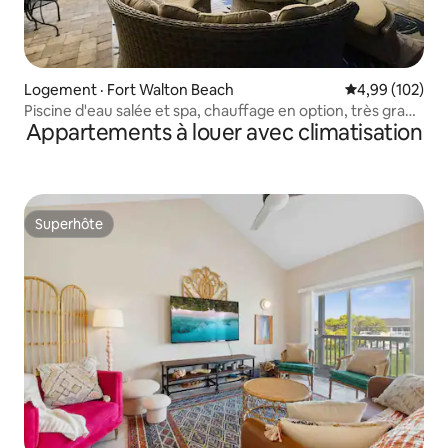
Logement · Fort Walton Beach
Note moyenne 
4,99 (102)
Piscine d'eau salée et spa, chauffage en option, très grand
Appartements à louer avec climatisation
lit « Cali King », plage à 4 minutes
Superhôte
Superhôte