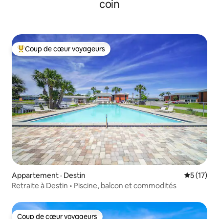
coin
Coup de cœur voyageurs
Coup de cœur voyageurs parmi les plus aimés
Appartement · Destin
Note moye
5 (17)
Retraite à Destin • Piscine, balcon et commodités
Coup de cœur voyageurs