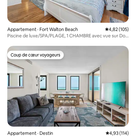
Appartement · Fort Walton Beach
Note moyenne 
4,82 (105)
Piscine de luxe/SPA/PLAGE, 1 CHAMBRE avec vue sur Dol,
CUISINE complète
Coup de cœur voyageurs
Coup de cœur voyageurs
Appartement · Destin
Note moyenne 
4,93 (114)