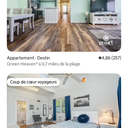
Appartement · Destin
Note moyenne 
4,86 (257)
Green Heaven* à 0,7 miles de la plage
Coup de cœur voyageurs
Coup de cœur voyageurs