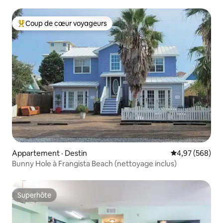
à Destin
Coup de cœur voyageurs
Coup de cœur voyageurs parmi les plus aimés
Appartement · Destin
Note moyenne 
4,97 (568)
Bunny Hole à Frangista Beach (nettoyage inclus)
Superhôte
Superhôte