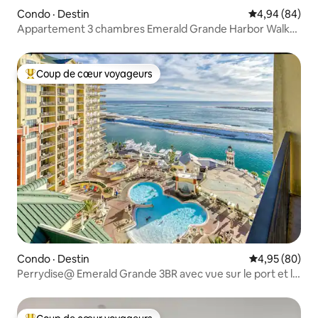
Condo · Destin
Note moyenne
4,94 (84)
Appartement 3 chambres Emerald Grande Harbor Walk
(Crab Island)
Coup de cœur voyageurs
Coup de cœur voyageurs parmi les plus aimés
Condo · Destin
Note moyenne
4,95 (80)
Perrydise@ Emerald Grande 3BR avec vue sur le port et le
golfe!