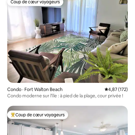
Coup de cœur voyageurs
Coup de cœur voyageurs
Condo · Fort Walton Beach
Note moyenne 
4,87 (172)
Condo moderne sur l'île : à pied de la plage, cour privée !
Coup de cœur voyageurs
Coup de cœur voyageurs parmi les plus aimés