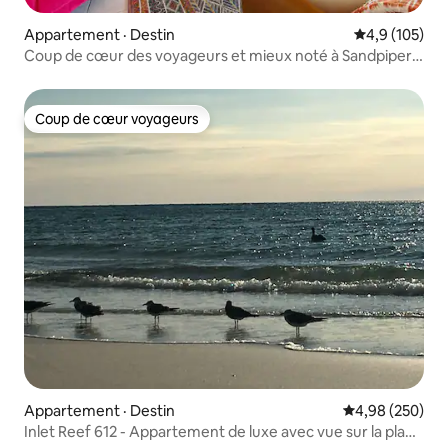
Appartement · Destin
Note moyenne
4,9 (105)
Coup de cœur des voyageurs et mieux noté à Sandpiper
Cove !
Coup de cœur voyageurs
Coup de cœur voyageurs
Appartement · Destin
Note moyenne 
4,98 (250)
Inlet Reef 612 - Appartement de luxe avec vue sur la plage