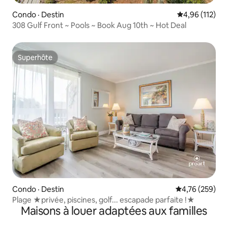
Condo · Destin
Note moyenne 
4,96 (112)
308 Gulf Front ~ Pools ~ Book Aug 10th ~ Hot Deal
Superhôte
Superhôte
Condo · Destin
Note moyenne 
4,76 (259)
Plage ★privée, piscines, golf... escapade parfaite !★
Maisons à louer adaptées aux familles