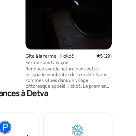
'est
 les
e et les
placement
éable.
Gîte à la ferme · Klokoč
Note moyenne de 5
5 (29)
Ferme sous Chvojné
Renouez avec la nature dans cette
escapade inoubliable de la réalité. Nous
sommes situés dans un village
pittoresque appelé Klokoč. Le premier
cances à Detva
jour de notre arrivée, nous avons senti
que notre maison était ici.Et c'est
exactement le sentiment que nous
aimerions vous faire plaisir. C'est pour
cette raison que nous vous offrons la
possibilité de séjourner chez nous. Nous
sommes une maison pleine d'animaux,
d'amour, de compréhension...Nous vous