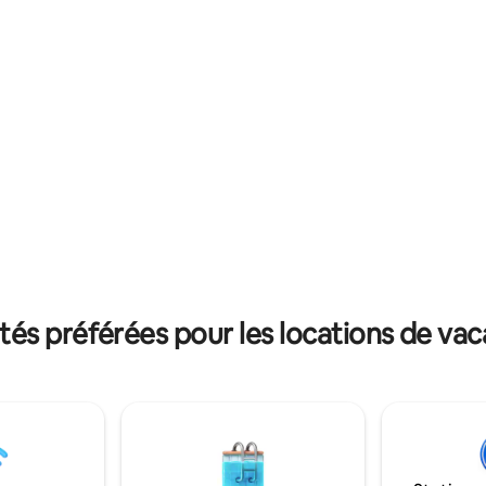
des espaces communs agréables. C
. La terrasse offre une belle vue
un choix idéal pour les groupes,
nvirons, vous pouvez observer
familles, les séjours longue duré
x et les animaux en silence.
voyageurs qui apprécient l'em
llant
central et l'environnement agr
kg est autorisée à nous écrire.
s services.
s préférées pour les locations de va