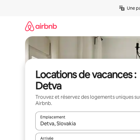
Aller
Une pa
directement
au
contenu
Locations de vacances :
Detva
Trouvez et réservez des logements uniques su
Airbnb.
Emplacement
Quand les résultats sont affichés, parcourez-les en 
Arrivée