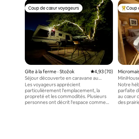
Coup de cœur voyageurs
Coup 
Coup de cœur voyageurs
Coup de 
Gîte à la ferme · Stožok
Note moyenne de 4,93
4,93 (70)
Micromais
Séjour découverte en caravane au
MiniHous
Farmársky Park
Les voyageurs apprécient
Notre hé
particulièrement l'emplacement, la
parfaite de
propreté et les commodités. Plusieurs
au cœur d
personnes ont décrit l'espace comme
des prairi
« confortable » Une soirée sur la terrasse
Vous pour
près de la roulotte, sous les lumières ou
lever de soleil 
au coin du feu, est une agréable façon de
observer l
terminer la journée. Dans la nature, dans
recomman
le magnifique cadre de Detvianske lazy.
solitude 
Vous devez faire l'expérience de ce
se réiniti