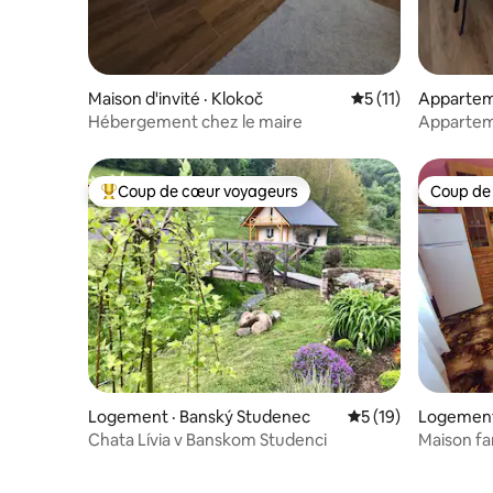
Maison d'invité · Klokoč
Note moyenne de 5
5 (11)
Apparteme
ca
Hébergement chez le maire
Apparte
Coup de cœur voyageurs
Coup de
Coup de cœur voyageurs parmi les plus aimés
Coup de
Logement · Banský Studenec
Note moyenne de 5
5 (19)
Logement
Chata Lívia v Banskom Studenci
Maison fa