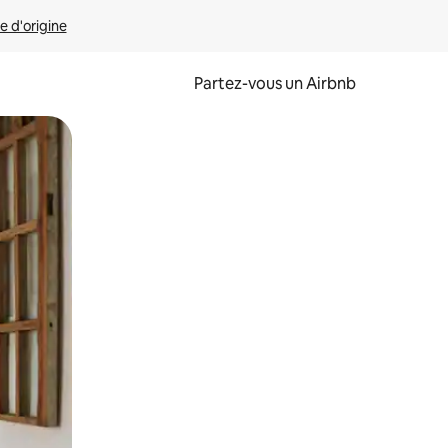
e d'origine
Partez-vous un Airbnb
et en les faisant glisser.