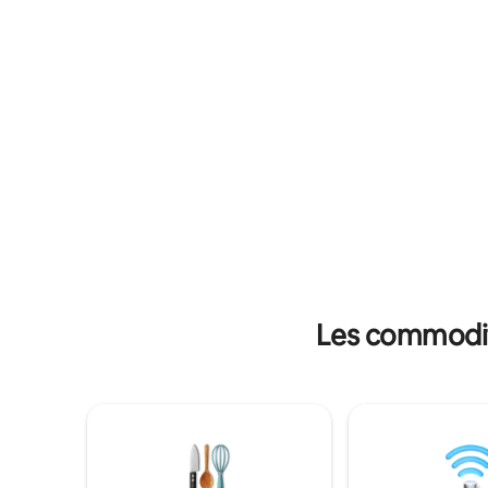
silence et de la nuit étoilée :) Vélos
télévision
gratuits pendant votre séjour. Un
sur les e
déjeuner fait maison est disponible. Dans
les oiseau
notre parc de la ferme, qui est ouvert
Seulement une petite hauteur a
uniquement aux clients, vous pouvez
jusqu'à 6 
passer du temps au bord du lac en
Louer san
compagnie de canards, de poules, de
moutons, de chats ou de nos chiens.
Tomáš et Domča
Les commodité