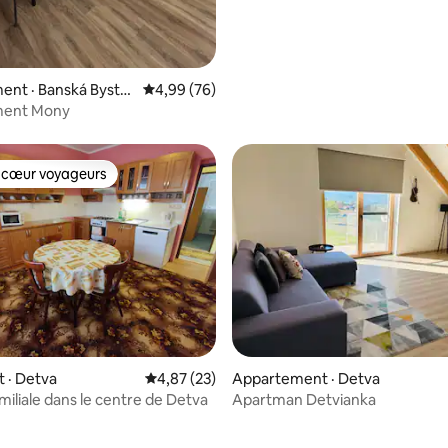
 sur 5, 11 commentaires
nt · Banská Bystri
Note moyenne de 4,99 sur 5, 76 commentai
4,99 (76)
ment Mony
 cœur voyageurs
 cœur voyageurs
 sur 5, 19 commentaires
 · Detva
Note moyenne de 4,87 sur 5, 23 commentai
4,87 (23)
Appartement · Detva
miliale dans le centre de Detva
Apartman Detvianka