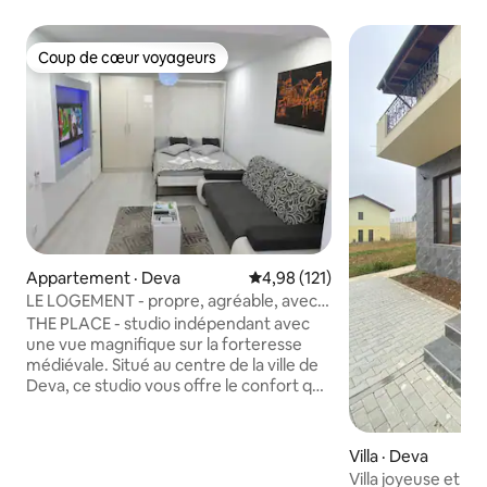
Coup de cœur voyageurs
Coup de cœur voyageurs
Appartement · Deva
Note moyenne de 4,98 sur 5, 1
4,98 (121)
LE LOGEMENT - propre, agréable, avec
vue sur la forteresse
THE PLACE - studio indépendant avec
une vue magnifique sur la forteresse
médiévale. Situé au centre de la ville de
Deva, ce studio vous offre le confort que
vous avez toujours souhaité. Propre,
élégant, intime ! Ce sont les attributs qui
nous guident pour rendre votre séjour
Villa · Deva
dans notre ville inoubliable. Les
Villa joyeuse et mo