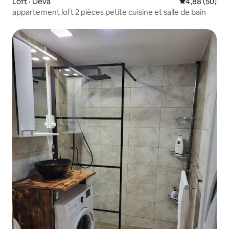
Loft · Deva
Note moyenne
4,88 (50)
appartement loft 2 pièces petite cuisine et salle de bain