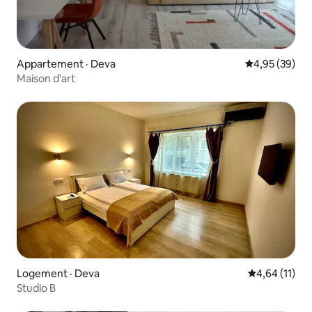
Appartement · Deva
Note moyenne
4,95 (39)
Maison d'art
Logement · Deva
Note moyenne
4,64 (11)
Studio B