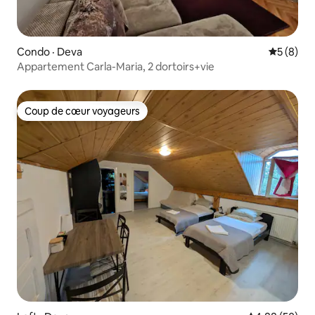
Condo · Deva
Note moy
5 (8)
Appartement Carla-Maria, 2 dortoirs+vie
Coup de cœur voyageurs
Coup de cœur voyageurs