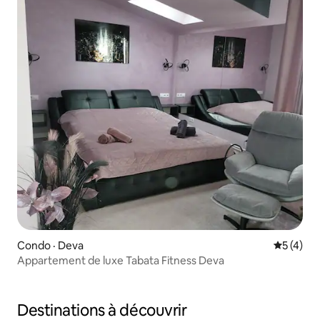
Condo · Deva
Note moy
5 (4)
Appartement de luxe Tabata Fitness Deva
Destinations à découvrir