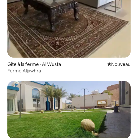
Gîte à la ferme · Al Wusta
Nouvel hébe
Nouveau
Ferme Aljawhra