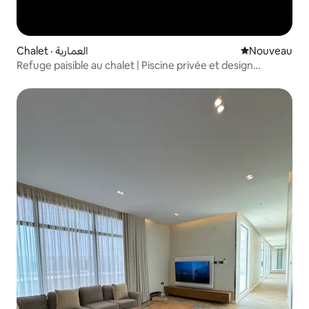
Chalet · العمارية
Nouvel hébe
Nouveau
Refuge paisible au chalet | Piscine privée et design
moderne