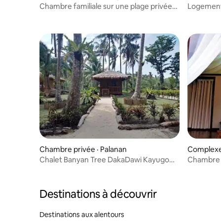
Chambre familiale sur une plage privée
Logement 
avec tous les repas
MakaDawi
Chambre privée · Palanan
Complexe 
Chalet Banyan Tree DakaDawi Kayugo
Chambre a
Cottage chez l'habitant
privée, to
Destinations à découvrir
Destinations aux alentours