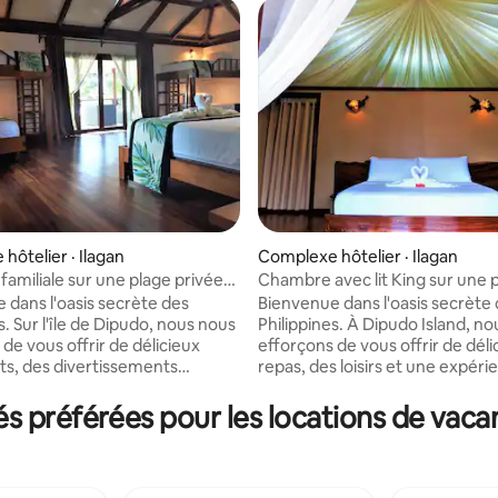
hôtelier · Ilagan
Complexe hôtelier · Ilagan
amiliale sur une plage privée
Chambre avec lit King sur une 
 les repas
privée, tous les repas inclus
 dans l'oasis secrète des
Bienvenue dans l'oasis secrète
s. Sur l'île de Dipudo, nous nous
Philippines. À Dipudo Island, n
de vous offrir de délicieux
efforçons de vous offrir de déli
ts, des divertissements
repas, des loisirs et une expéri
es et une expérience de détente
détente ultime. L'île est située sur le
littoral du parc national de la S
 préférées pour les locations de vacan
nal de la Sierra Madre avec 1
avec 1 kilomètre de front de pl
 de front de plage de sable.
sable. Nous sommes entièreme
es entièrement privés et le
et le seul complexe hôtelier de l'île
xe hôtelier de l'île. Les
activités comprennent la plon