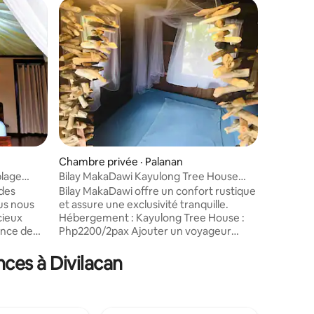
Chambre privée · Palanan
Chambre 
plage
Bilay MakaDawi Kayulong Tree House
Logement 
Homestay
MakaDaw
 des
Bilay MakaDawi offre un confort rustique
Bilay Ma
ous nous
et assure une exclusivité tranquille.
FAMILLE d
cieux
Hébergement : Kayulong Tree House :
authentiq
ence de
Php2200/2pax Ajouter un voyageur
confortab
Php300 La cabane dans les arbres est
exclusivit
ierra Madre
située dans une propriété de plage d'un
ces à Divilacan
age de
hectare avec un (1) lit queen size qui peut
nt privés
accueillir confortablement deux (2)
. Les
personnes sur un lit. Il est équipé d'un
gée en
éclairage solaire et d'un ventilateur à