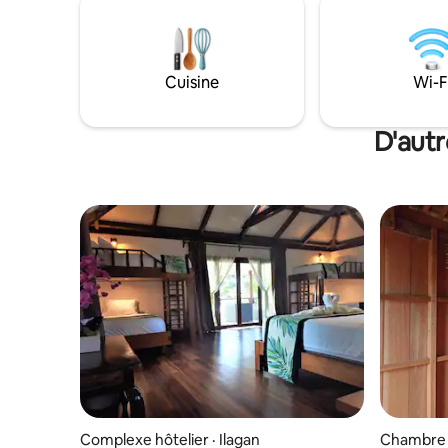
activités
douche et d'un chauffe-eau. A NOTER :
tuba, la p
quelques bâtiments en réparation Nous
le kayak e
nous engageons à fournir un service qui
correspond à vos préférences, car nous
Cuisine
Wi-F
voulons que nos voyageurs deviennent
des amis.
D'autr
Complexe hôtelier · Ilagan
Chambre p