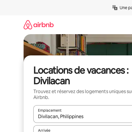
Aller
Une pa
directement
au
contenu
Locations de vacances :
Divilacan
Trouvez et réservez des logements uniques su
Airbnb.
Emplacement
Quand les résultats sont affichés, parcourez-les en 
Arrivée