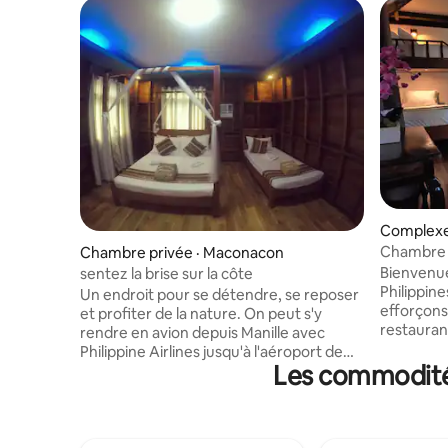
Complexe 
Chambre f
Chambre privée · Maconacon
avec tous
Bienvenue
sentez la brise sur la côte
Philippine
Un endroit pour se détendre, se reposer
efforçons 
et profiter de la nature. On peut s'y
restauran
rendre en avion depuis Manille avec
tranquill
Philippine Airlines jusqu'à l'aéroport de
ultime. L'île est située sur le littoral du
Les commodités
Cuayan, puis de l'aéroport de Cuayan à
parc natio
l'aéroport de Maconacon. Un endroit où
kilomètre
l'on peut trouver des fruits de mer à bas
Nous somm
prix. Déjeuner gratuit. Wi-Fi gratuit.
seul comple
Chaque chambre est équipée d'une