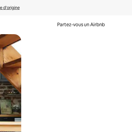
e d'origine
Partez-vous un Airbnb
et en les faisant glisser.