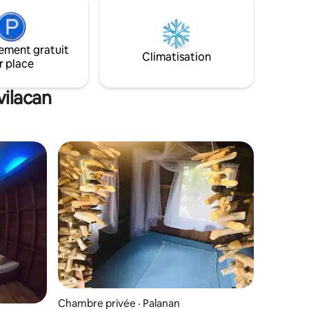
olleyball,
courant continu. Elle dispose d'une table
basse avec vue imprenable sur la plage.
ement gratuit
Climatisation
r place
vilacan
Chambre privée · Palanan