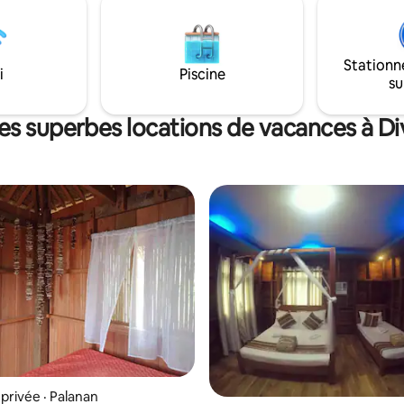
 comprennent la plongée avec
apnée, la plongée, la pêche, le v
longée, la pêche, le volley-ball,
le kayak et une table de billard.
t une table de billard.
Stationn
i
Piscine
su
es superbes locations de vacances à Di
rivée · Palanan