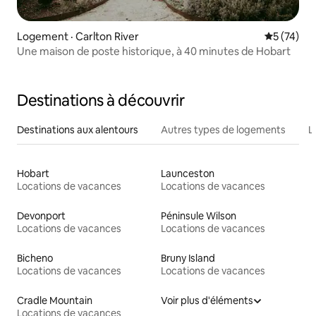
Logement · Carlton River
Note moye
5 (74)
Une maison de poste historique, à 40 minutes de Hobart
Destinations à découvrir
Destinations aux alentours
Autres types de logements
L
Hobart
Launceston
Locations de vacances
Locations de vacances
Devonport
Péninsule Wilson
Locations de vacances
Locations de vacances
Bicheno
Bruny Island
Locations de vacances
Locations de vacances
Cradle Mountain
Voir plus d'éléments
Locations de vacances