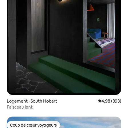
Logement · South Hobart
Note moyenne 
4,98 (393)
Faisceau lent.
Coup de cœur voyageurs
Coup de cœur voyageurs