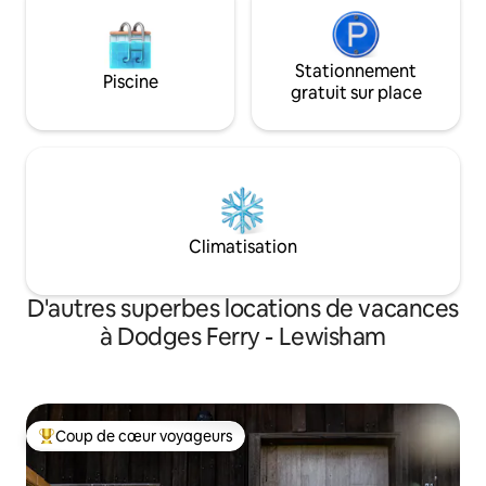
installations de buanderie nécessaires.
Désolés, pas d'animaux. Boîte à clés
numérique Aucune interaction.
Stationnement
Piscine
Charmant quartier en bord de mer.
gratuit sur place
Arrêt de bus à 200 mètres de la maison
Climatisation
D'autres superbes locations de vacances
à Dodges Ferry - Lewisham
Coup de cœur voyageurs
Coup de cœur voyageurs parmi les plus aimés