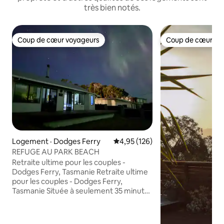
très bien notés.
Coup de cœur voyageurs
Coup de cœur vo
Coup de cœur voyageurs
Coup de cœur vo
Logement · Dodges Ferry
Note moyenne de 4,95 sur 5, 1
4,95 (126)
REFUGE AU PARK BEACH
Retraite ultime pour les couples -
Dodges Ferry, Tasmanie Retraite ultime
pour les couples - Dodges Ferry,
Tasmanie Située à seulement 35 minutes
en voiture de la ville animée de Hobart,
cette toute nouvelle retraite moderne
d'une chambre est tout ce dont vous