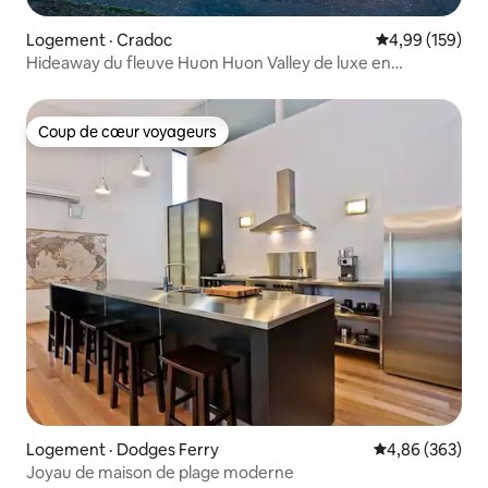
Logement · Cradoc
Note moyenne 
4,99 (159)
Hideaway du fleuve Huon Huon Valley de luxe en
Tasmanie
Coup de cœur voyageurs
Coup de cœur voyageurs
Logement · Dodges Ferry
Note moyenne 
4,86 (363)
Joyau de maison de plage moderne