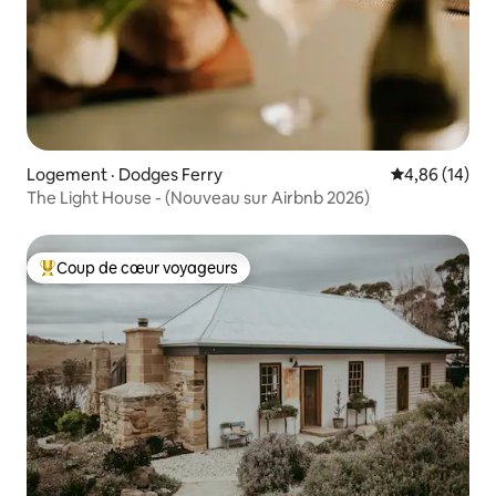
Logement · Dodges Ferry
Note moyenne
4,86 (14)
The Light House - (Nouveau sur Airbnb 2026)
Coup de cœur voyageurs
Coup de cœur voyageurs parmi les plus aimés