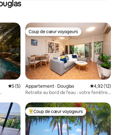
ouglas
Coup de cœur voyageurs
Coup de cœur voyageurs
res
Note moyenne de 5 sur 5, 5 commentaires
5 (5)
Appartement · Douglas
Note moyenne de 4,9
4,92 (12)
Retraite au bord de l'eau : votre fenêtre
sur la nature
Coup de cœur voyageurs
Coup de cœur voyageurs parmi les plus aimés