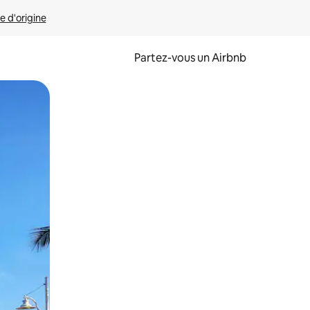
e d'origine
Partez-vous un Airbnb
et en les faisant glisser.