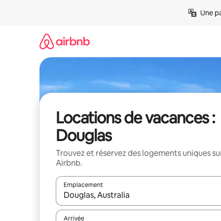
Aller
Une pa
directement
au
contenu
Locations de vacances :
Douglas
Trouvez et réservez des logements uniques su
Airbnb.
Emplacement
Quand les résultats sont affichés, parcourez-les en 
Arrivée