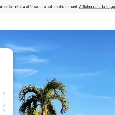
rtie des infos a été traduite automatiquement. 
Afficher dans la langu
r
utilisant les flèches vers le haut et vers le bas, ou en appuyant dessus 