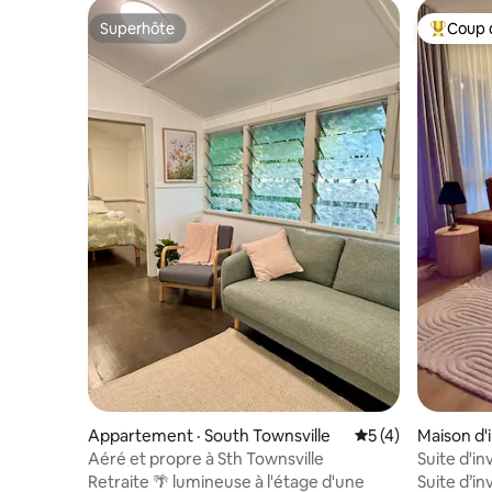
Superhôte
Coup 
Superhôte
Coup de 
Appartement · South Townsville
Note moyenne de 
5 (4)
Maison d'
Aéré et propre à Sth Townsville
Suite d'in
Salle de s
Retraite 🌴 lumineuse à l'étage d'une
Suite d’i