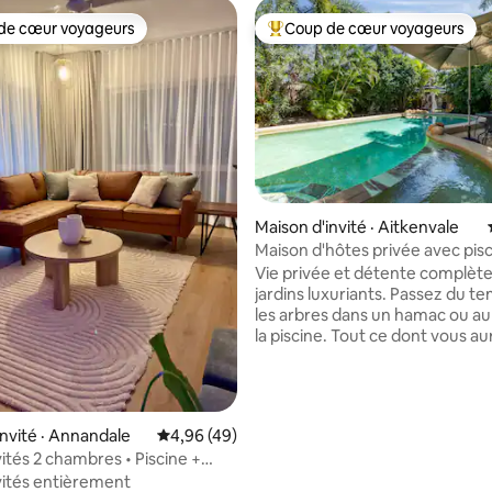
de cœur voyageurs
Coup de cœur voyageurs
cœur voyageurs parmi les plus aimés
Coup de cœur voyageurs parmi 
Maison d'invité · Aitkenvale
Maison d'hôtes privée avec pisc
tropicale.
Vie privée et détente complète
jardins luxuriants. Passez du t
les arbres dans un hamac ou au
la piscine. Tout ce dont vous au
besoin pendant votre séjour. C
entièrement équipée. Superbe 
bain confortable meubles propres. 
propre porte mène à un beau 
5 sur 5, 4 commentaires
invité · Annandale
Note moyenne de 4,96 sur 5, 49 commentai
4,96 (49)
avec des papillons et des oisea
vités 2 chambres • Piscine +
d'arbres tropicaux jusqu'à votr
port • Proche de l'université
nvités entièrement
votre maison d'hôtes clôturée 