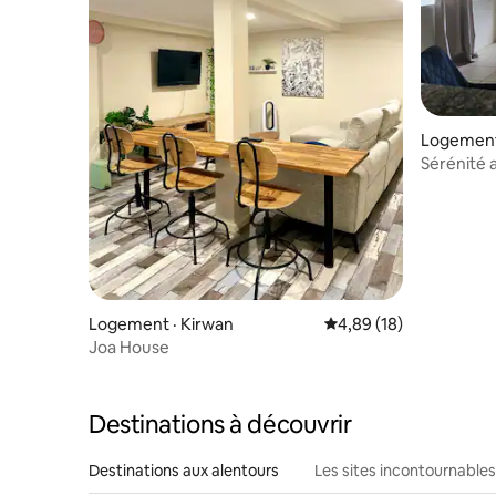
Logement
Sérénité 
Logement · Kirwan
Note moyenne de 4,89
4,89 (18)
Joa House
Destinations à découvrir
Destinations aux alentours
Les sites incontournables