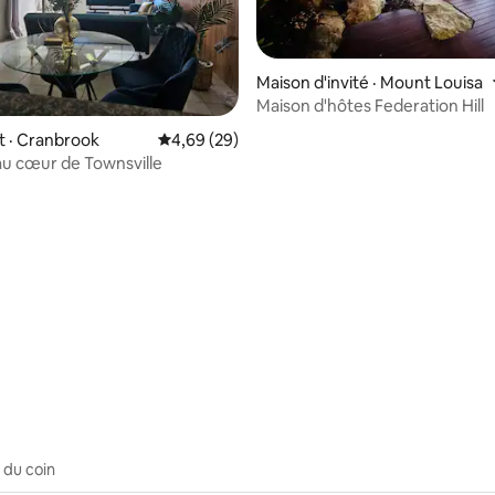
Maison d'invité · Mount Louisa
Maison d'hôtes Federation Hill
 · Cranbrook
Note moyenne de 4,69 sur 5, 29 commentai
4,69 (29)
au cœur de Townsville
 sur 5, 18 commentaires
 du coin