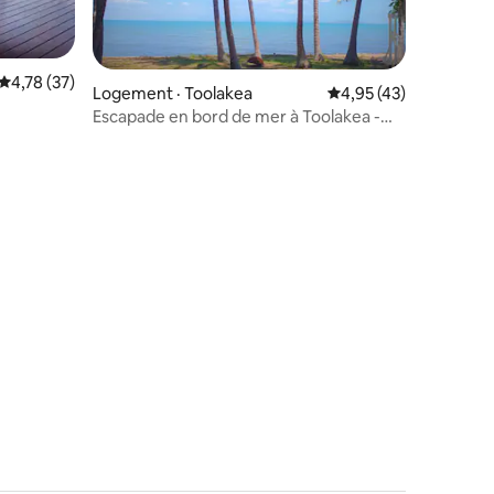
Note moyenne de 4,78 sur 5, 37 commentaires
4,78 (37)
Logement · Toolakea
Note moyenne de 4,95
4,95 (43)
Escapade en bord de mer à Toolakea -
Townsville Nord
res