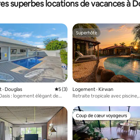
res superbes locations de vacances à D
Superhôte
Superhôte
5 sur 5, 7 commentaires
 · Douglas
Note moyenne de 5 sur 5, 3 commentai
5 (3)
Logement · Kirwan
 Oasis : logement élégant de
Retraite tropicale avec piscine,
es
4 chambres, 2 salles de bain et
stationnement
Coup de cœur voyageurs
Coup de cœur voyageurs