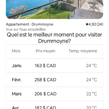
Appartement · Drummoyne
Note moyenne
4,92 (24)
Vue sur l'eau ensoleillée
Quel est le meilleur moment pour visiter
Drummoyne?
Mois
Prix moyen
Temp. moyenne
Janv.
163 $ CAD
24 °C
Févr.
258 $ CAD
24 °C
Mars
206 $ CAD
22 °C
Avr.
187 $ CAD
20 °C