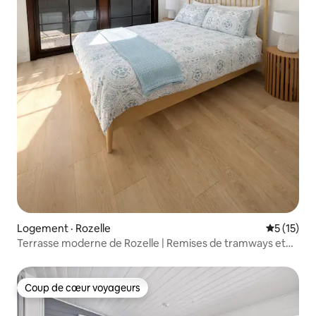
Logement · Rozelle
Note moye
5 (15)
Terrasse moderne de Rozelle | Remises de tramways et
train léger
Coup de cœur voyageurs
Coup de cœur voyageurs