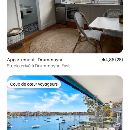
Appartement · Drummoyne
Note moyenne
4,86 (28)
Studio privé à Drummoyne East
Coup de cœur voyageurs
Coup de cœur voyageurs