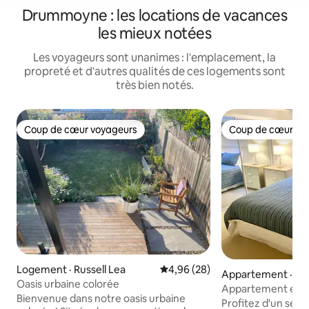
Drummoyne : les locations de vacances
les mieux notées
Les voyageurs sont unanimes : l'emplacement, la
propreté et d'autres qualités de ces logements sont
très bien notés.
Coup de cœur voyageurs
Coup de cœur vo
Coup de cœur voyageurs
Coup de cœur vo
Logement · Russell Lea
Note moyenne de 4,96 sur 5, 
4,96 (28)
Appartement · Ba
Oasis urbaine colorée
Appartement enti
Bienvenue dans notre oasis urbaine
proche de tout !
Profitez d'un séjo