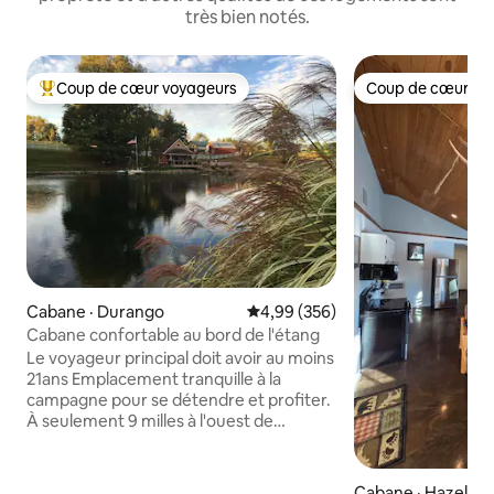
très bien notés.
Coup de cœur voyageurs
Coup de cœur vo
Coup de cœur voyageurs parmi les plus aimés
Coup de cœur vo
Cabane · Durango
Note moyenne de 4,99 sur 5, 3
4,99 (356)
Cabane confortable au bord de l'étang
Le voyageur principal doit avoir au moins
21ans Emplacement tranquille à la
campagne pour se détendre et profiter.
À seulement 9 milles à l'ouest de
Dubuque, à proximité de vignobles, du
sentier patrimonial et du Sundown
Mountain Resort. Le voyageur principal
Cabane · Hazel G