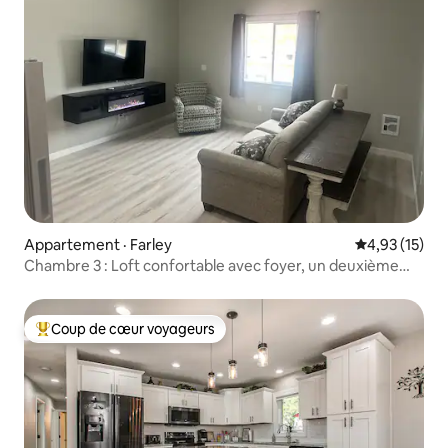
Appartement · Farley
Note moyenne
4,93 (15)
Chambre 3 : Loft confortable avec foyer, un deuxième
chez-soi
Coup de cœur voyageurs
Coup de cœur voyageurs parmi les plus aimés