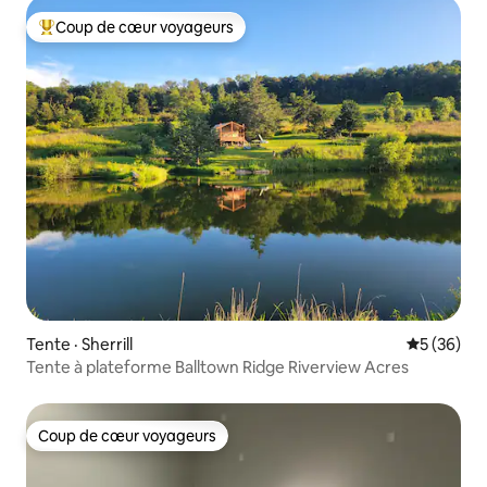
Coup de cœur voyageurs
Coup de cœur voyageurs parmi les plus aimés
Tente · Sherrill
Note moye
5 (36)
Tente à plateforme Balltown Ridge Riverview Acres
Coup de cœur voyageurs
Coup de cœur voyageurs