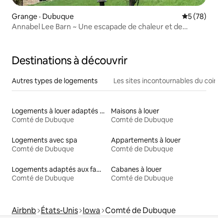
Grange · Dubuque
Note moye
5 (78)
Annabel Lee Barn ~ Une escapade de chaleur et de
charme !
Destinations à découvrir
Autres types de logements
Les sites incontournables du coin
Logements à louer adaptés aux animaux
Maisons à louer
Comté de Dubuque
Comté de Dubuque
Logements avec spa
Appartements à louer
Comté de Dubuque
Comté de Dubuque
Logements adaptés aux familles à louer
Cabanes à louer
Comté de Dubuque
Comté de Dubuque
Airbnb
États-Unis
Iowa
Comté de Dubuque