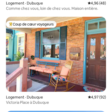
Logement · Dubuque
Note moyenne
4,96 (48)
Comme chez vous, loin de chez vous. Maison entière.
Coup de cœur voyageurs
Coup de cœur voyageurs parmi les plus aimés
Logement · Dubuque
Note moyenne
4,97 (92)
Victoria Place à Dubuque