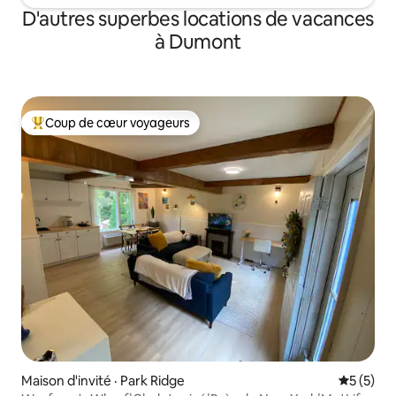
D'autres superbes locations de vacances
à Dumont
Coup de cœur voyageurs
Coup de cœur voyageurs parmi les plus aimés
Maison d'invité · Park Ridge
Note moy
5 (5)