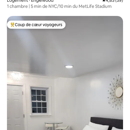
Logement · Englewood
Note moyenne
4,83 (59)
1 chambre | 5 min de NYC/10 min du MetLife Stadium
Coup de cœur voyageurs
Coup de cœur voyageurs parmi les plus aimés