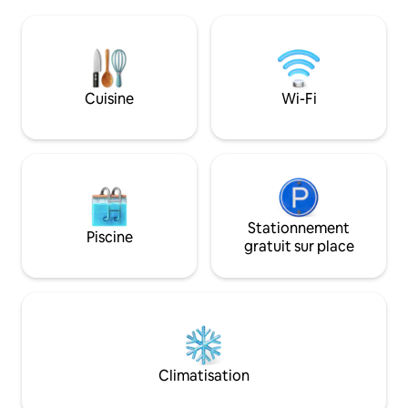
transports en co
de la visite de la région. La maison
cuisine complète,
dispose d'un salon surdimensionné,
Fi, d'une télévisio
d'une salle à manger formelle, d'une
À 17 minutes du S
grande cuisine de chef et de beaucoup
minutes de New Yo
d'espace pour dormir. Avec le chauffage
minutes de Times
Cuisine
Wi-Fi
et la climatisation dans tout le logement
Proche de Aéroports de New York et de
de 2 000 pieds carrés, cette maison est
New York. À 4 minutes de Holy Name
idéale pour tout et n'importe quoi !
Hosp À 8 minutes
15 minutes de Ha
Stationnement
Piscine
gratuit sur place
Climatisation