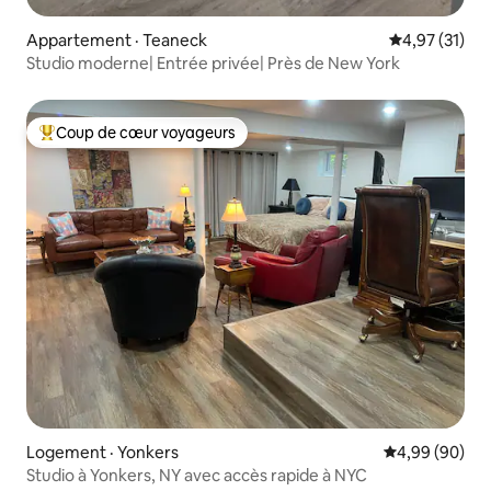
Appartement · Teaneck
Note moyenne
4,97 (31)
Studio moderne| Entrée privée| Près de New York
Coup de cœur voyageurs
Coup de cœur voyageurs parmi les plus aimés
Logement · Yonkers
Note moyenne
4,99 (90)
Studio à Yonkers, NY avec accès rapide à NYC