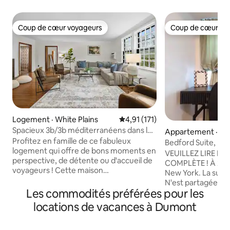
Coup de cœur voyageurs
Coup de cœur vo
Coup de cœur voyageurs
Coup de cœur vo
Logement · White Plains
Note moyenne de 4,91 sur 5, 1
4,91 (171)
Spacieux 3b/3b méditerranéens dans les
Appartement · Te
plaines blanches
Profitez en famille de ce fabuleux
Bedford Suite, Me
logement qui offre de bons moments en
aéroports de New
VEUILLEZ LIRE LA
perspective, de détente ou d'accueil de
Jersey
COMPLÈTE ! À 2 mi
voyageurs ! Cette maison
New York. La suite privée de 1 lit de 1 lit
méditerranéenne de 3 chambres et
N'est partagée ave
3 salles de bain est fraîchement rénovée
Les commodités préférées pour les
parking désigné est 
avec des touches élégantes et des
appartement est p
locations de vacances à Dumont
meubles confortables. L'étage principal
au New Jersey/New
de cette maison multifamiliale est un
infirmières de voy
endroit idéal pour amener la famille lors