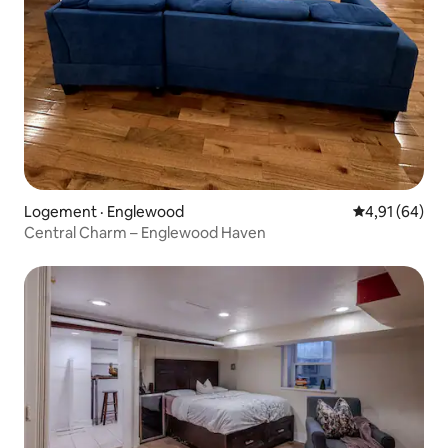
Logement · Englewood
Note moyenne
4,91 (64)
Central Charm – Englewood Haven