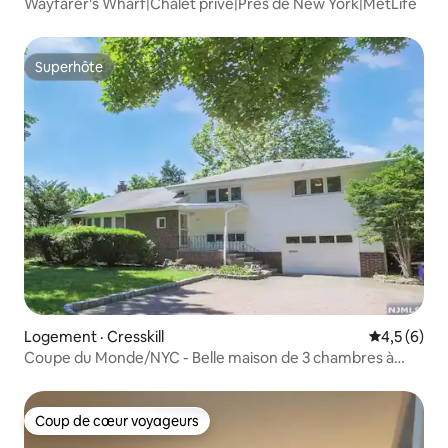
Wayfarer's Wharf|Chalet privé|Près de New York|MetLife
Superhôte
Superhôte
Logement · Cresskill
Note moyen
4,5 (6)
Coupe du Monde/NYC - Belle maison de 3 chambres à
coucher
Coup de cœur voyageurs
Coup de cœur voyageurs