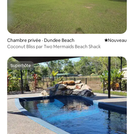
Chambre privée · Dundee Beach
Nouvel hébe
Nouveau
Coconut Bliss par Two Mermaids Beach Shack
Superhôte
Superhôte