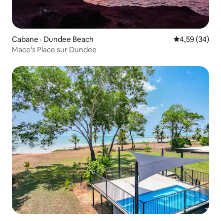
Cabane · Dundee Beach
Note moyenne
4,59 (34)
Mace's Place sur Dundee