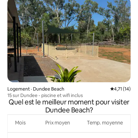
Logement · Dundee Beach
Note moyenne
4,71 (14)
15 sur Dundee - piscine et wifi inclus
Quel est le meilleur moment pour visiter
Dundee Beach?
Mois
Prix moyen
Temp. moyenne