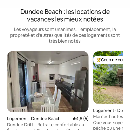
Dundee Beach : les locations de
vacances les mieux notées
Les voyageurs sont unanimes : l'emplacement, la
propreté et d'autres qualités de ces logements sont
très bien notés.
Coup de cœur 
Coup de cœur voy
Logement · Dund
Marées hautes à 
Logement · Dundee Beach
Note moyenne de 4,8 sur 5,
4,8 (5)
Que vous soyez là
Dundee Drift – Retraite confortable au
pêche ou une retra