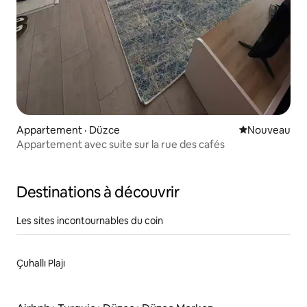
Appartement · Düzce
Nouvel hébe
Nouveau
Appartement avec suite sur la rue des cafés
Destinations à découvrir
Les sites incontournables du coin
Çuhallı Plajı