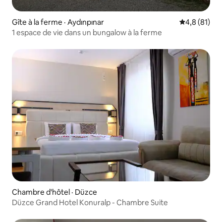
Gîte à la ferme · Aydınpınar
Note moyenn
4,8 (81)
1 espace de vie dans un bungalow à la ferme
Chambre d'hôtel · Düzce
Düzce Grand Hotel Konuralp - Chambre Suite