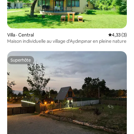
Villa · Central
Note moyenn
4,33 (3)
Maison individuelle au village d'Aydınpınar en pleine nature
Superhôte
Superhôte