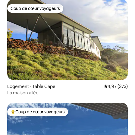
Coup de cœur voyageurs
Coup de cœur voyageurs
Logement · Table Cape
Note moyenne 
4,97 (373)
La maison ailée
Coup de cœur voyageurs
Coup de cœur voyageurs parmi les plus aimés