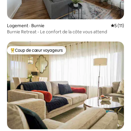
Logement · Burnie
Note moye
5 (11)
Burnie Retreat - Le confort de la côte vous attend
Coup de cœur voyageurs
Coup de cœur voyageurs parmi les plus aimés