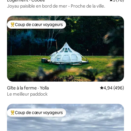
Joyau paisible en bord de mer - Proche de la ville.
Coup de cœur voyageurs
Coup de cœur voyageurs parmi les plus aimés
Gîte à la ferme · Yolla
Note moyenne 
4,94 (496)
Le meilleur paddock
Coup de cœur voyageurs
Coup de cœur voyageurs parmi les plus aimés