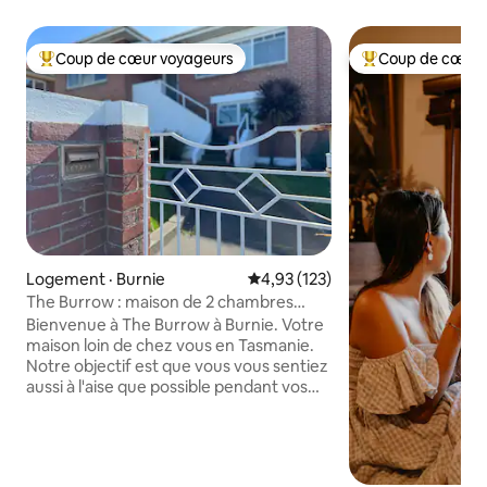
Coup de cœur voyageurs
Coup de cœur 
Coup de cœur voyageurs parmi les plus aimés
Coup de cœur voy
Logement · Burnie
Note moyenne de 4,93 sur 5, 1
4,93 (123)
The Burrow : maison de 2 chambres
dans le CBD
Bienvenue à The Burrow à Burnie. Votre
maison loin de chez vous en Tasmanie.
Notre objectif est que vous vous sentiez
aussi à l'aise que possible pendant vos
vacances, votre travail, vos visites à la
famille ou lorsque vous sortez de chez
vous pour des réparations et des
rénovations. Adapté aux