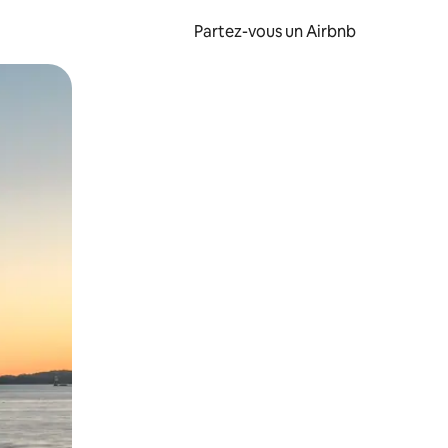
Partez-vous un Airbnb
et en les faisant glisser.