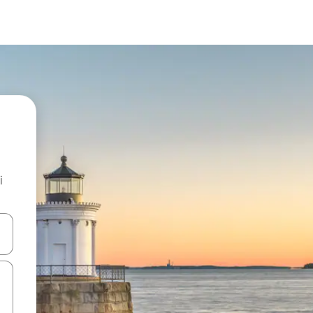
i
.
utilisant les flèches vers le haut et vers le bas, ou en appuyant dessus 