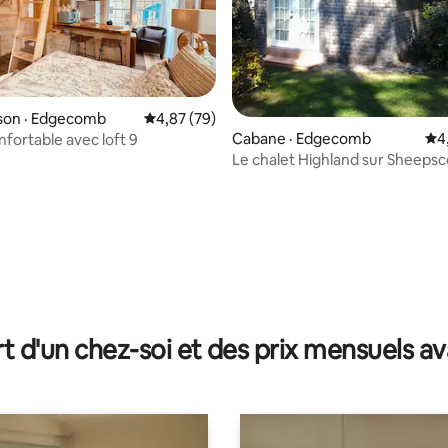
son · Edgecomb
Note moyenne de 4,87 sur 5, 79 commentai
4,87 (79)
Cabane · Edgecomb
Not
4
nfortable avec loft 9
Le chalet Highland sur Sheepsc
sur 5, 110 commentaires
t d'un chez-soi et des prix mensuels 