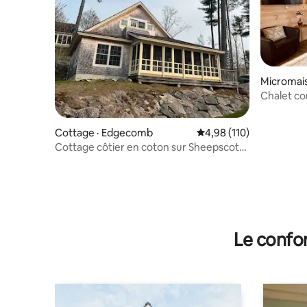
Micromai
Chalet co
Cottage · Edgecomb
Note moyenne de 4,98 
4,98 (110)
Cottage côtier en coton sur Sheepscot
Harbour
Le confor