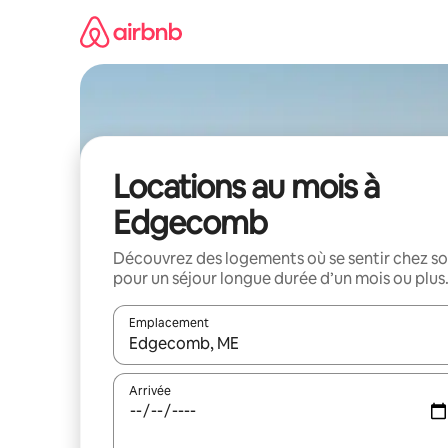
Aller
directement
au
contenu
Locations au mois à
Edgecomb
Découvrez des logements où se sentir chez so
pour un séjour longue durée d’un mois ou plus
Emplacement
Quand les résultats sont affichés, parcourez-les en 
Arrivée