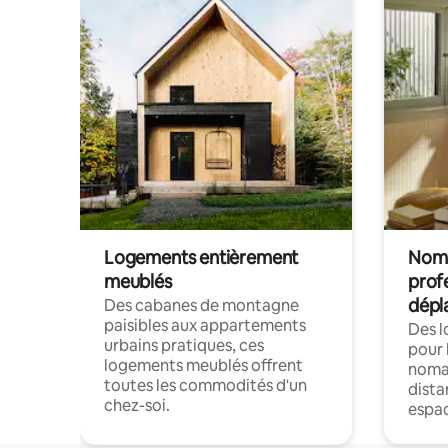
Logements entièrement
Noma
meublés
prof
dépl
Des cabanes de montagne
paisibles aux appartements
Des 
urbains pratiques, ces
pour 
logements meublés offrent
nomad
toutes les commodités d'un
dista
chez-soi.
espac