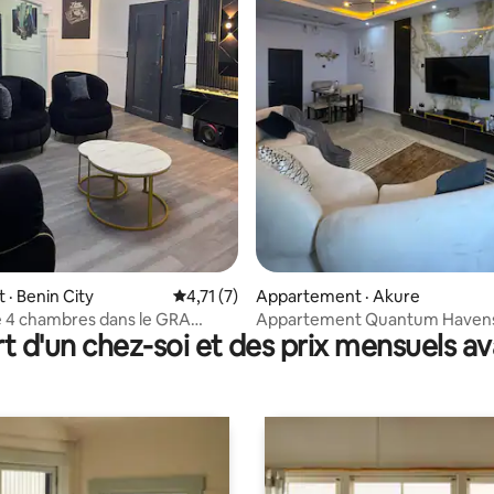
8 sur 5, 5 commentaires
· Benin City
Note moyenne de 4,71 sur 5, 7 commentai
4,71 (7)
Appartement · Akure
 4 chambres dans le GRA
Appartement Quantum Havens
t d'un chez-soi et des prix mensuels 
ent privé)