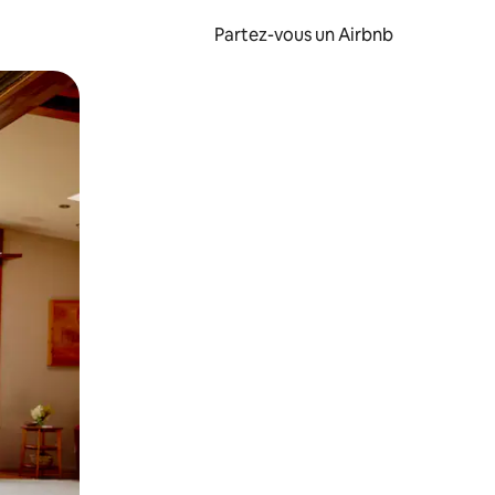
Partez-vous un Airbnb
et en les faisant glisser.