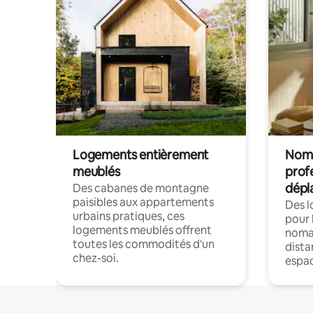
Logements entièrement
Noma
meublés
prof
dépl
Des cabanes de montagne
paisibles aux appartements
Des 
urbains pratiques, ces
pour 
logements meublés offrent
nomad
toutes les commodités d'un
dista
chez-soi.
espac