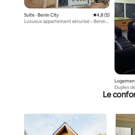
Suite · Benin City
Note moyenne de 4,
4,8 (5)
Luxueux appartement sécurisé – Benin
City, GRA, énergie solaire 24 h/24, 7 j/7
Logement 
Duplex de
Le confor
(entièrem