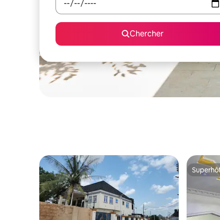
Chercher
Superhô
Superhô