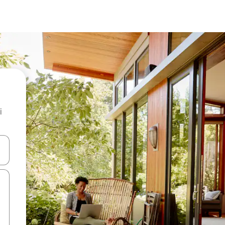
i
.
utilisant les flèches vers le haut et vers le bas, ou en appuyant dessus 