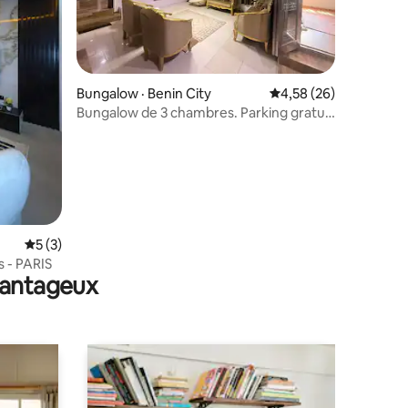
Bungalow · Benin City
Note moyenne de 4,58
4,58 (26)
Bungalow de 3 chambres. Parking gratuit
sur place.
res
Note moyenne de 5 sur 5, 3 commentaires
5 (3)
 - PARIS
avantageux