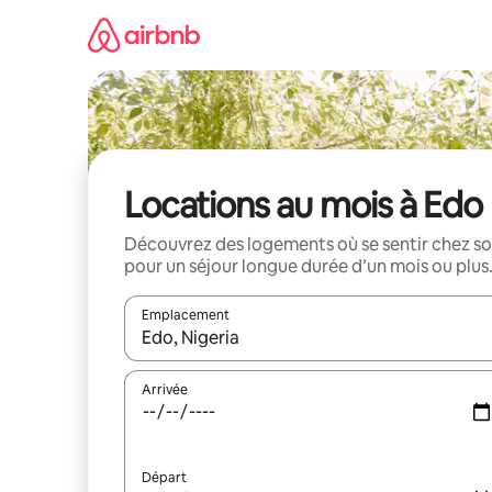
Aller
directement
au
contenu
Locations au mois à Edo
Découvrez des logements où se sentir chez so
pour un séjour longue durée d’un mois ou plus
Emplacement
Quand les résultats sont affichés, parcourez-les en 
Arrivée
Départ