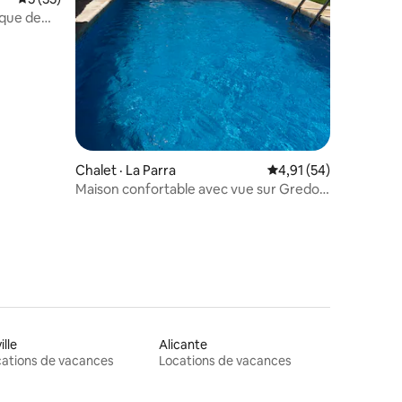
rque de
res
Chalet · La Parra
Note moyenne de 4,91
4,91 (54)
Maison confortable avec vue sur Gredos,
piscine
ille
Alicante
ations de vacances
Locations de vacances