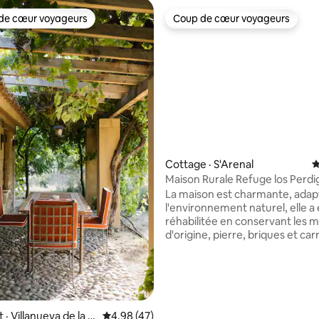
de cœur voyageurs
Coup de cœur voyageurs
cœur voyageurs parmi les plus aimés
Coup de cœur voyageurs
 sur 5, 25 commentaires
Cottage · S'Arenal
N
Maison Rurale Refuge los Perd
La maison est charmante, adap
l'environnement naturel, elle a
réhabilitée en conservant les 
d'origine, pierre, briques et ca
d'argile faits à la main, bois de
châtaignier... La lumière provie
panneaux solaires et d'un génér
dispose de 4 chambres, 2 salles
complètes, 1 cuisine et salle à 
Porche vitré avec canapé et tabl
· Villanueva de la V
Note moyenne de 4,98 sur 5, 47 commentai
4,98 (47)