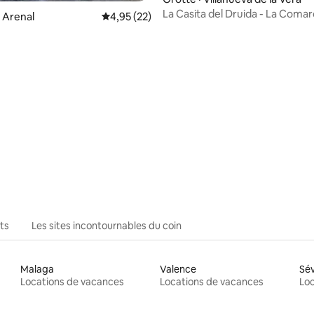
La Casita del Druida - La Coma
l Arenal
Note moyenne de 4,95 sur 5, 22 commentai
4,95 (22)
Vératton
 sur 5, 64 commentaires
ts
Les sites incontournables du coin
Malaga
Valence
Sév
Locations de vacances
Locations de vacances
Loc