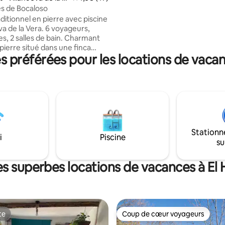
dispose également d'un porche
s de Bocaloso
table à l'extérieur avec un grand
ditionnel en pierre avec piscine
Cheminée et chauffage. (Bois 
va de la Vera. 6 voyageurs,
chauffage payant 20 €) Parking 
 salles de bain. Charmant
l'écart du bruit. Massage payan
pierre situé dans une finca
préférées pour les locations de vacanc
 notre haras de chevaux
 purs de 16 hectares, avec vue
e sur les montagnes de
le, une cuisine entièrement
3 chambres doubles et 2 salles
Un joli jardin de roses et
avec une alberca d'eau salée
Stationn
ignade, des coins salons
i
Piscine
su
donnant sur la vallée en
. L'équitation peut être
 localement.
es superbes locations de vacances à El H
te
Coup de cœur voyageurs
te
Coup de cœur voyageurs