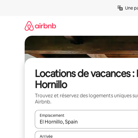
Aller
Une pa
directement
au
contenu
Locations de vacances : 
Hornillo
Trouvez et réservez des logements uniques su
Airbnb.
Emplacement
Quand les résultats sont affichés, parcourez-les en 
Arrivée