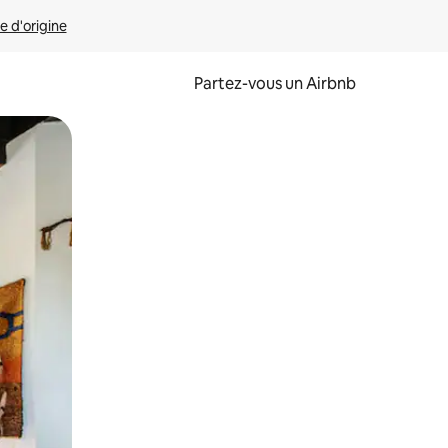
e d'origine
Partez-vous un Airbnb
et en les faisant glisser.