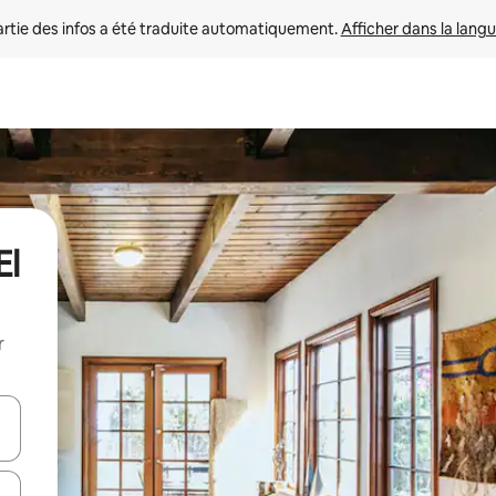
rtie des infos a été traduite automatiquement. 
Afficher dans la langu
El
r
utilisant les flèches vers le haut et vers le bas, ou en appuyant dessus 