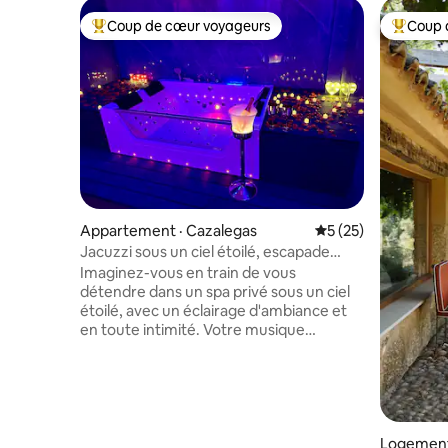
Coup de cœur voyageurs
Coup 
Coup de cœur voyageurs parmi les plus aimés
Coup de 
Appartement · Cazalegas
Note moyenne de 5
5 (25)
Jacuzzi sous un ciel étoilé, escapade
romantique
Imaginez-vous en train de vous
détendre dans un spa privé sous un ciel
étoilé, avec un éclairage d'ambiance et
en toute intimité. Votre musique
préférée avec un son Bose et une
ambiance unique. La suite principale,
insonorisée, dispose d'une télévision de
65 po, d'une salle de bain privée et d'un
confort maximal. Le salon surprend avec
une télévision de 85 po et une cheminée
Logement 