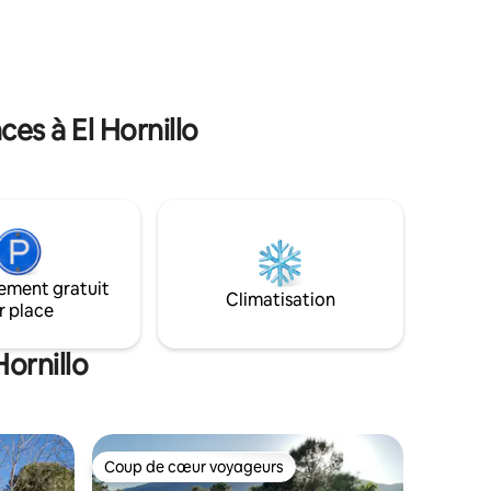
 et d'une
caractérise par ses riches viandes et
 jardin.
légumes.
de
privé. À
t.
es à El Hornillo
ement gratuit
Climatisation
r place
ornillo
Coup de cœur voyageurs
Coup de cœur voyageurs