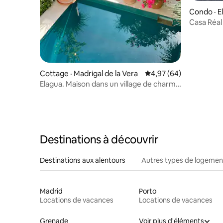
Condo · E
Casa Réal
Cottage · Madrigal de la Vera
Note moyenne de 4,97
4,97 (64)
Elagua. Maison dans un village de charme
et piscine. 4*
Destinations à découvrir
Destinations aux alentours
Autres types de logemen
Madrid
Porto
Locations de vacances
Locations de vacances
Grenade
Voir plus d'éléments