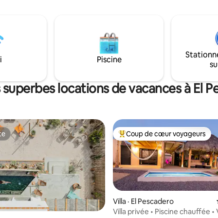
bars pieds nus, il se trouve entr
ctuaire privé du désert.
spots de surf de San Pedrito et 
 le confort et l'élégance de
Profitez de l'observation épiqu
pade sereine à Baja, où partir
baleines depuis l'immense terr
tif!
arrière de la maison, le brasero 
piscine à débordement.
Stationn
i
Piscine
su
 superbes locations de vacances à El 
te
Coup de cœur voyageurs
te
Coup de cœur voyageurs parmi 
Villa · El Pescadero
Villa privée • Piscine chauffée •