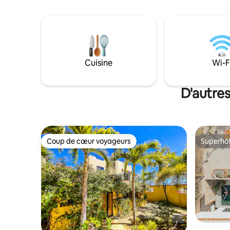
coucher est dotée d'un très grand lit
votre san
Tempur-Pedic, d'une cuisine
Découvrez
entièrement équipée, d'un balcon privé
cette esca
et d'un toit-terrasse offrant une vue sur
est faculta
l'océan et sur les couchers de soleil.
Profitez d'un accès à la piscine et au spa
dans une propriété sécurisée et fermée
Cuisine
Wi-F
avec entrée sans clé. Marchez jusqu'à la
plage, surfez ou détendez-vous dans un
cadre paisible et privé. Parfait pour les
D'autres
couples, les séjours de longue durée et
une véritable escapade à Baja California.
Coup de cœur voyageurs
Superhô
Coup de cœur voyageurs
Superhô