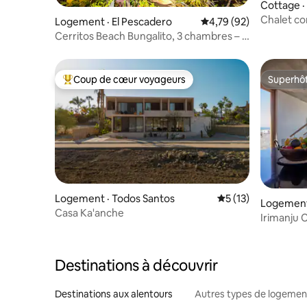
Cottage ·
Chalet co
Logement · El Pescadero
Note moyenne de 4,79
4,79 (92)
Cerritos
Cerritos Beach Bungalito, 3 chambres – à
distance de marche de la plage
Coup de cœur voyageurs
Superhô
Coup de cœur voyageurs parmi les plus aimés
Superhô
Logement · Todos Santos
Note moyenne de 5
5 (13)
Logement
Casa Ka'anche
Irimanju 
Destinations à découvrir
Destinations aux alentours
Autres types de logemen