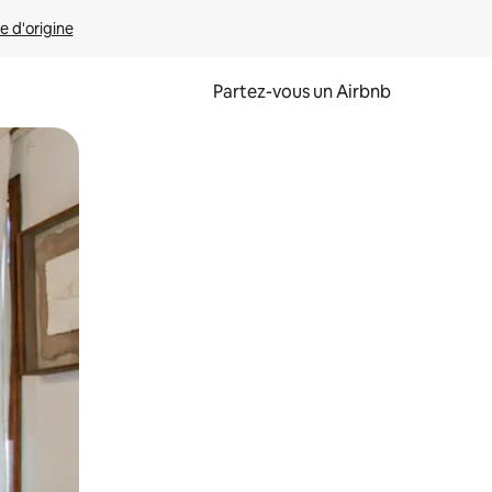
e d'origine
Partez-vous un Airbnb
et en les faisant glisser.