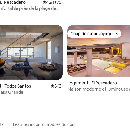
l'océan • Plage
 El Pescadero
Note moyenne de 4,91 sur 5, 75 commentai
4,91 (75)
nfortable près de la plage de
 sur 5, 92 commentaires
te
Coup de cœur voyageurs
te
Coup de cœur voyageurs
Logement · El Pescadero
 sur 5, 13 commentaires
 · Todos Santos
Note moyenne de 5 sur 5, 3 commentai
5 (3)
Maison moderne et lumineuse 
Casa Grande
piscine/spa près de la plage
ts
Les sites incontournables du coin