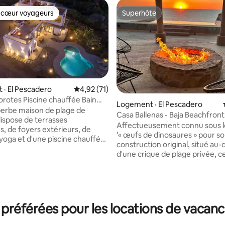
 cœur voyageurs
Superhôte
 cœur voyageurs
Superhôte
· El Pescadero
Note moyenne de 4,92 sur 5, 71 commentai
4,92 (71)
ne chauffée Bain
Logement · El Pescadero
ide Bain à remous
erbe maison de plage de
Casa Ballenas - Baja Beachfront 
dispose de terrasses
Affectueusement connu sous l
s, de foyers extérieurs, de
’« œufs de dinosaures » pour so
yoga et d'une piscine chauffée
construction original, situé au
 sur 5, 29 commentaires
ds de profondeur avec une
d'une crique de plage privée, c
nsoleillée. Détendez-vous dans
belvédère était un lieu de
le toit, le bassin d'eau froide ou
rassemblement pour les famill
et profitez des cuisines et des
pêcheurs locaux qui attendaie
manger intérieures/extérieures,
leurs proches reviennent de la
uelques pas de la
une vue imprenable sur le Pacif
référées pour les locations de vacanc
 épiceries, des bars et des
quelques minutes de Todos San
ts, vous pouvez explorer le
restaurants de classe mondiale
animé ou vous détendre dans