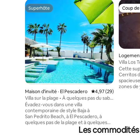
Superhôte
Coup de
Superhôte
Coup de
Logement 
Villa Los Torotes Pisci
d'eau fro
Cette sup
Cerritos 
spacieuse
zones de 
Maison d'invité · El Pescadero
Note moyenne de 4,97
4,97 (29)
de 10 pie
Villa sur la plage • À quelques pas du sable
étagère e
• Vue sur l'océan + piscine
le spa sur 
Évadez-vous dans une villa
le sauna, 
contemporaine de style Baja à
salles à 
San Pedrito Beach, à El Pescadero, à
avec des hamacs. À q
quelques pas de la plage et à quelques
Les commodités p
plage, des
minutes de Cerritos et de Todos Santos.
restauran
Cette villa lumineuse d'une chambre à
quartier 