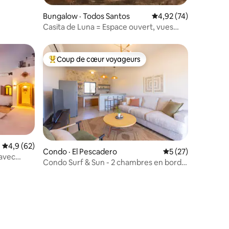
res
Bungalow · Todos Santos
Note moyenne de 4,92
4,92 (74)
Casita de Luna = Espace ouvert, vues
imprenables, plage
Coup de cœur voyageurs
Coup de cœur voyageurs parmi les plus aimés
Note moyenne de 4,9 sur 5, 62 commentaires
4,9 (62)
res
Condo · El Pescadero
Note moyenne de 5
5 (27)
avec
Condo Surf & Sun - 2 chambres en bord
de piscine à Cerritos Beach