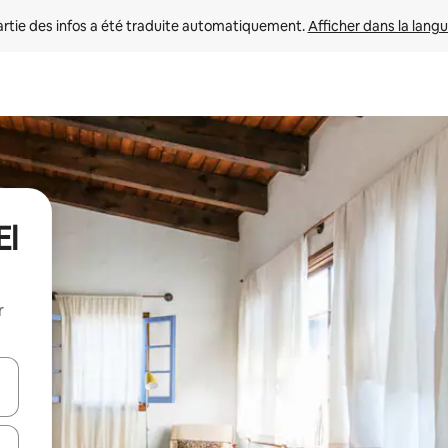
rtie des infos a été traduite automatiquement. 
Afficher dans la langu
El
r
utilisant les flèches vers le haut et vers le bas, ou en appuyant dessus 