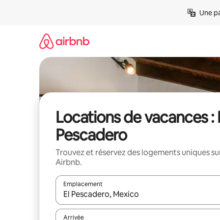
Aller
Une pa
directement
au
contenu
Locations de vacances : 
Pescadero
Trouvez et réservez des logements uniques su
Airbnb.
Emplacement
Quand les résultats sont affichés, parcourez-les en 
Arrivée