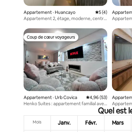
Appartement · Huancayo
Note moyenne de 
5 (4)
Appartem
Appartement 2, étage, moderne, central
Appartem
/ près du terminal
Coup de cœur voyageurs
Coup de cœur voyageurs
Appartement · Urb Covica
Note moyenne de 4,96
4,96 (53)
Appartem
Henko Suites : appartement familial avec
Apparteme
Quel est l
jacuzzi et billard
Palma (Qo
Mois
Janv.
Févr.
Mars