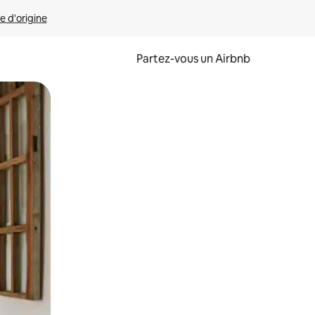
e d'origine
Partez-vous un Airbnb
et en les faisant glisser.