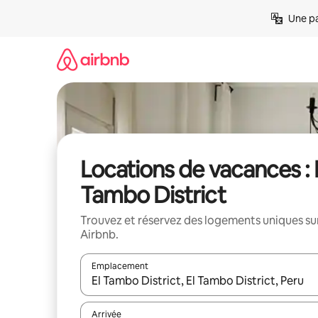
Aller
Une pa
directement
au
contenu
Locations de vacances : 
Tambo District
Trouvez et réservez des logements uniques su
Airbnb.
Emplacement
Quand les résultats sont affichés, parcourez-les en 
Arrivée