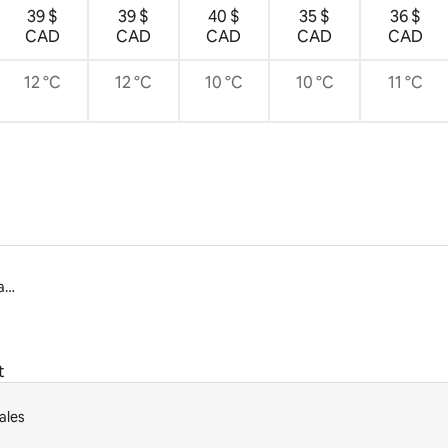
39 $
39 $
40 $
35 $
36 $
CAD
CAD
CAD
CAD
CAD
12 °C
12 °C
10 °C
10 °C
11 °C
Logements adaptés aux familles à louer
t
ales