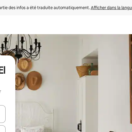
rtie des infos a été traduite automatiquement. 
Afficher dans la langu
El
r
utilisant les flèches vers le haut et vers le bas, ou en appuyant dessus 