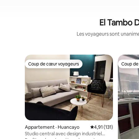
El Tambo Di
Les voyageurs sont unanimes
Coup de cœur voyageurs
Coup de
Coup de cœur voyageurs
Coup de
Appartement · Huancayo
Note moyenne de 4,91 
4,91 (131)
Studio central avec design industriel