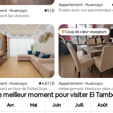
Appartement · Huancayo
Duplex avec vue panoramique 
5 sur 5, 4 commentaires
ent · Huancayo
Note moyenne de 5 sur 5, 3 commentai
5 (3)
centre-ville
ent San Antonio
Coup de cœur voyageurs
Coup de cœur voyageurs parmi 
 sur 5, 53 commentaires
ent · Huancayo
Note moyenne de 4,67 sur 5, 3 commentai
4,67 (3)
Appartement · Huancayo
nt en face de l'hôtel Gran
Hébergement Wanka en plein cœur de
e meilleur moment pour visiter El Tamb
ri Cami)
Huancayo
Avr.
Mai
Juin
Juill.
Août