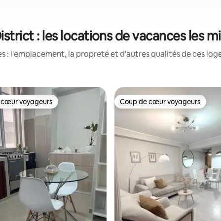
strict : les locations de vacances les 
 : l'emplacement, la propreté et d'autres qualités de ces log
 cœur voyageurs
Coup de cœur voyageurs
 cœur voyageurs
Coup de cœur voyageurs
sur 5, 131 commentaires