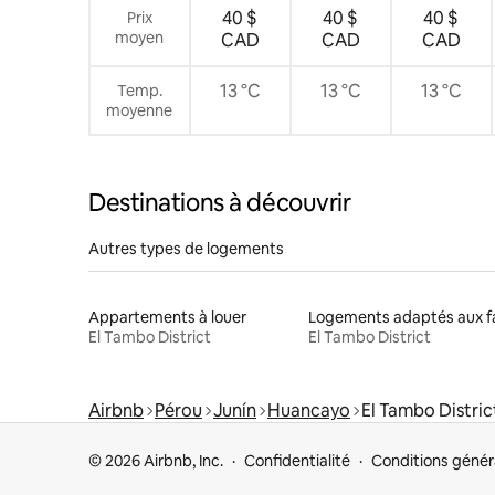
40 $
40 $
40 $
Prix
moyen
CAD
CAD
CAD
13 °C
13 °C
13 °C
Temp.
moyenne
Destinations à découvrir
Autres types de logements
Appartements à louer
El Tambo District
El Tambo District
Airbnb
Pérou
Junín
Huancayo
El Tambo Distric
© 2026 Airbnb, Inc.
Confidentialité
Conditions génér