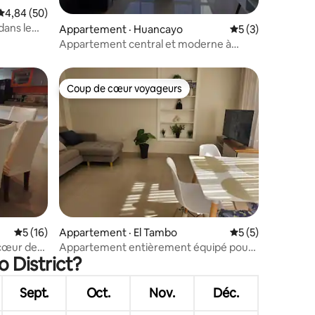
Note moyenne de 4,84 sur 5, 50 commentaires
4,84 (50)
dans le
res
Appartement · Huancayo
Note moyenne de 
5 (3)
Appartement central et moderne à
Huancayo
Coup de cœur voyageurs
les plus aimés
Coup de cœur voyageurs
res
Note moyenne de 5 sur 5, 16 commentaires
5 (16)
Appartement · El Tambo
Note moyenne de 
5 (5)
Appartement entièrement équipé pour
o District?
les touristes et les professionnels
Sept.
Oct.
Nov.
Déc.