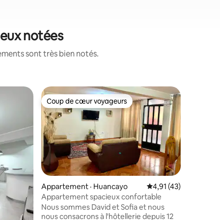
mieux notées
ements sont très bien notés.
Casa part
Coup de cœur voyageurs
Coup de
Coup de cœur voyageurs
Coup de
Mini app
Visites Huancayo ?
affaires 
nous vou
modernes
évader de
tranquill
que vous méritez. N
10 minute
Appartement · Huancayo
Note moyenne de 4,9
4,91 (43)
résidentie
Appartement spacieux confortable
la ville. De plus, sentez-vous à l'aise
Nous sommes David et Sofia et nous
comme ch
nous consacrons à l'hôtellerie depuis 12