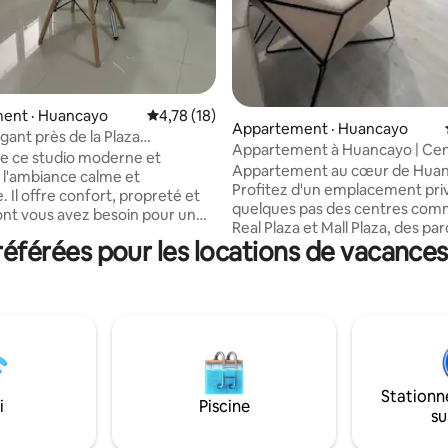
ent · Huancayo
Note moyenne de 4,78 sur 5, 18 commentai
4,78 (18)
Appartement · Huancayo
gant près de la Plaza
Appartement à Huancayo | Cen
ión
de ce studio moderne et
élégant, équipé
Appartement au cœur de Hua
à l'ambiance calme et
Profitez d'un emplacement privi
 Il offre confort, propreté et
quelques pas des centres com
ont vous avez besoin pour un
Real Plaza et Mall Plaza, des par
fait, que ce soit pour vous
férées pour les locations de vacances 
restaurants et de tout ce dont
r travailler. Eau chaude
besoin pour vous déplacer
e dans la douche, des serviettes
confortablement. Zone sûre et
t des articles de base sont
pour que vous profitiez au ma
lle dispose d'un espace de
votre séjour. L'appartement dis
vec un bureau, une chaise et une
Cuisine entièrement équipée 
Fi rapide. Téléviseur intelligent
ustensiles et appareils électr
 moderne et
Salle confortable avec canapé, 
 avec capteur de mouvement.
Stationn
et télévision Chambre conforta
deuxième étage, accès par les
i
Piscine
su
privée. Espace de travail Vous 
sentirez comme chez vous !