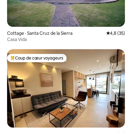
Cottage · Santa Cruz de la Sierra
Note moyenn
4,8 (35)
Casa Vida
Coup de cœur voyageurs
Coup de cœur voyageurs parmi les plus aimés