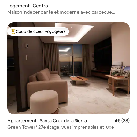
Logement · Centro
Maison indépendante et moderne avec barbecue
+ garage privé
Coup de cœur voyageurs
Coup de cœur voyageurs parmi les plus aimés
Appartement · Santa Cruz de la Sierra
Note moye
5 (38)
Green Tower* 27e étage, vues imprenables et luxe