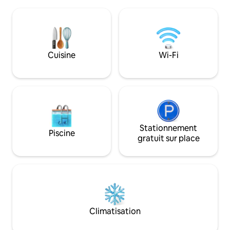
d'un téléviseur 70 po, du streaming et
créer des moments
d'Internet. Comprend une cuisine
famille et entre am
entièrement équipée, une chambre
télévision et Wi-Fi
avec dressing et une salle de bain privée,
est garanti. Accès 
une laveuse et un stationnement
plage, restaurant, 
gratuit. Profitez d'un accès à la plage, à
enfants et plus e
Cuisine
Wi-Fi
des restaurants, à un bar tiki et à des
attendons. Réserv
activités aquatiques pour vous
bloquez vos dates
détendre.
Stationnement
Piscine
gratuit sur place
Climatisation