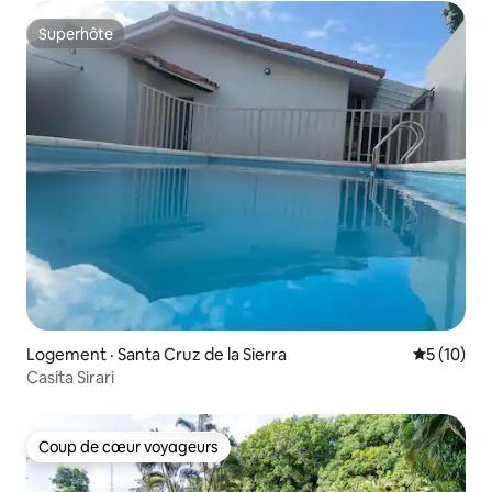
Superhôte
Superhôte
Logement · Santa Cruz de la Sierra
Note moye
5 (10)
Casita Sirari
Coup de cœur voyageurs
Coup de cœur voyageurs