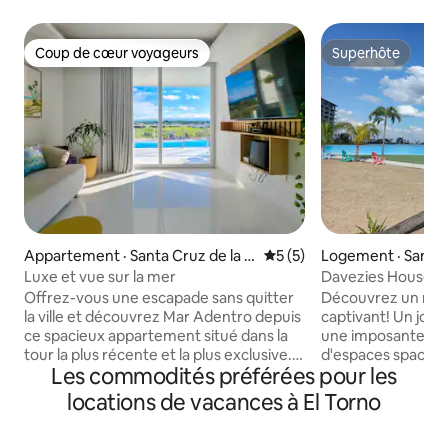
Coup de cœur voyageurs
Superhôte
Coup de cœur voyageurs
Superhôte
Appartement · Santa Cruz de la Si
Note moyenne de 5 sur 5,
5 (5)
Logement · Santa 
erra
Sierra
Luxe et vue sur la mer
Davezies House, 
unique, en pleine
Offrez-vous une escapade sans quitter
​Découvrez un ref
la ville et découvrez Mar Adentro depuis
captivant! Un joya
ce spacieux appartement situé dans la
une imposante suit
tour la plus récente et la plus exclusive.
d'espaces spacieux
Les commodités préférées pour les
Réveillez-vous avec vue sur la plage,
salon-salle à mang
détendez-vous sur votre terrasse privée
gastronomique in
locations de vacances à El Torno
avec barbecue et profitez d'un salon
vous au bord de la
élégant doté d'un système audio Bose,
barbecue, des endr