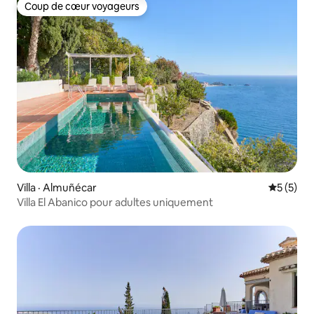
Coup de cœur voyageurs
Coup de cœur voyageurs
Villa · Almuñécar
Note moy
5 (5)
Villa El Abanico pour adultes uniquement