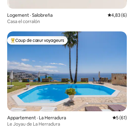
Logement · Salobreña
Note moyenn
4,83 (6)
Casa el corralón
Coup de cœur voyageurs
Coup de cœur voyageurs parmi les plus aimés
Appartement · La Herradura
Note moye
5 (61)
Le Joyau de La Herradura