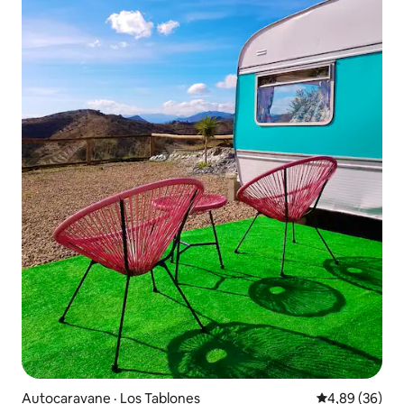
Autocaravane · Los Tablones
Note moyenne
4,89 (36)