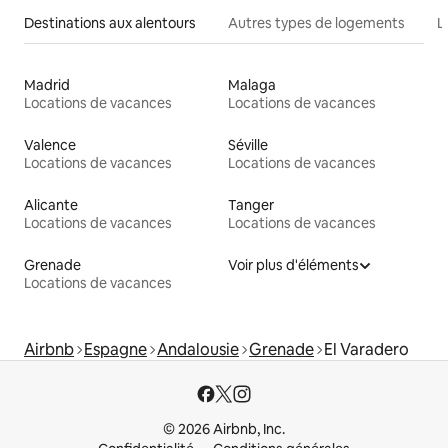
Destinations aux alentours
Autres types de logements
L
Madrid
Malaga
Locations de vacances
Locations de vacances
Valence
Séville
Locations de vacances
Locations de vacances
Alicante
Tanger
Locations de vacances
Locations de vacances
Grenade
Voir plus d'éléments
Locations de vacances
Airbnb
Espagne
Andalousie
Grenade
El Varadero
© 2026 Airbnb, Inc.