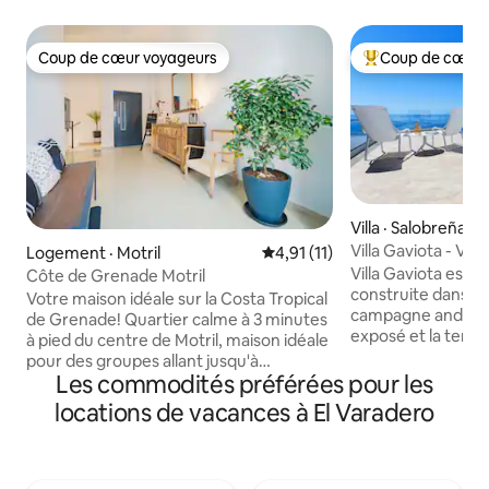
Coup de cœur voyageurs
Coup de cœur 
Coup de cœur voyageurs
Coup de cœur voy
Villa · Salobreña
Villa Gaviota - Vue
Logement · Motril
Note moyenne de 4,91 sur 5, 
4,91 (11)
Villa Gaviota est 
Côte de Grenade Motril
construite dans le
Votre maison idéale sur la Costa Tropical
campagne andalou
de Grenade! Quartier calme à 3 minutes
exposé et la tenta
à pied du centre de Motril, maison idéale
combiner la tradit
pour des groupes allant jusqu'à
éléments modernes.
Les commodités préférées pour les
8 personnes, dotée de 2 chambres avec
entièrement réno
lit double et de 2 chambres avec 2 lits
locations de vacances à El Varadero
d'une nouvelle pisc
simples, de 2 salles de bain, d'une cuisine
salée. Tous les salons et les chambres
équipée, d'un salon, d'une terrasse sur le
sont orientés vers
toit, d'un garage et d'un ascenseur privé.
fantastique sur la mer. La Villa 
Quartier calme, à 3,5 km du port et de la