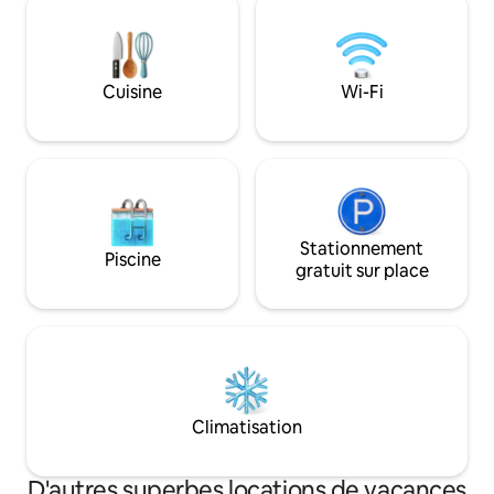
est située juste à c
plage, à 40 minutes de Grenade et à
Veuillez consulter la
1 heure de la Sierra Nevada ! Idéal pour
excellentes évaluat
des vacances en famille ou pour les
https://www.airb
voyageurs qui souhaitent découvrir le
Cuisine
Wi-Fi
sud de l'Espagne en tout confort.
Stationnement
Piscine
gratuit sur place
Climatisation
D'autres superbes locations de vacances