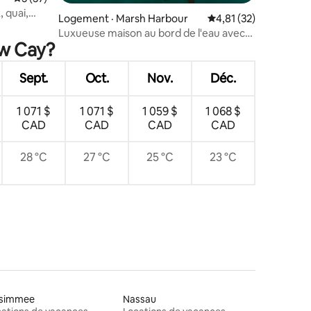
, quai,
res
Logement · Marsh Harbour
Note moyenne de 4,8
4,81 (32)
Luxueuse maison au bord de l'eau avec
ow Cay?
quai privé et piscine
Sept.
Oct.
Nov.
Déc.
1 071 $
1 071 $
1 059 $
1 068 $
CAD
CAD
CAD
CAD
28 °C
27 °C
25 °C
23 °C
ssimmee
Nassau