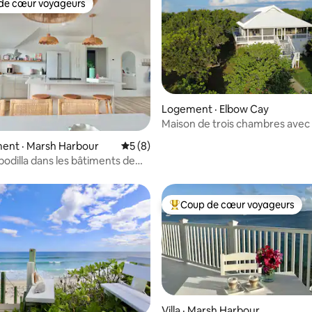
de cœur voyageurs
cœur voyageurs parmi les plus aimés
Logement · Elbow Cay
Maison de trois chambres avec 
à Hope Town
5 sur 5, 3 commentaires
ent · Marsh Harbour
Note moyenne de 5 sur 5, 8 commentai
5 (8)
podilla dans les bâtiments de
r!
Coup de cœur voyageurs
Coup de cœur voyageurs parmi 
5 sur 5, 4 commentaires
Villa · Marsh Harbour