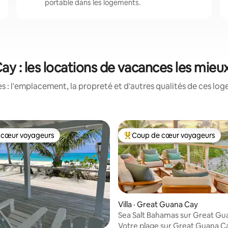
portable dans les logements.
ay : les locations de vacances les mieu
 : l'emplacement, la propreté et d'autres qualités de ces log
 cœur voyageurs
Coup de cœur voyageurs
 cœur voyageurs
Coup de cœur voyageurs parmi 
Villa · Great Guana Cay
 sur 5, 19 commentaires
Sea Salt Bahamas sur Great Gu
Votre plage sur Great Guana C