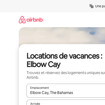
Aller
Une pa
directement
au
contenu
Locations de vacances :
Elbow Cay
Trouvez et réservez des logements uniques su
Airbnb.
Emplacement
Quand les résultats sont affichés, parcourez-les en 
Arrivée