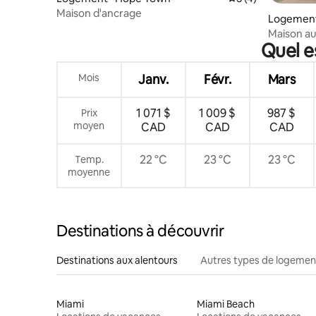
Maison d'ancrage
Logement
Maison au
Quel e
Sur la pla
Mois
Janv.
Févr.
Mars
1 071 $
1 009 $
987 $
Prix
moyen
CAD
CAD
CAD
22 °C
23 °C
23 °C
Temp.
moyenne
Destinations à découvrir
Destinations aux alentours
Autres types de logemen
Miami
Miami Beach