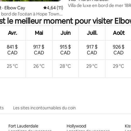
Villa de luxe en bord de mer 1BR
 · Elbow Cay
Note moyenne de 4,64 sur 5, 11 commentai
4,64 (11)
clôture privée
 bord de l'océan à Hope Town |
st le meilleur moment pour visiter Elb
ge
Avr.
Mai
Juin
Juill.
Août
841 $
917 $
915 $
917 $
926 $
CAD
CAD
CAD
CAD
CAD
25 °C
26 °C
28 °C
29 °C
29 °C
ts
Les sites incontournables du coin
Fort Lauderdale
Hollywood
Ki