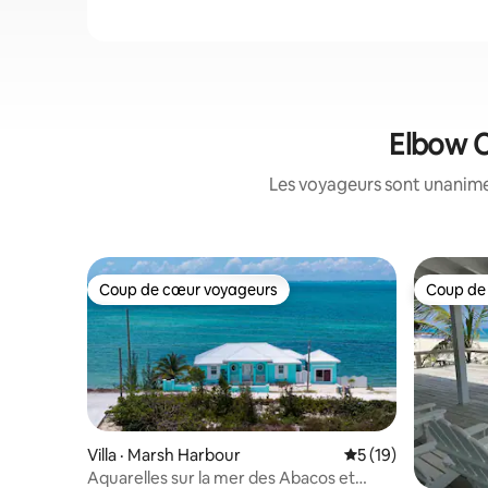
Elbow C
Les voyageurs sont unanimes
Coup de cœur voyageurs
Coup de
Coup de cœur voyageurs
Coup de
Villa · Marsh Harbour
Note moyenne de 5
5 (19)
Aquarelles sur la mer des Abacos et