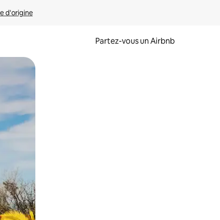
e d'origine
Partez-vous un Airbnb
et en les faisant glisser.