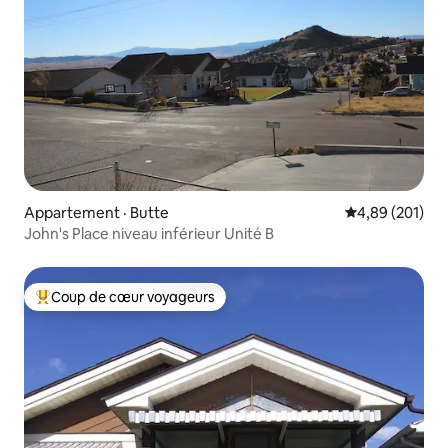
Appartement · Butte
Note moyenne 
4,89 (201)
John's Place niveau inférieur Unité B
Coup de cœur voyageurs
Coup de cœur voyageurs parmi les plus aimés