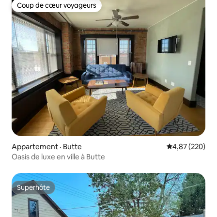
Coup de cœur voyageurs
Coup de cœur voyageurs
Appartement · Butte
Note moyenne 
4,87 (220)
Oasis de luxe en ville à Butte
Superhôte
Superhôte