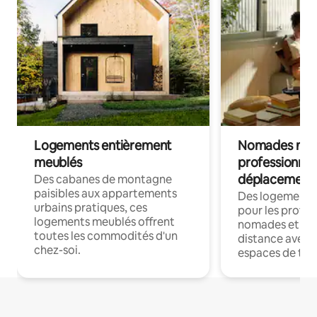
Logements entièrement
Nomades num
meublés
professionnel
déplacement
Des cabanes de montagne
paisibles aux appartements
Des logements
urbains pratiques, ces
pour les profes
logements meublés offrent
nomades et trav
toutes les commodités d'un
distance avec le
chez-soi.
espaces de trav