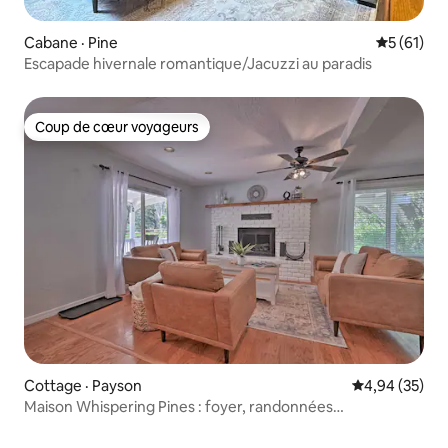
Cabane · Pine
Note moye
5 (61)
Escapade hivernale romantique/Jacuzzi au paradis
Coup de cœur voyageurs
Coup de cœur voyageurs
Cottage · Payson
Note moyenne
4,94 (35)
Maison Whispering Pines : foyer, randonnées
panoramiques à proximité