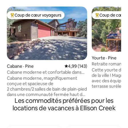
Coup de cœur voyageurs
Coup de cœur 
Coup de cœur voyageurs parmi les plus aimés
Coup de cœur voy
Yourte · Pine
Retraite romantiq
Cabane · Pine
Note moyenne de 4,99 sur 5, 1
4,99 (143)
le ciel !
Cette yourte de lu
Cabane moderne et confortable dans
de la ville ! Mag
les bois
Cabane moderne, magnifiquement
avec des équipeme
conçue et spacieuse de
terrasse surélevée
2 chambres/2 salles de bain de plain-pied
vues les plus épou
dans une communauté fermée haut de
l'expérience intér
Les commodités préférées pour les
gamme. Situé sur le flanc de la
incroyable que vou
montagne avec des vues incroyables
locations de vacances à Ellison Creek
Lisez un livre dan
tout autour. La maison est située dans
pour deux personn
un cul-de-sac isolé, avec des collines
étoiles et profitez
vallonnées pavées pour la marche/le
à côté du foyer sur l
vélo ou les excursions touristiques.