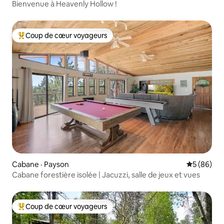
Bienvenue à Heavenly Hollow !
Coup de cœur voyageurs
Coup de cœur voyageurs parmi les plus aimés
Cabane · Payson
Note moye
5 (86)
Cabane forestière isolée | Jacuzzi, salle de jeux et vues
Coup de cœur voyageurs
Coup de cœur voyageurs parmi les plus aimés