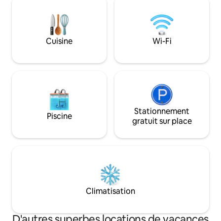
escapade romantiq
Faites une randonnée jusqu'au sommet
road trip en famille. Pine a un centre-vi
de Ruin Hill où vous pourrez voir des
animé avec des re
ruines amérindiennes ou asseyez-vous
et se trouve à qu
dans le patio arrière et profitez des
voiture de nombre
Cuisine
Wi-Fi
visiteurs wapitis. À seulement 1 h 45 de la
naturelles.
région de Phoenix, chargeur VE de
niveau 2 (50 A) sur place. Généralement
20 degrés de moins que la région de
Phoenix.
Stationnement
Piscine
gratuit sur place
Climatisation
D'autres superbes locations de vacances