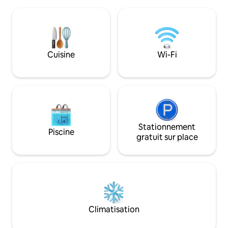
accès à tout ce dont vous avez besoin -
delà des îles jusq
qu'il s'agisse d'une promenade au
magnifiques couche
supermarché, d'une visite à la
lumières des deux vi
boulangerie, d'un repas à l'hôtel ou de
fonctionne à l'éne
demandes d'information au centre
générateur de sec
d'information. Adoptez le mélange
Cuisine
Wi-Fi
pluie.
parfait de confort et de commodité à
Diamond View Beach House.
Stationnement
Piscine
gratuit sur place
Climatisation