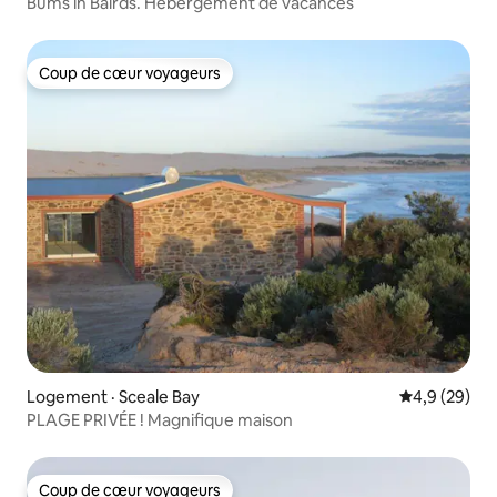
Bums in Bairds. Hébergement de vacances
Coup de cœur voyageurs
Coup de cœur voyageurs
Logement · Sceale Bay
Note moyenn
4,9 (29)
PLAGE PRIVÉE ! Magnifique maison
Coup de cœur voyageurs