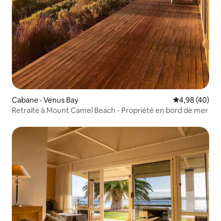
Cabane · Venus Bay
Note moyenne
4,98 (40)
Retraite à Mount Camel Beach - Propriété en bord de mer