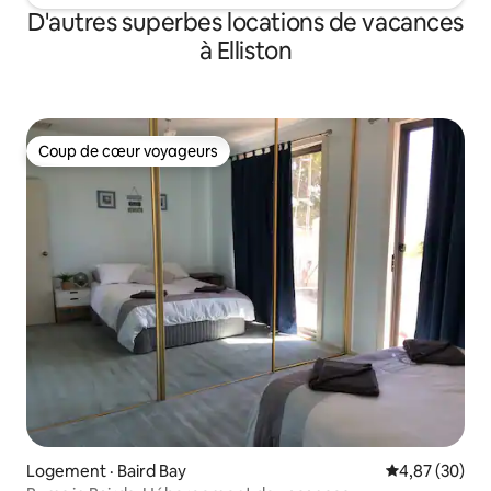
D'autres superbes locations de vacances
à Elliston
Coup de cœur voyageurs
Coup de cœur voyageurs
Logement · Baird Bay
Note moyenne
4,87 (30)