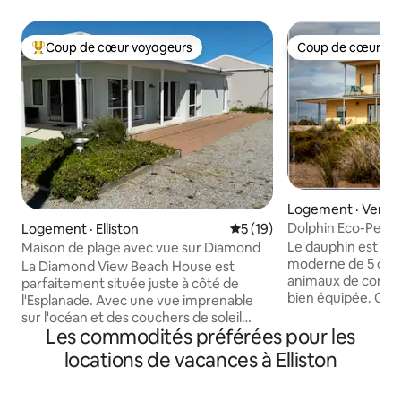
Coup de cœur voyageurs
Coup de cœur vo
Coup de cœur voyageurs parmi les plus aimés
Coup de cœur vo
Logement · Venus
Dolphin Eco-Pet F
Logement · Elliston
Note moyenne de 5 sur 5, 
5 (19)
près de Venus Bay
Le dauphin est un
Maison de plage avec vue sur Diamond
moderne de 5 cha
La Diamond View Beach House est
animaux de compa
parfaitement située juste à côté de
bien équipée. Cett
l'Esplanade. Avec une vue imprenable
sur 70 acres de g
sur l'océan et des couchers de soleil
de la magnifique 
Les commodités préférées pour les
spectaculaires sur la baie depuis la
Australie-Méridiona
fenêtre de la cuisine. La plage principale
locations de vacances à Elliston
profiteront d'un ca
est à seulement 100 mètres à pied, et à
côte idyllique ave
seulement 200 m du centre-ville avec
panoramique sur l