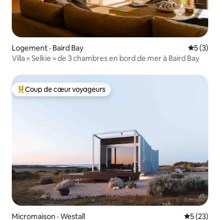
Logement · Baird Bay
Note moy
5 (3)
Villa « Selkie » de 3 chambres en bord de mer à Baird Bay
Coup de cœur voyageurs
Coup de cœur voyageurs parmi les plus aimés
Micromaison · Westall
Note moye
5 (23)