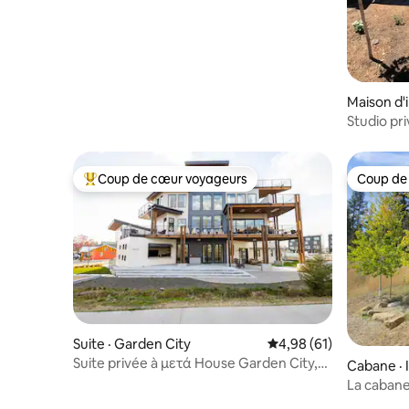
Maison d'i
Studio pri
Coup de cœur voyageurs
Coup de
Coup de cœur voyageurs parmi les plus aimés
Coup de
Suite · Garden City
Note moyenne de 4,98
4,98 (61)
Suite privée à μετά House Garden City,
Cabane · 
ID
La caban