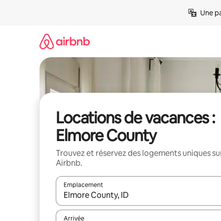
Aller
Une pa
directement
au
contenu
Locations de vacances :
Elmore County
Trouvez et réservez des logements uniques su
Airbnb.
Emplacement
Quand les résultats sont affichés, parcourez-les en 
Arrivée