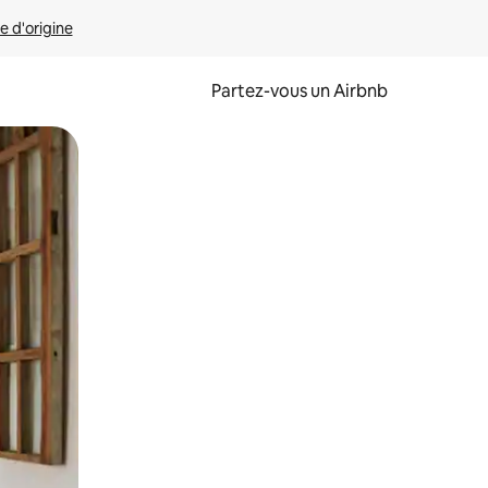
e d'origine
Partez-vous un Airbnb
et en les faisant glisser.