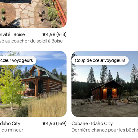
nvité · Boise
Note moyenne de 4,98 sur 5, 913 commentai
4,98 (913)
vé au coucher du soleil à Boise
 cœur voyageurs
Coup de cœur voyageurs
 cœur voyageurs
Coup de cœur voyageurs
 sur 5, 61 commentaires
Idaho City
Note moyenne de 4,93 sur 5, 169 commentai
4,93 (169)
Cabane · Idaho City
e du mineur
Dernière chance pour les bûch
Majestic