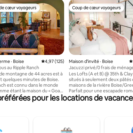
de cœur voyageurs
Coup de cœur voyageurs
cœur voyageurs parmi les plus aimés
Coup de cœur voyageurs
sur 5, 388 commentaires
ferme · Boise
Note moyenne de 4,97 sur 5, 125 commentai
4,97 (125)
Maison d'invité · Boise
N
us au Ripple Ranch
Jacuzzi privé/0 frais de ménage
de montagne de 44 acres est à
Les Lofts (A et B) @ 35th & Clay
 quelques minutes de Boise.
situés à seulement deux pâtés
nch est connu dans le monde
maisons de la rivière Boise/Gre
mme étant la maison du « Goat
Parfait pour une escapade rom
éférées pour les locations de vacanc
le Loft A procure une sensatio
l étoilé. La mission de
détente dès que vous entrez. R
nch est de répandre la
vous avec une cuisine entière
e, l'amour et la gratitude. Faites
équipée et un bar à café pour b
 promenade entre les ruisseaux
commencer la journée. Avant d
un petit trajet vers de
les grands espaces de l'Idaho et
s randonnées populaires. À
nombreuses activités, prenez le