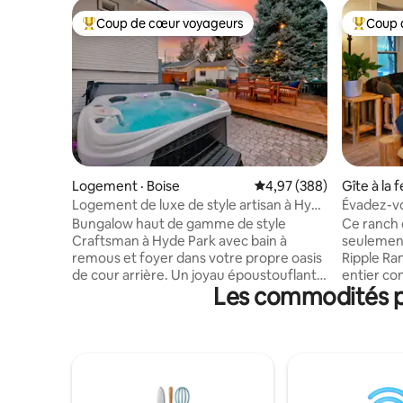
Coup de cœur voyageurs
Coup 
Coup de cœur voyageurs parmi les plus aimés
Coup de 
Logement · Boise
Note moyenne de 4,97 
4,97 (388)
Gîte à la 
Logement de luxe de style artisan à Hyde
Évadez-vo
Park - Jacuzzi + feu
Bungalow haut de gamme de style
Ce ranch 
Craftsman à Hyde Park avec bain à
seulement
remous et foyer dans votre propre oasis
Ripple Ra
de cour arrière. Un joyau époustouflant,
entier co
Les commodités pr
voilà ce qu'est cette maison de style
Guy ». Dégustez des œufs frais, du lait de
Craftsman de plain-pied de 1912,
chèvre et un cie
restaurée et agrémentée de boiseries
Ripple Ra
d'origine et de meubles encastrés
gentilless
classiques. Cuisine gastronomique avec
une belle
bar à café et à thé. Détendez-vous dans
ou faites 
cette maison à aire ouverte, dans le
nombreuse