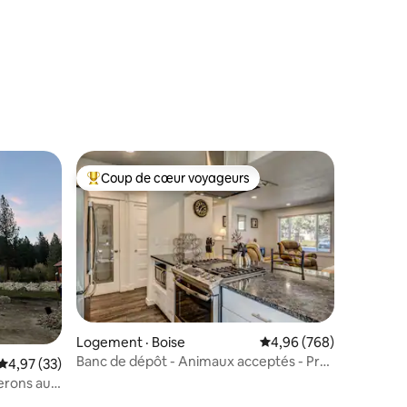
res
Coup de cœur voyageurs
Coup de cœur voyageurs parmi les plus aimés
Logement · Boise
Note moyenne de 4,96 
4,96 (768)
Banc de dépôt - Animaux acceptés - Près
res
Note moyenne de 4,97 sur 5, 33 commentaires
4,97 (33)
de la gare historique
erons au