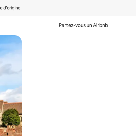
e d'origine
Partez-vous un Airbnb
et en les faisant glisser.