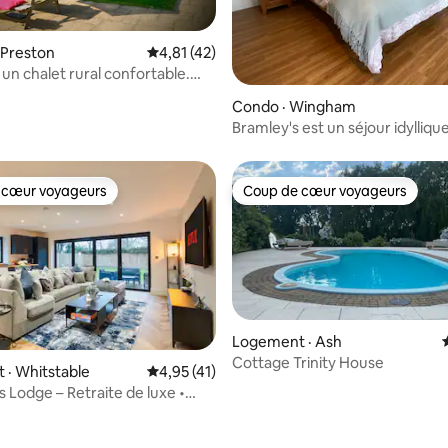
 Preston
Note moyenne de 4,81 sur 5, 42 commentai
4,81 (42)
un chalet rural confortable.
onverties
 sur 5, 73 commentaires
Condo · Wingham
Bramley's est un séjour idyllique
campagne
 cœur voyageurs
Coup de cœur voyageurs
 cœur voyageurs
Coup de cœur voyageurs
Logement · Ash
Cottage Trinity House
· Whitstable
Note moyenne de 4,95 sur 5, 41 commentai
4,95 (41)
s Lodge – Retraite de luxe •
7 sur 5, 9 commentaires
vec très grand lit