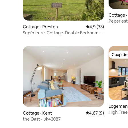
Cottage ·
Peper est 
Écuries c
Cottage · Preston
Note moyenne de 4,9
4,9 (73)
Supérieure-Cottage-Double Bedroom-
Salle de bain pr
Coup de
Coup de
Logement 
High Tree
Cottage · Kent
Note moyenne de 4,6
4,67 (9)
2 suites a
the Oast - uk43087