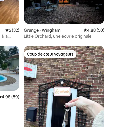
res
Note moyenne de 5 sur 5, 32 commentaires
5 (32)
Grange · Wingham
Note moyenne de 4,88
4,88 (50)
 à la
Little Orchard, une écurie originale
Coup de cœur voyageurs
Coup de cœur voyageurs
Note moyenne de 4,98 sur 5, 89 commentaires
4,98 (89)
res