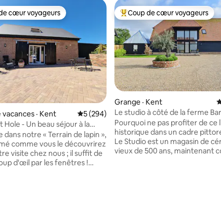
de cœur voyageurs
Coup de cœur voyageurs
cœur voyageurs parmi les plus aimés
Coup de cœur voyageurs parmi 
sur 5, 159 commentaires
Grange · Kent
N
Le studio à côté de la ferme B
 vacances · Kent
Note moyenne de 5 sur 5, 294 commentai
5 (294)
Pourquoi ne pas profiter de ce l
 Hole - Un beau séjour à la
historique dans un cadre pitto
e
dans notre « Terrain de lapin »,
Le Studio est un magasin de cé
mé comme vous le découvrirez
vieux de 500 ans, maintenant c
re visite chez nous ; il suffit de
annexe de studio. Situé à Swee
oup d'œil par les fenêtres !
Broad Oak, le studio est entiè
mais intime, nous espérons que
autonome avec un coffre-fort à
s bien compris votre maison
l'arrivée autonome. Il dispose d'
es. Certaines des choses
Size, d'un canapé, d'une télévis
s nous avons pensé, un lit super
pouces avec Netflix, d'un sèch
 que vous puissiez vous étirer
cheveux, d'une petite cuisine 
 étoile de mer. Vous aimez la