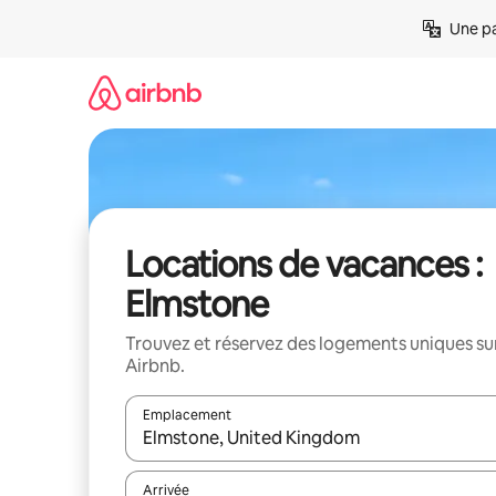
Aller
Une pa
directement
au
contenu
Locations de vacances :
Elmstone
Trouvez et réservez des logements uniques su
Airbnb.
Emplacement
Quand les résultats sont affichés, parcourez-les en 
Arrivée