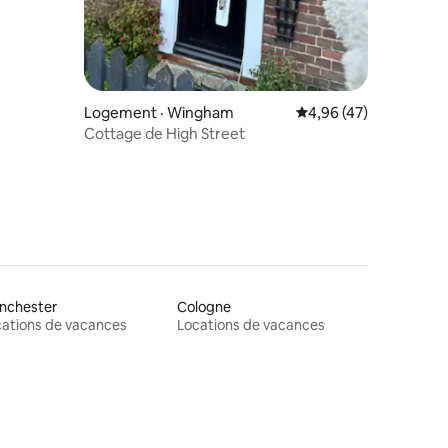
Logement · Wingham
Note moyenne de 4,96
4,96 (47)
Cottage de High Street
nchester
Cologne
ations de vacances
Locations de vacances