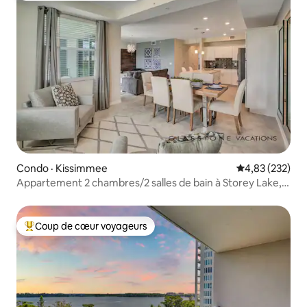
Condo · Kissimmee
Note moyenne 
4,83 (232)
Appartement 2 chambres/2 salles de bain à Storey Lake,
près de Disney #70
Coup de cœur voyageurs
Coup de cœur voyageurs parmi les plus aimés