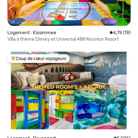
Logement · Kissimmee
Note moyenne
4,79 (19)
Villa à thème Disney et Universal 4BR Reunion Resort
Coup de cœur voyageurs
Coup de cœur voyageurs parmi les plus aimés