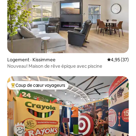
Logement · Kissimmee
Note moyenne
4,95 (37)
Nouveau! Maison de rêve épique avec piscine
Coup de cœur voyageurs
Coup de cœur voyageurs parmi les plus aimés