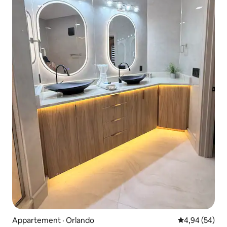
Appartement · Orlando
Note moyenne
4,94 (54)