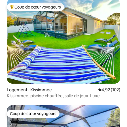
Coup de cœur voyageurs
Coup de cœur voyageurs parmi les plus aimés
Logement · Kissimmee
Note moyenne 
4,92 (102)
Kissimmee, piscine chauffée, salle de jeux. Luxe
Coup de cœur voyageurs
Coup de cœur voyageurs