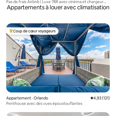
Pas de frais Airbnb | Luxe 7BR avec cinéma et chargeur
Appartements à louer avec climatisation
EV!
Coup de cœur voyageurs
Coup de cœur voyageurs parmi les plus aimés
Appartement · Orlando
Note moyenne 
4,93 (121)
Penthouse avec des vues époustouflantes