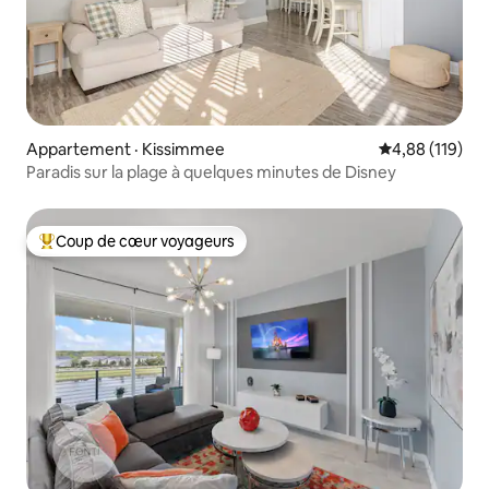
Appartement · Kissimmee
Note moyenne 
4,88 (119)
Paradis sur la plage à quelques minutes de Disney
Coup de cœur voyageurs
Coup de cœur voyageurs parmi les plus aimés