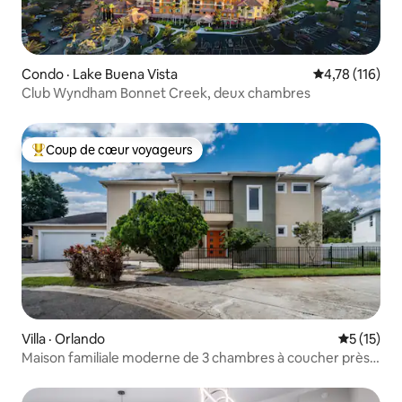
Condo · Lake Buena Vista
Note moyenne 
4,78 (116)
Club Wyndham Bonnet Creek, deux chambres
Coup de cœur voyageurs
Coup de cœur voyageurs parmi les plus aimés
Villa · Orlando
Note moye
5 (15)
Maison familiale moderne de 3 chambres à coucher près
des magasins et de Disney