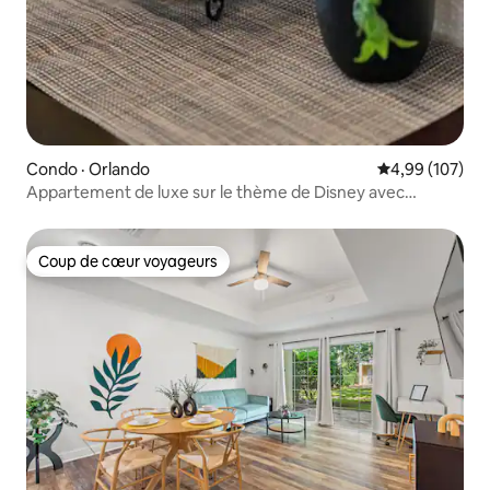
Condo · Orlando
Note moyenne 
4,99 (107)
Appartement de luxe sur le thème de Disney avec
navette GRATUITE !
Coup de cœur voyageurs
Coup de cœur voyageurs