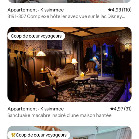
Appartement · Kissimmee
Note moyenne 
4,93 (110)
3191-307 Complexe hôtelier avec vue sur le lac Disney
Universal Orlando
Coup de cœur voyageurs
Coup de cœur voyageurs
Appartement · Kissimmee
Note moyenne
4,97 (31)
Sanctuaire macabre inspiré d'une maison hantée
Coup de cœur voyageurs
Coup de cœur voyageurs parmi les plus aimés