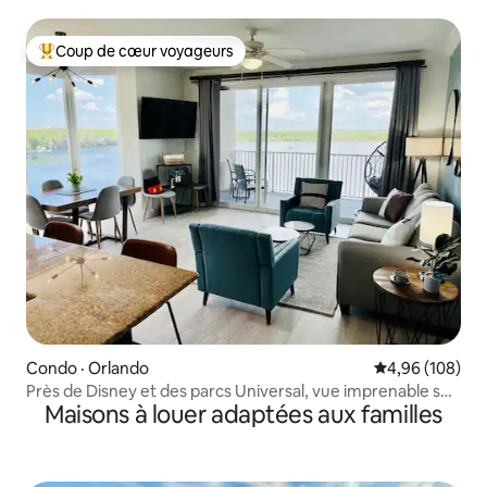
Disney
Coup de cœur voyageurs
Coup de cœur voyageurs parmi les plus aimés
Condo · Orlando
Note moyenne 
4,96 (108)
Près de Disney et des parcs Universal, vue imprenable sur
Maisons à louer adaptées aux familles
le lac