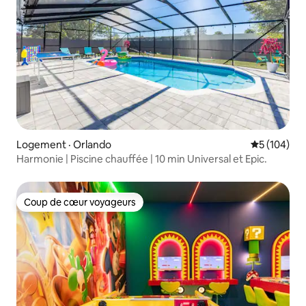
Logement · Orlando
Note moyen
5 (104)
Harmonie | Piscine chauffée | 10 min Universal et Epic.
Coup de cœur voyageurs
Coup de cœur voyageurs