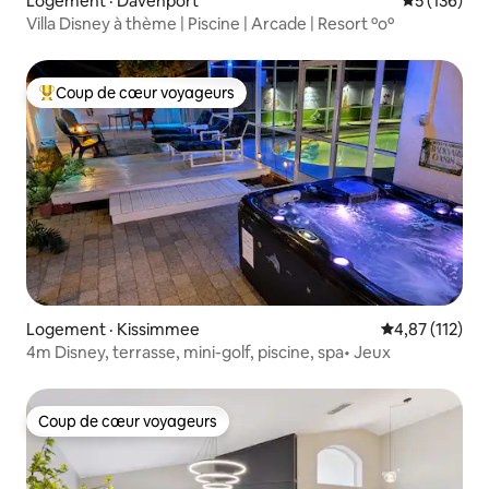
Logement · Davenport
Note moyen
5 (136)
Villa Disney à thème | Piscine | Arcade | Resort ºoº
Coup de cœur voyageurs
Coup de cœur voyageurs parmi les plus aimés
Logement · Kissimmee
Note moyenne 
4,87 (112)
4m Disney, terrasse, mini-golf, piscine, spa• Jeux
Coup de cœur voyageurs
Coup de cœur voyageurs