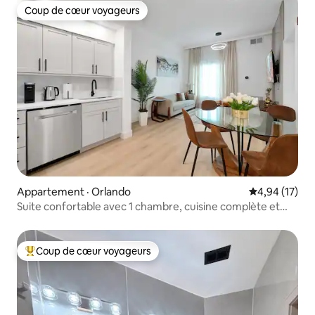
Coup de cœur voyageurs
Coup de cœur voyageurs
Appartement · Orlando
Note moyenne
4,94 (17)
Suite confortable avec 1 chambre, cuisine complète et
accès à la piscine
Coup de cœur voyageurs
Coup de cœur voyageurs parmi les plus aimés