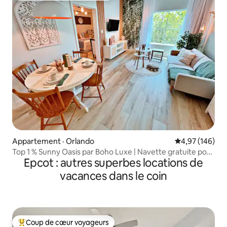
Appartement · Orlando
Note moyenne 
4,97 (146)
Top 1 % Sunny Oasis par Boho Luxe | Navette gratuite pour
Epcot : autres superbes locations de
les stationnements
vacances dans le coin
Coup de cœur voyageurs
Coup de cœur voyageurs parmi les plus aimés