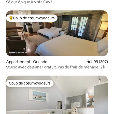
Séjour épique à Vista Cay !
Coup de cœur voyageurs
Coup de cœur voyageurs parmi les plus aimés
Appartement · Orlando
Note moyenne 
4,99 (307)
Studio avec déjeuner gratuit. Pas de frais de ménage. 2 lits
King
Coup de cœur voyageurs
Coup de cœur voyageurs