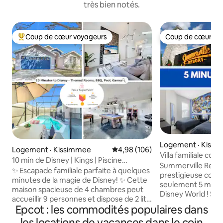
très bien notés.
Coup de cœur voyageurs
Coup de cœur vo
Coup de cœur voyageurs parmi les plus aimés
Coup de cœur vo
Logement · Kiss
Logement · Kissimmee
Note moyenne de 4,98 sur 5, 1
4,98 (106)
Villa familiale conf
10 min de Disney | Kings | Piscine
Disney !
Summerville Resor
chauffée | Jeux
✨ Escapade familiale parfaite à quelques
prestigieuse collect
minutes de la magie de Disney! ✨ Cette
seulement 5 miles 
maison spacieuse de 4 chambres peut
Disney World ! Soy
accueillir 9 personnes et dispose de 2 lits
à séjourner dans c
Epcot : les commodités populaires dans
king size, de 4 lits doubles et de 1 lit
vacances contemp
simple, ainsi que de chambres
les locations de vacances dans le coin
finitions et des é