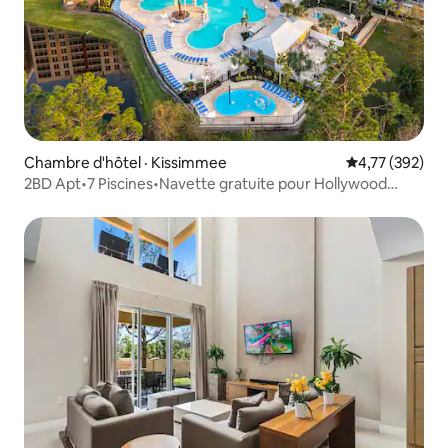
Chambre d'hôtel · Kissimmee
Note moyenne 
4,77 (392)
2BD Apt•7 Piscines•Navette gratuite pour Hollywood
Studios