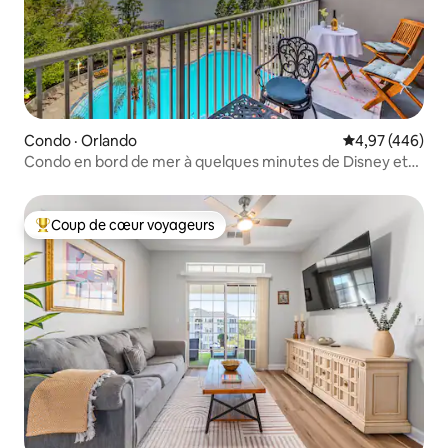
Condo · Orlando
Note moyenne 
4,97 (446)
Condo en bord de mer à quelques minutes de Disney et
Universal
Coup de cœur voyageurs
Coup de cœur voyageurs parmi les plus aimés