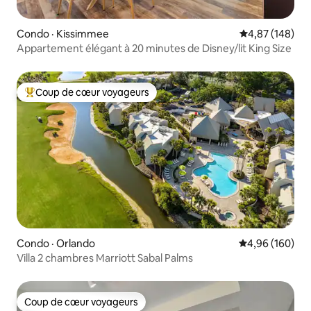
Condo · Kissimmee
Note moyenne 
4,87 (148)
Appartement élégant à 20 minutes de Disney/lit King Size
Coup de cœur voyageurs
Coup de cœur voyageurs parmi les plus aimés
Condo · Orlando
Note moyenne 
4,96 (160)
Villa 2 chambres Marriott Sabal Palms
Coup de cœur voyageurs
Coup de cœur voyageurs