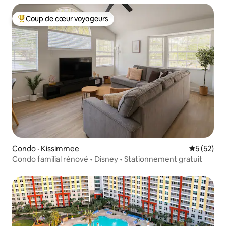
Coup de cœur voyageurs
Coup de cœur voyageurs parmi les plus aimés
Condo · Kissimmee
Note moye
5 (52)
Condo familial rénové • Disney • Stationnement gratuit