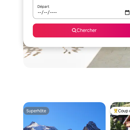
Départ
Chercher
Superhôte
Coup 
Superhôte
Coup de 