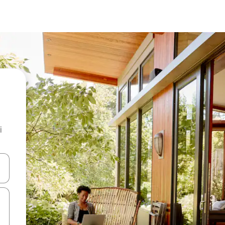
i
.
utilisant les flèches vers le haut et vers le bas, ou en appuyant dessus 