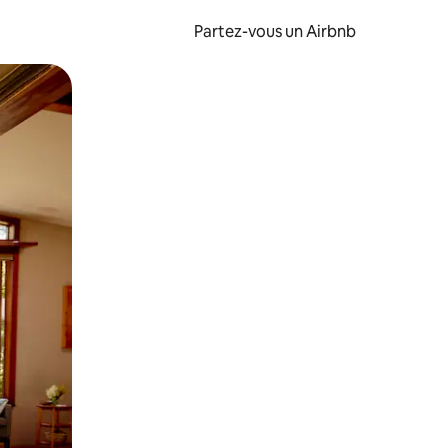
Partez-vous un Airbnb
et en les faisant glisser.