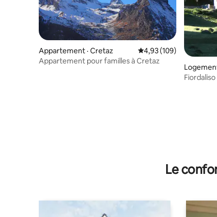
Appartement · Cretaz
Note moyenne de 4,93 
4,93 (109)
Appartement pour familles à Cretaz
Logement 
Fiordaliso
Le confor