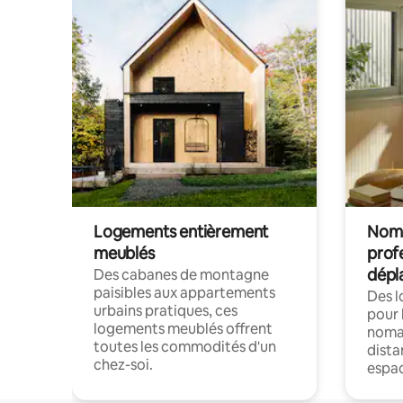
Logements entièrement
Noma
meublés
prof
dépl
Des cabanes de montagne
paisibles aux appartements
Des 
urbains pratiques, ces
pour 
logements meublés offrent
nomad
toutes les commodités d'un
dista
chez-soi.
espac