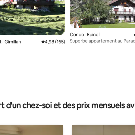
sur 5, 109 commentaires
Condo · Epinel
Superbe appartement au Parad
· Gimillan
Note moyenne de 4,98 sur 5, 165 commentai
4,98 (165)
t d'un chez-soi et des prix mensuels 