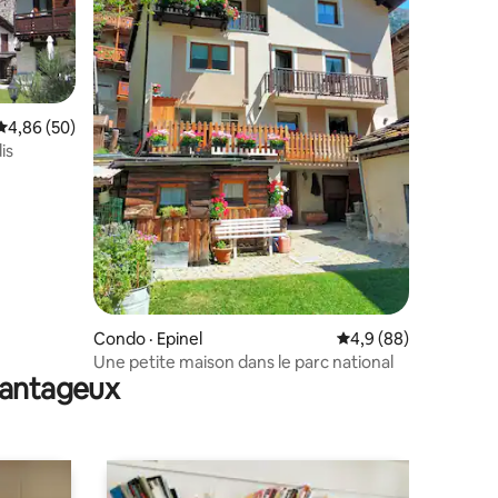
Note moyenne de 4,86 sur 5, 50 commentaires
4,86 (50)
is
res
Condo · Epinel
Note moyenne de 4,9
4,9 (88)
Une petite maison dans le parc national
avantageux