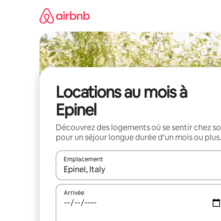
Aller
directement
au
contenu
Locations au mois à
Epinel
Découvrez des logements où se sentir chez so
pour un séjour longue durée d’un mois ou plus
Emplacement
Quand les résultats sont affichés, parcourez-les en 
Arrivée