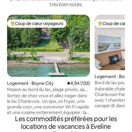
très bien notés.
Coup de cœur voyageurs
Coup de cœur 
Coup de cœur voyageurs parmi les plus aimés
Coup de cœur voy
Logement · Boyne
Bord de lac pour 4.
Logement · Boyne City
Note moyenne de 4,94 sur 5, 1
4,94 (133)
près de Boyne Mt
Adorable chalet de
Maison au bord du lac, plage privée, spa,
Charlevoix! Parfait pour 4 personnes
foyer extérieur
Sortez de chez vous et allez nager dans
avec 1 chambre (li
le lac Charlevoix. Un spa, un foyer, une
canapé-lit dans le 
grande cour, une connexion Wi-Fi rapide
complète et une c
et une cuisine entièrement équipée : la
vous sur la terras
Les commodités préférées pour les
retraite parfaite pour les familles ou les
sur 125 pieds de r
groupes. 🏖️ 75 pieds de rivage sur le lac
locations de vacances à Eveline
d'un foyer, d'un b
Charlevoix 💧 Jacuzzi + vue sur le lac 🔥