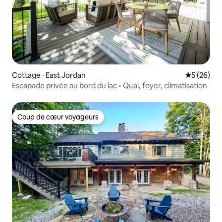
Cottage · East Jordan
Note moye
5 (26)
Escapade privée au bord du lac • Quai, foyer, climatisation
Coup de cœur voyageurs
Coup de cœur voyageurs