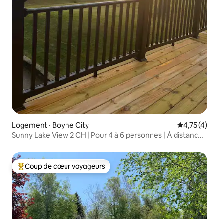
Logement · Boyne City
Note moyenn
4,75 (4)
Sunny Lake View 2 CH | Pour 4 à 6 personnes | À distance
de marche de la plage
Coup de cœur voyageurs
Coup de cœur voyageurs parmi les plus aimés