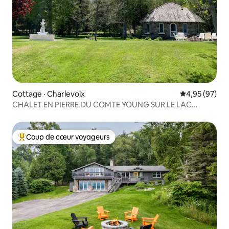
Cottage · Charlevoix
Note moyenne
4,95 (97)
CHALET EN PIERRE DU COMTE YOUNG SUR LE LAC
MICHIGAN
Coup de cœur voyageurs
Coup de cœur voyageurs parmi les plus aimés