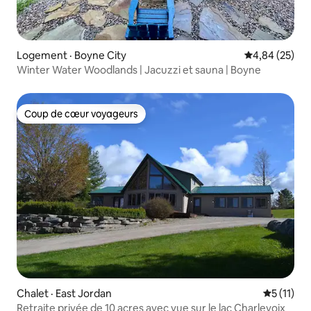
Logement · Boyne City
Note moyenne
4,84 (25)
Winter Water Woodlands | Jacuzzi et sauna | Boyne
Coup de cœur voyageurs
Coup de cœur voyageurs
Chalet · East Jordan
Note moye
5 (11)
Retraite privée de 10 acres avec vue sur le lac Charlevoix