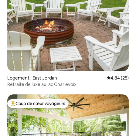
Logement · East Jordan
Note moyenne
4,84 (25)
Retraite de luxe au lac Charlevoix
Coup de cœur voyageurs
Coup de cœur voyageurs parmi les plus aimés