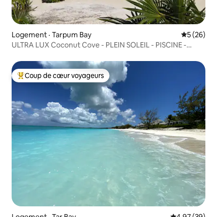
Logement · Tarpum Bay
Note moye
5 (26)
ULTRA LUX Coconut Cove - PLEIN SOLEIL - PISCINE -
Terrain de golf
Coup de cœur voyageurs
Coup de cœur voyageurs parmi les plus aimés
Logement · Tar Bay
Note moyenne
4,97 (39)