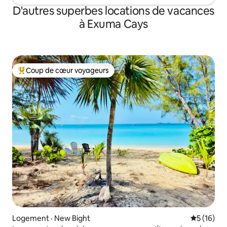
D'autres superbes locations de vacances
à Exuma Cays
Coup de cœur voyageurs
Coup de cœur voyageurs parmi les plus aimés
Logement · New Bight
Note moye
5 (16)