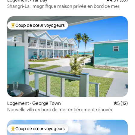
Shangri-La : magnifique maison privée en bord de mer.
Coup de cœur voyageurs
Coup de cœur voyageurs parmi les plus aimés
Logement · George Town
Note moye
5 (12)
Nouvelle villa en bord de mer entièrement rénovée
Coup de cœur voyageurs
Coup de cœur voyageurs parmi les plus aimés