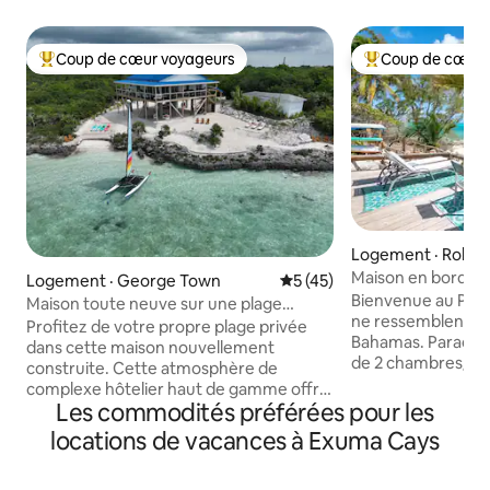
Coup de cœur voyageurs
Coup de cœur 
Coup de cœur voyageurs parmi les plus aimés
Coup de cœur voy
Logement · Rokers
ment
Maison en bord de
Logement · George Town
Note moyenne de 5 sur 5, 
5 (45)
près de l'aéroport
Bienvenue au Parad
Maison toute neuve sur une plage
ne ressemblent à 
privée !
Profitez de votre propre plage privée
Bahamas. Paradise
dans cette maison nouvellement
de 2 chambres/2 sa
construite. Cette atmosphère de
de mer avec une b
complexe hôtelier haut de gamme offre
située à seulement
Les commodités préférées pour les
un plan d'étage ouvert, une cuisine bien
et à proximité de
approvisionnée et une variété d'espaces
locations de vacances à Exuma Cays
maison dispose d
de vie intérieurs et extérieurs
principale et d'une
confortables et fonctionnels pour
d'une 2e chambre e