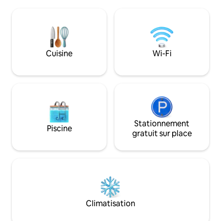
profiter de la beauté de la nature dans
au niveau inférieu
toutes les directions. Offrez-vous une
une entrée indépendante. 
chaise longue, faites un barbecue sur la
est la plus belle, la
terrasse de la plage ou observez les
plus sûre des Baham
étoiles près du foyer. Offrez à votre côté
possibilités infini
aventureux la pêche à la mouche de
Cuisine
Wi-Fi
journées au paradi
classe mondiale (poisson osseux), une
souvenirs.
randonnée sur un banc de sable, des
kayaks, des planches de paddle ou une
plongée avec tuba juste à côté de la
propriété.
Stationnement
Piscine
gratuit sur place
Climatisation