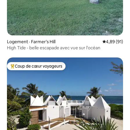
Logement · Farmer's Hill
Note moyenne
4,89 (91)
High Tide - belle escapade avec vue sur l'océan
Coup de cœur voyageurs
Coup de cœur voyageurs parmi les plus aimés