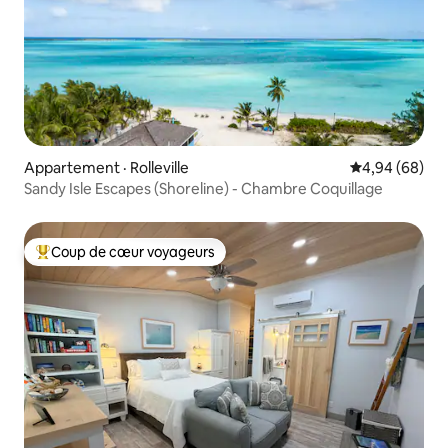
Appartement · Rolleville
Note moyenne
4,94 (68)
Sandy Isle Escapes (Shoreline) - Chambre Coquillage
Coup de cœur voyageurs
Coup de cœur voyageurs parmi les plus aimés