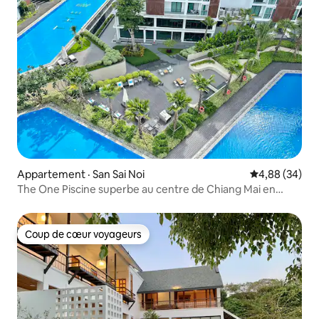
Appartement · San Sai Noi
Note moyenne
4,88 (34)
The One Piscine superbe au centre de Chiang Mai en
Thaïlande/5 minutes à pied de Shangtai avec terrasse
8035/st Grande pièce ouverte
Coup de cœur voyageurs
Coup de cœur voyageurs