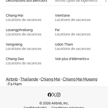
Destinations aux alentours
Autres types de logements
L
Chiang Mai
Vientiane
Locations de vacances
Locations de vacances
Louangphrabang
Pai
Locations de vacances
Locations de vacances
Vangvieng
Udon Thani
Locations de vacances
Locations de vacances
Chiang Dao
Voir plus d'éléments
Locations de vacances
Airbnb
Thaïlande
Chiang Mai
Chiang Mai Mueang
Fa Ham
© 2026 Airbnb, Inc.