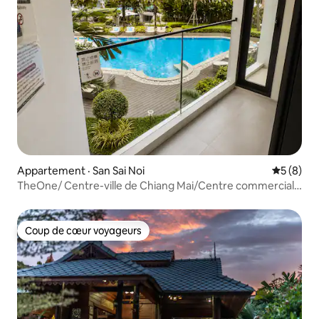
Appartement · San Sai Noi
Note moy
5 (8)
TheOne/ Centre-ville de Chiang Mai/Centre commercial
Central Festival/Superbe piscine/2175
Coup de cœur voyageurs
Coup de cœur voyageurs