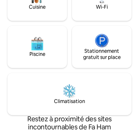
tous les jours ver
de Bupalan (environ 2,6 km)
Cuisine
Wi-Fi
marché local, il y 
Aéroport/Gare : Aéroport international
porte, une buander
de Chiang Mai (6,6 km), Gare de Chiang
nettoyage.Très pra
Mai (3,0 km)
plus complet, c'e
en son genre.
Stationnement
Piscine
gratuit sur place
Climatisation
Restez à proximité des sites
incontournables de Fa Ham