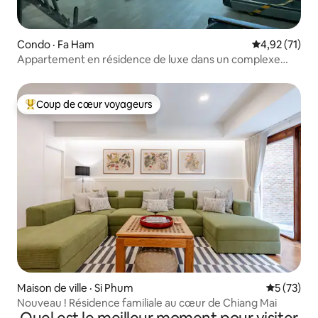
Condo · Fa Ham
Note moyenne
4,92 (71)
Appartement en résidence de luxe dans un complexe
hôtelier à Chiang Mai
Coup de cœur voyageurs
Coup de cœur voyageurs parmi les plus aimés
Maison de ville · Si Phum
Note moye
5 (73)
Nouveau ! Résidence familiale au cœur de Chiang Mai