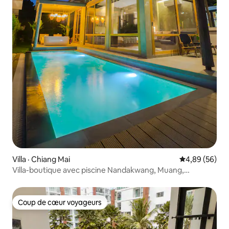
Villa · Chiang Mai
Note moyenne
4,89 (56)
Villa-boutique avec piscine Nandakwang, Muang,
Chiangmai
Coup de cœur voyageurs
Coup de cœur voyageurs