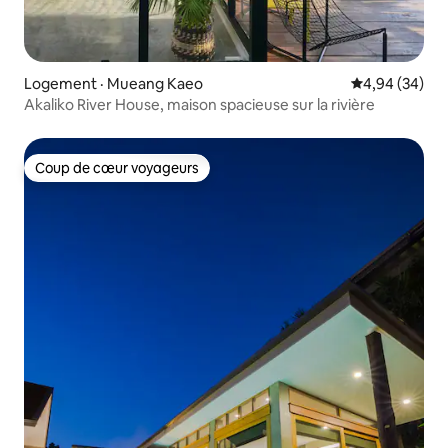
Logement · Mueang Kaeo
Note moyenne
4,94 (34)
Akaliko River House, maison spacieuse sur la rivière
Coup de cœur voyageurs
Coup de cœur voyageurs