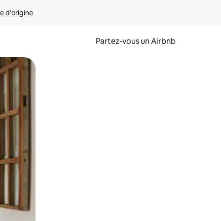
e d'origine
Partez-vous un Airbnb
et en les faisant glisser.