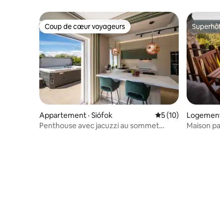
remous
Coup de cœur voyageurs
Superhô
Coup de cœur voyageurs
Superhô
Appartement · Siófok
Note moyenne de 5
5 (10)
Logement
Penthouse avec jacuzzi au sommet
Maison p
d'une colline