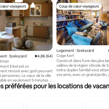
 cœur voyageurs
Coup de cœur voyageurs
 cœur voyageurs
Coup de cœur voyageurs
 sur 5, 50 commentaires
Logement · Szekszárd
Csige Kert
ent · Szekszárd
Note moyenne de 4,86 sur 5, 64 commentai
4,86 (64)
Construit dans l'une des plus be
rtman
vallées de la région viticole de 
ment Erkel est un
notre duplex familial vous atte
ent rénové avec goût pouvant
vos amis, avec un grand jardin,
 4 personnes. Le cœur de la ville
vignoble et une forêt. Le quartier est
sible en seulement 5 minutes à
l'occasion de visiter vos vignobl
 préférées pour les locations de vacan
ué dans une petite rue calme et
hongrois préférés, de faire de l
, avec un parking gratuit toute
randonnée, de la randonnée, de
. La cuisine et la salle à manger
travers les dunes en hiver ou d
ablement lumineuses, et
perdre dans la chaleur de la c
une atmosphère agréable. Elle
de se perdre dans le travail, de 
ée d'un réfrigérateur, d'un four