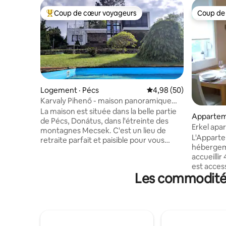
Coup de cœur voyageurs
Coup de
Coup de cœur voyageurs parmi les plus aimés
Coup de
Logement · Pécs
Note moyenne de 4,98
4,98 (50)
Karvaly Pihenő - maison panoramique
privée
La maison est située dans la belle partie
Appartem
de Pécs, Donátus, dans l'étreinte des
Erkel apa
montagnes Mecsek. C'est un lieu de
L'Apparte
retraite parfait et paisible pour vous
hébergem
deux. Les espaces spacieux de la maison
accueillir
et son magnifique panorama vous
est acces
offrent un véritable repos. Le centre-ville
Les commodités
pied. Sit
est proche, avec toutes ses
tranquille
commodités, mais suffisamment éloigné
la journée
pour que vous puissiez vous retirer dans
sont agré
un endroit calme. La forêt et les villages
dégagent 
environnants vous offrent de
est équip