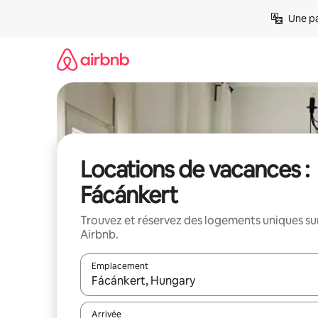
Aller
Une pa
directement
au
contenu
Locations de vacances :
Fácánkert
Trouvez et réservez des logements uniques su
Airbnb.
Emplacement
Quand les résultats sont affichés, parcourez-les en 
Arrivée