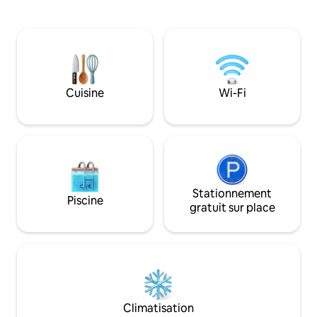
la recherche d'un 
d'un beau patio entouré de 160 acres
beaucoup d'espace
vallonnés comme vue. Profitez de la vie
une cuisine compl
tranquille et champêtre d'une ferme du
nourriture juste en
Nebraska. Si vous avez toujours voulu
parfait pour votre
découvrir la vie rurale, notre cabane de
Hebron.
ferme récemment rénovée est
l'occasion idéale. Idéal pour les séjours
Cuisine
Wi-Fi
d'affaires prolongés!
Stationnement
Piscine
gratuit sur place
Climatisation