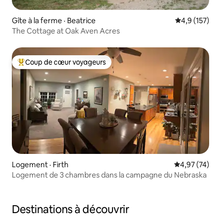
Gîte à la ferme · Beatrice
Note moyenne
4,9 (157)
The Cottage at Oak Aven Acres
Coup de cœur voyageurs
Coup de cœur voyageurs parmi les plus aimés
Logement · Firth
Note moyenne
4,97 (74)
Logement de 3 chambres dans la campagne du Nebraska
Destinations à découvrir