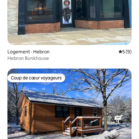
Logement · Hebron
Note moy
5 (9)
Hebron Bunkhouse
Coup de cœur voyageurs
Coup de cœur voyageurs