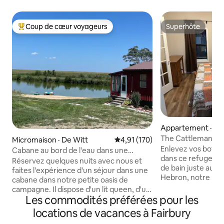
Coup de cœur voyageurs
Superhôte
Coup de cœur voyageurs parmi les plus aimés
Superhôte
Appartement · H
The Cattleman's Q
Micromaison · De Witt
Note moyenne de 4,91 sur 5, 1
4,91 (170)
~ Pour 6 personnes
Enlevez vos botte
Cabane au bord de l'eau dans une
dans ce refuge de 
campagne paisible
Réservez quelques nuits avec nous et
de bain juste au-d
faites l'expérience d'un séjour dans une
Hebron, notre bar 
cabane dans notre petite oasis de
bétail dans une b
campagne. Il dispose d'un lit queen, d'un
1882. Spacieux, co
Les commodités préférées pour les
canapé-lit, d'un réfrigérateur, d'une
charme de petite vil
cuisinière, d'une salle de bain complète,
locations de vacances à Fairbury
les familles, les a
d'un étang de pêche approvisionné et