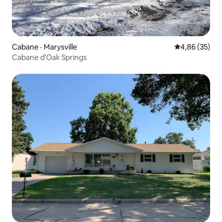
Cabane · Marysville
Note moyenne
4,86 (35)
Cabane d'Oak Springs