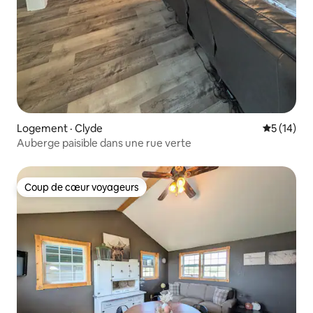
Logement · Clyde
Note moye
5 (14)
Auberge paisible dans une rue verte
Coup de cœur voyageurs
Coup de cœur voyageurs