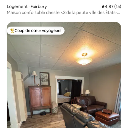
Logement · Fairbury
Note moyenne
4,87 (15)
Maison confortable dans le <3 de la petite ville des États-
Unis
Coup de cœur voyageurs
Coup de cœur voyageurs parmi les plus aimés