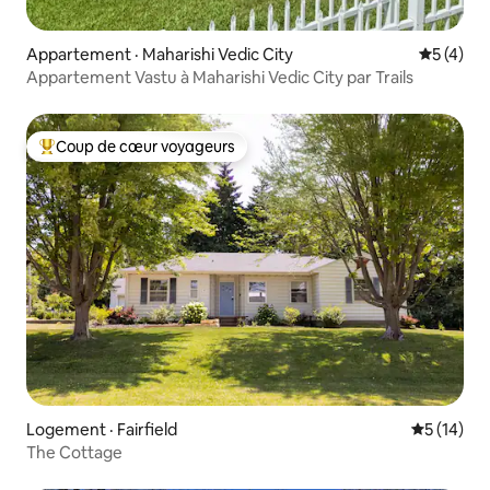
Appartement · Maharishi Vedic City
Note moy
5 (4)
Appartement Vastu à Maharishi Vedic City par Trails
Coup de cœur voyageurs
Coup de cœur voyageurs parmi les plus aimés
Logement · Fairfield
Note moye
5 (14)
The Cottage