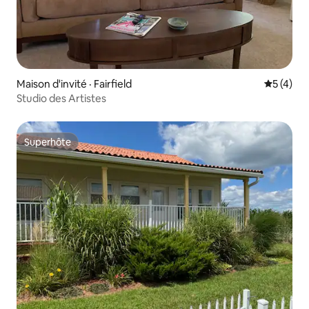
Maison d'invité · Fairfield
Note moy
5 (4)
Studio des Artistes
Superhôte
Superhôte