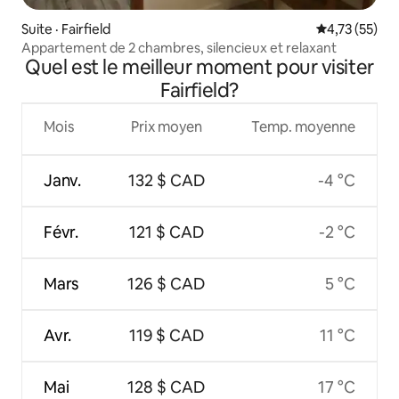
Suite · Fairfield
Note moyenne
4,73 (55)
Appartement de 2 chambres, silencieux et relaxant
Quel est le meilleur moment pour visiter
Fairfield?
Mois
Prix moyen
Temp. moyenne
Janv.
132 $ CAD
-4 °C
Févr.
121 $ CAD
-2 °C
Mars
126 $ CAD
5 °C
Avr.
119 $ CAD
11 °C
Mai
128 $ CAD
17 °C