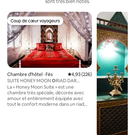
sont très bien notés.
Coup de cœur voyageurs
Coup de cœur voyageurs
Chambre d'hôtel · Fès
Note moyenne de 4,93 sur 5, 2
4,93 (226)
SUITE HONEY MOON ✪RIAD DAR
ARSAMA✪ AC ET PETIT DÉJEUNER
La « Honey Moon Suite » est une
chambre très spéciale, décorée avec
amour et entièrement équipée avec
tout le confort moderne dans un riad
traditionnel dans le centre de la médina
de Fès où vous serez idéalement situé !
Notre service est excellent, nettoyage
quotidien des chambres et des
installations, nous avons apporté de