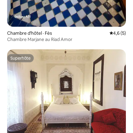
Chambre d'hôtel · Fès
Note moyen
4,6 (5)
Chambre Marjane au Riad Amor
Superhôte
Superhôte