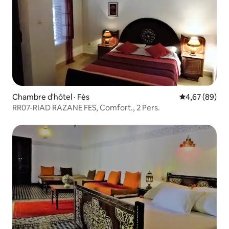
Chambre d'hôtel · Fès
Note moyenne
4,67 (89)
RR07-RIAD RAZANE FES, Comfort., 2 Pers.