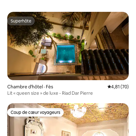
Superhôte
Superhôte
Chambre d'hôtel · Fès
Note moyenne
4,81 (70)
Lit « queen size » de luxe - Riad Dar Pierre
Coup de cœur voyageurs
Coup de cœur voyageurs