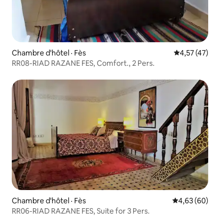
Chambre d'hôtel · Fès
Note moyenne
4,57 (47)
RR08-RIAD RAZANE FES, Comfort., 2 Pers.
Chambre d'hôtel · Fès
Note moyenne
4,63 (60)
RR06-RIAD RAZANE FES, Suite for 3 Pers.