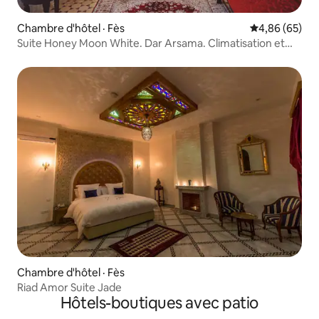
Chambre d'hôtel · Fès
Note moyenne
4,86 (65)
Suite Honey Moon White. Dar Arsama. Climatisation et
petit déjeuner
Chambre d'hôtel · Fès
Riad Amor Suite Jade
Hôtels-boutiques avec patio