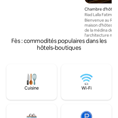
nombreuses améliorations pour faire de
votre sécurité et de votre santé une
Chambre d'hôtel ·
priorité. Vous vous sentirez comme
Riad Lalla Fatima -
chez vous. - Sans Covid - Nouvelles
Bienvenue au Riad 
mesures de nettoyage - Climatiseur. -
maison d'hôtes tr
Service de dîners, nourriture saine au
de la médina de Fè
Riad - Petit déjeuner gratuit.
l'architecture ma
Fès : commodités populaires dans les
confortables avec 
d'un petit déjeune
hôtels-boutiques
cour ou sur la terra
supplément). Notr
disposition 24h/24
un dîner tradition
cuisine avec Lalla F
Logement idéal p
authentique à Fès 
Cuisine
Wi-Fi