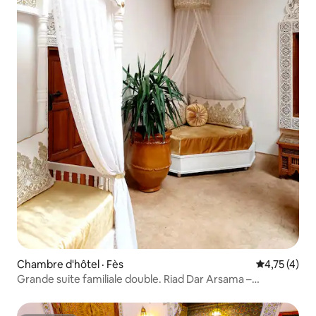
Chambre d'hôtel · Fès
Note moyenn
4,75 (4)
Grande suite familiale double. Riad Dar Arsama –
Chambres d’hôtes de luxe