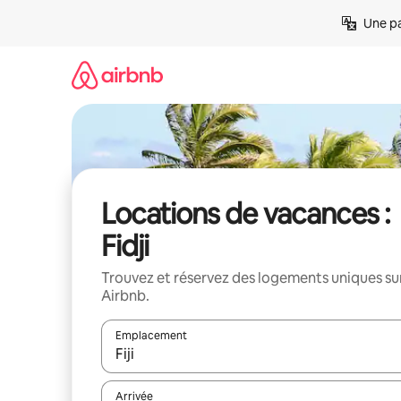
Aller
Une pa
directement
au
contenu
Locations de vacances :
Fidji
Trouvez et réservez des logements uniques su
Airbnb.
Emplacement
Quand les résultats sont affichés, parcourez-les en 
Arrivée