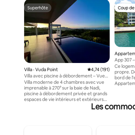
Superhôte
Coup de
Superhôte
Coup de
Appartem
App 307 – 
grand bal
Ce logemen
Villa · Vuda Point
Note moyenne de 4,74 
4,74 (191)
propre. Dé
Villa avec piscine à débordement – Vue
bord de l
panoramique sur l'océan
Villa moderne de 4 chambres avec vue
Apparteme
imprenable à 270° sur la baie de Nadi,
imprenable
piscine à débordement privée et grands
brise mar
espaces de vie intérieurs et extérieurs
paisible.
Les commodit
parfaits pour se détendre et se divertir. À
modernes dispo
seulement 5 à 10 minutes à pied d'une
spacieux 
plage isolée avec un accès facile aux
Balcons ● s
visites de l'île, à la plongée avec tuba et à
piscine de
la pêche. À seulement 10 minutes de
direct à l
l'aéroport de Nadi. Notre gestionnaire de
les amate