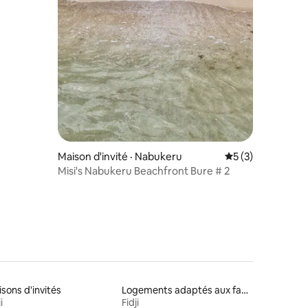
Maison d'invité · Nabukeru
Note moyenne de 
5 (3)
Misi's Nabukeru Beachfront Bure # 2
sons d'invités
Logements adaptés aux familles à louer
i
Fidji