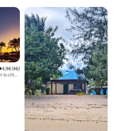
res
Note moyenne de 4,96 sur 5, 46 commentaires
4,96 (46)
r la côte