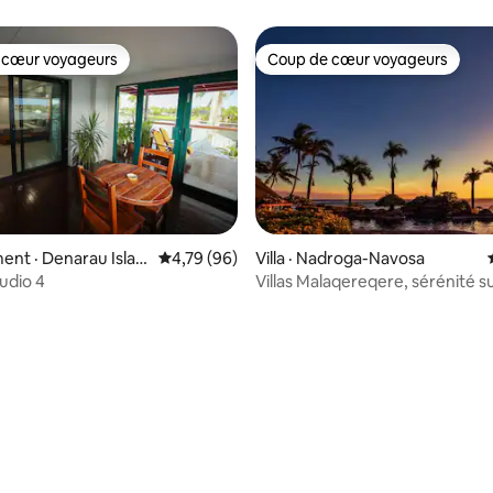
de luxe
 cœur voyageurs
Coup de cœur voyageurs
 cœur voyageurs
Coup de cœur voyageurs
 sur 5, 52 commentaires
nt · Denarau Islan
Note moyenne de 4,79 sur 5, 96 commentai
4,79 (96)
Villa · Nadroga-Navosa
udio 4
Villas Malaqereqere, sérénité su
de corail