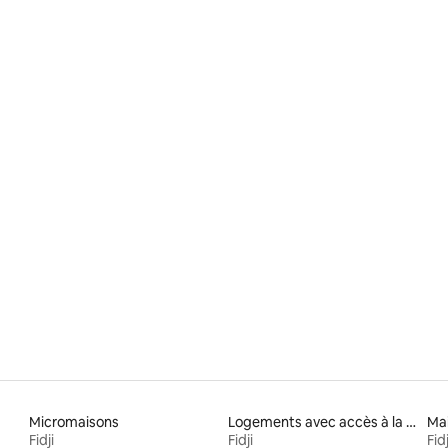
Micromaisons
Logements avec accès à la plage
Mai
Fidji
Fidji
Fidj