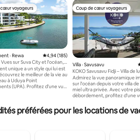
 cœur voyageurs
Coup de cœur voyageurs
 cœur voyageurs
Coup de cœur voyageurs
ent · Rewa
Note moyenne de 4,94 sur 5, 185 commentai
4,94 (185)
Vues sur Suva City et l'océan,
Villa · Savusavu
con
t unique a un style qui lui est
KOKO Savusavu Fidji – Villa de l
sur 5, 191 commentaires
couvrez le meilleur de la vie au
miel avec vue sur l’océan et pis
Admirez la vue panoramique i
'eau à Uduya Point
sur l'océan depuis votre villa de
nts (UPA). Profitez d'une vue
miel ultra privée. Avec votre pi
 sur l'océan et la ville, de la
débordement, profitez d'une 
ine fraîche et d'un cadre
imprenable à 270° sur la baie d
 atmosphère. Nos appartements
et la ville de voile. La villa roma
és préférées pour les locations de vac
sent de : Intérieurs ●
l'île des Fidji est magnifiquem
Cuisines ● bien équipées
avec un grand salon et une terr
urdimensionnés Avec une
manger. À quelques minutes de l
 style villégiature et un accès
Savusavu, plongée de classe mo
'océan, c'est l'endroit idéal pour
aventures en plein air ~ Les jeu
urs de sports nautiques.