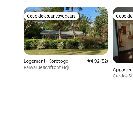
Coup de cœur voyageurs
Coup de
Coup de cœur voyageurs
Coup de
Logement · Korotogo
Note moyenne de 4,92
4,92 (52)
Raiwai Beachfront Fidji
Apparteme
d
Cardos St