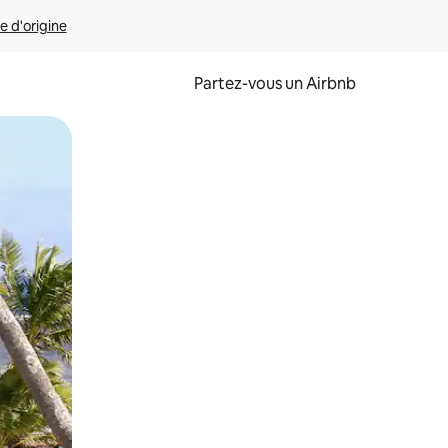
e d'origine
Partez-vous un Airbnb
et en les faisant glisser.