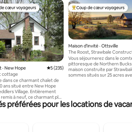
de cœur voyageurs
Coup de cœur voyageurs
cœur voyageurs parmi les plus aimés
Coup de cœur voyageurs parmi 
Maison d'invité · Ottsville
The Roost, Strawbale Construc
Vous séjournerez dans le comt
pittoresque de Northern Bucks
sur 5, 666 commentaires
 · New Hope
Note moyenne de 5 sur 5, 235 commentai
5 (235)
maison construite par Strawbal
 cottage
sommes situés sur 25 acres av
 dans ce charmant chalet de
verger bio de 4 acres. Notre pr
00 ans situé entre New Hope
jouxte le parc d'État de Nocka
eddlers Village. Entièrement
5286 acres qui propose du vélo
 remis à neuf, ce charmant plan
montagne, de la navigation de 
 préférées pour les locations de vacanc
uvert et élégant dispose de
de la pêche et de la randonnée
nouveaux appareils
sommes à la campagne, mais à
nagers, offrant une cuisinière
seulement une heure de Philade
i, un réfrigérateur Pfizer &
heure et demie de New York. V
bien plus encore ! Deux
situé à distance de marche d'un
 généreusement
d'un restaurant italien et à moi