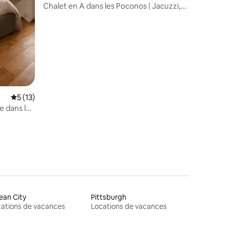
Chalet en A dans les Poconos | Jacuzzi,
foyer extérieur, vue sur le lac
Note moyenne de 5 sur 5, 13 commentaires
5 (13)
e dans le
ean City
Pittsburgh
ations de vacances
Locations de vacances