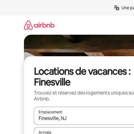
Aller
Une pa
directement
au
contenu
Locations de vacances :
Finesville
Trouvez et réservez des logements uniques su
Airbnb.
Emplacement
Quand les résultats sont affichés, parcourez-les en 
Arrivée