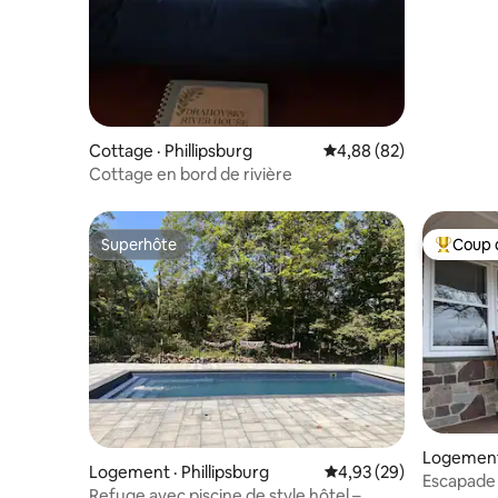
Cottage · Phillipsburg
Note moyenne de 4,88
4,88 (82)
Cottage en bord de rivière
Superhôte
Coup 
Superhôte
Coup de 
Logement 
Logement · Phillipsburg
Note moyenne de 4,93
4,93 (29)
Escapade 
Refuge avec piscine de style hôtel –