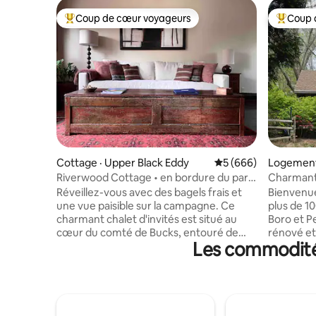
Coup de cœur voyageurs
Coup 
Coup de cœur voyageurs parmi les plus aimés
Coup de 
Cottage · Upper Black Eddy
Note moyenne de 5 
5 (666)
Logement
Riverwood Cottage • en bordure du parc
Charmant
d'État du comté de Bucks
Réveillez-vous avec des bagels frais et
Bienvenue
une vue paisible sur la campagne. Ce
plus de 1
charmant chalet d'invités est situé au
Boro et P
cœur du comté de Bucks, entouré de
rénové et
Les commodités
villes pittoresques au bord de la rivière et
d'étage o
de collines vallonnées. Profitez de bagels
tous les 
frais livrés à votre porte le premier matin.
électromé
Faites un trajet de 5 minutes en voiture le
Bertazonn
long de la rivière Delaware jusqu'à
Pakel et 
Frenchtown pour une journée
chambres