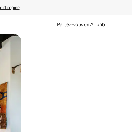
e d'origine
Partez-vous un Airbnb
et en les faisant glisser.