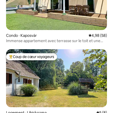
Condo · Kaposvár
Note moyenne
4,98 (58)
Immense appartement avec terrasse sur le toit et une
vue excellente
Coup de cœur voyageurs
Coup de cœur voyageurs parmi les plus aimés
Logement · Libickozma
Note moy
5 (8)