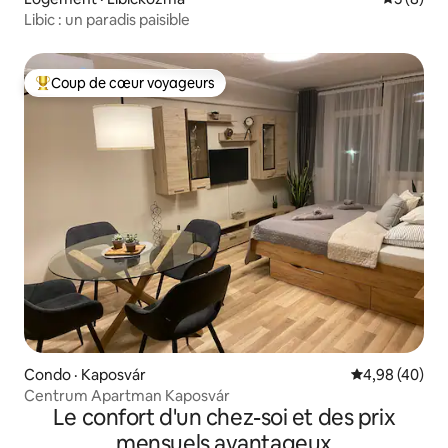
Libic : un paradis paisible
Coup de cœur voyageurs
Coup de cœur voyageurs parmi les plus aimés
Condo · Kaposvár
Note moyenne
4,98 (40)
Centrum Apartman Kaposvár
Le confort d'un chez-soi et des prix
mensuels avantageux