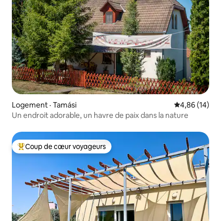
Logement · Tamási
Note moyenne
4,86 (14)
Un endroit adorable, un havre de paix dans la nature
Coup de cœur voyageurs
Coup de cœur voyageurs parmi les plus aimés